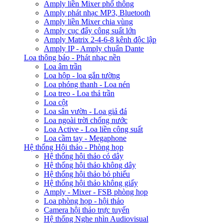
Amply liền Mixer phổ thông
Amply phát nhạc MP3, Bluetooth
Amply liền Mixer chia vùng
Amply cục đẩy công suất lớn
Amply Matrix 2-4-6-8 kênh độc lập
Amply IP - Amply chuẩn Dante
Loa thông báo - Phát nhạc nền
Loa âm trần
Loa hộp - loa gắn tường
Loa phóng thanh - Loa nén
Loa treo - Loa thả trần
Loa cột
Loa sân vườn - Loa giả đá
Loa ngoài trời chống nước
Loa Active - Loa liền công suất
Loa cầm tay - Megaphone
Hệ thống Hội thảo - Phòng họp
Hệ thống hội thảo có dây
Hệ thống hội thảo không dây
Hệ thống hội thảo bỏ phiếu
Hệ thống hội thảo không giấy
Amply - Mixer - FSB phòng họp
Loa phòng họp - hội thảo
Camera hội thảo trực tuyến
Hệ thống Nghe nhìn Audiovisual