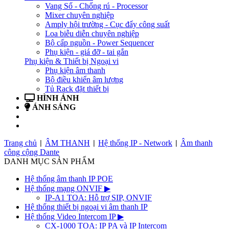
Vang Số - Chống rú - Processor
Mixer chuyên nghiệp
Amply hội trường - Cục đẩy công suất
Loa biễu diễn chuyên nghiệp
Bộ cấp nguồn - Power Sequencer
Phụ kiện - giá đỡ - tai gắn
Phụ kiện & Thiết bị Ngoại vi
Phụ kiện âm thanh
Bộ điều khiển âm lượng
Tủ Rack đặt thiết bị
HÌNH ẢNH
ÁNH SÁNG
BẢN TIN
LIÊN HỆ
Trang chủ
ÂM THANH
Hệ thống IP - Network
Âm thanh
|
|
|
công cộng Dante
DANH MỤC SẢN PHẨM
Hệ thống âm thanh IP POE
Hệ thống mạng ONVIF
▶
IP-A1 TOA: Hỗ trợ SIP, ONVIF
Hệ thống thiết bị ngoại vi âm thanh IP
Hệ thống Video Intercom IP
▶
CX-1000 TOA: IP PA và IP Intercom