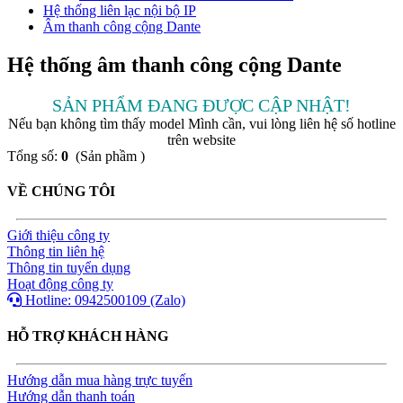
Hệ thống liên lạc nội bộ IP
Âm thanh công cộng Dante
Hệ thống âm thanh công cộng Dante
SẢN PHẨM ĐANG ĐƯỢC CẬP NHẬT!
Nếu bạn không tìm thấy model Mình cần, vui lòng liên hệ số hotline
trên website
Tổng số:
0
(Sản phầm )
VỀ CHÚNG TÔI
Giới thiệu công ty
Thông tin liên hệ
Thông tin tuyển dụng
Hoạt động công ty
Hotline: 0942500109 (Zalo)
HỖ TRỢ KHÁCH HÀNG
Hướng dẫn mua hàng trực tuyến
Hướng dẫn thanh toán