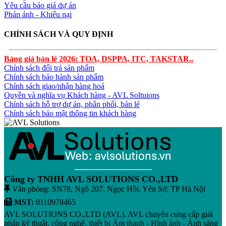
Yêu cầu báo giá dự án
Phán ánh - Khiếu nại
CHÍNH SÁCH VÀ QUY ĐỊNH
Bảng giá bán lẻ 2026: TOA, DSPPA, ITC, TAKSTAR..
Chính sách đổi trả sản phẩm
Chính sách bảo hành sản phẩm
Chính sách giao/nhận hàng hoá
Quyền và nghĩa vụ Khách hàng - AVL Soltuions
Chính sách hỗ trợ dự án, phân phối, bán lẻ
Chính sách bảo mật thông tin khách hàng
Công ty TNHH AVL SOLUTIONS CO.,LTD
Văn phòng: SN78, Ngõ 207, Ngọc Hồi, Yên Sở, TP Hà Nội
MST:
0110978465
AVL SOLUTIONS CO.,LTD (AVL). AVL chuyên cung cấp giải
pháp kỹ thuật, công nghệ, thiết bị Âm thanh - Hình ảnh - Ánh sáng