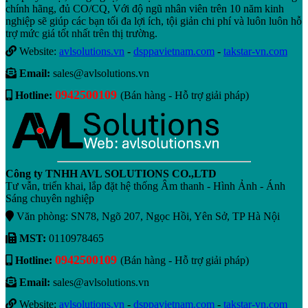
chính hãng, đủ CO/CQ, Với độ ngũ nhân viên trên 10 năm kinh
nghiệp sẽ giúp các bạn tối đa lợi ích, tội giản chi phí và luôn luôn hỗ
trợ mức giá tốt nhất trên thị trường.
Website:
avlsolutions.vn
-
dsppavietnam.com
-
takstar-vn.com
Email:
sales@avlsolutions.vn
0942500109
Hotline:
(Bán hàng - Hỗ trợ giải pháp)
Công ty TNHH AVL SOLUTIONS CO.,LTD
Tư vẫn, triển khai, lắp đặt hệ thống Âm thanh - Hình Ảnh - Ánh
Sáng chuyên nghiệp
Văn phòng: SN78, Ngõ 207, Ngọc Hồi, Yên Sở, TP Hà Nội
MST:
0110978465
0942500109
Hotline:
(Bán hàng - Hỗ trợ giải pháp)
Email:
sales@avlsolutions.vn
Website:
avlsolutions.vn
-
dsppavietnam.com
-
takstar-vn.com