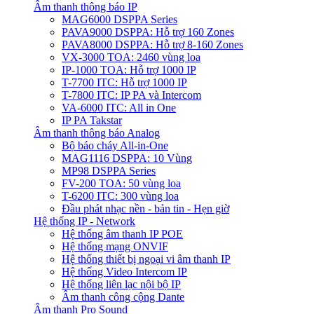
Âm thanh thông báo IP
MAG6000 DSPPA Series
PAVA9000 DSPPA: Hỗ trợ 160 Zones
PAVA8000 DSPPA: Hỗ trợ 8-160 Zones
VX-3000 TOA: 2460 vùng loa
IP-1000 TOA: Hỗ trợ 1000 IP
T-7700 ITC: Hỗ trợ 1000 IP
T-7800 ITC: IP PA và Intercom
VA-6000 ITC: All in One
IP PA Takstar
Âm thanh thông báo Analog
Bộ báo cháy All-in-One
MAG1116 DSPPA: 10 Vùng
MP98 DSPPA Series
FV-200 TOA: 50 vùng loa
T-6200 ITC: 300 vùng loa
Đầu phát nhạc nền - bản tin - Hẹn giờ
Hệ thống IP - Network
Hệ thống âm thanh IP POE
Hệ thống mạng ONVIF
Hệ thống thiết bị ngoại vi âm thanh IP
Hệ thống Video Intercom IP
Hệ thống liên lạc nội bộ IP
Âm thanh công cộng Dante
Âm thanh Pro Sound