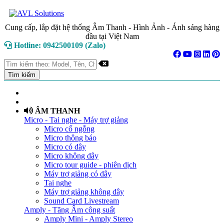
Cung cấp, lắp đặt hệ thống Âm Thanh - Hình Ảnh - Ánh sáng hàng
đầu tại Việt Nam
Hotline: 0942500109 (Zalo)
TRANG CHỦ
GIỚI THIỆU
ÂM THANH
Micro - Tai nghe - Máy trợ giảng
Micro cổ ngỗng
Micro thông báo
Micro có dây
Micro không dây
Micro tour guide - phiên dịch
Máy trợ giảng có dây
Tai nghe
Máy trợ giảng không dây
Sound Card Livestream
Amply - Tăng Âm công suất
Amply Mini - Amply Stereo