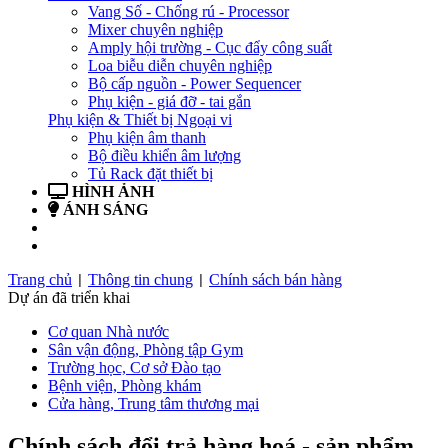
Vang Số - Chống rú - Processor
Mixer chuyên nghiệp
Amply hội trường - Cục đẩy công suất
Loa biễu diễn chuyên nghiệp
Bộ cấp nguồn - Power Sequencer
Phụ kiện - giá đỡ - tai gắn
Phụ kiện & Thiết bị Ngoại vi
Phụ kiện âm thanh
Bộ điều khiển âm lượng
Tủ Rack đặt thiết bị
HÌNH ẢNH
ÁNH SÁNG
BẢN TIN
LIÊN HỆ
Trang chủ
Thông tin chung
Chính sách bán hàng
|
|
Dự án đã triển khai
Cơ quan Nhà nước
Sân vận động, Phòng tập Gym
Trường học, Cơ sở Đào tạo
Bệnh viện, Phòng khám
Cửa hàng, Trung tâm thương mại
Chính sách đổi trả hàng hoá - sản phẩm