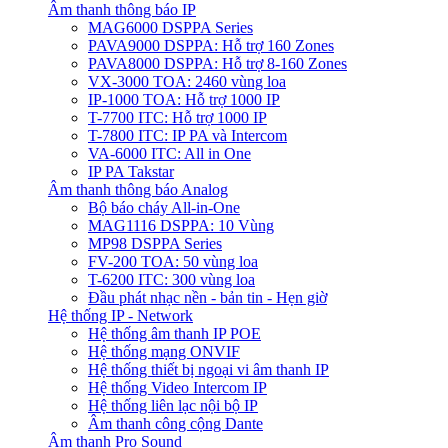
Âm thanh thông báo IP
MAG6000 DSPPA Series
PAVA9000 DSPPA: Hỗ trợ 160 Zones
PAVA8000 DSPPA: Hỗ trợ 8-160 Zones
VX-3000 TOA: 2460 vùng loa
IP-1000 TOA: Hỗ trợ 1000 IP
T-7700 ITC: Hỗ trợ 1000 IP
T-7800 ITC: IP PA và Intercom
VA-6000 ITC: All in One
IP PA Takstar
Âm thanh thông báo Analog
Bộ báo cháy All-in-One
MAG1116 DSPPA: 10 Vùng
MP98 DSPPA Series
FV-200 TOA: 50 vùng loa
T-6200 ITC: 300 vùng loa
Đầu phát nhạc nền - bản tin - Hẹn giờ
Hệ thống IP - Network
Hệ thống âm thanh IP POE
Hệ thống mạng ONVIF
Hệ thống thiết bị ngoại vi âm thanh IP
Hệ thống Video Intercom IP
Hệ thống liên lạc nội bộ IP
Âm thanh công cộng Dante
Âm thanh Pro Sound