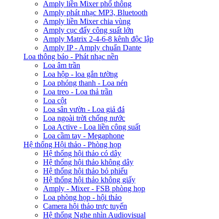
Amply liền Mixer phổ thông
Amply phát nhạc MP3, Bluetooth
Amply liền Mixer chia vùng
Amply cục đẩy công suất lớn
Amply Matrix 2-4-6-8 kênh độc lập
Amply IP - Amply chuẩn Dante
Loa thông báo - Phát nhạc nền
Loa âm trần
Loa hộp - loa gắn tường
Loa phóng thanh - Loa nén
Loa treo - Loa thả trần
Loa cột
Loa sân vườn - Loa giả đá
Loa ngoài trời chống nước
Loa Active - Loa liền công suất
Loa cầm tay - Megaphone
Hệ thống Hội thảo - Phòng họp
Hệ thống hội thảo có dây
Hệ thống hội thảo không dây
Hệ thống hội thảo bỏ phiếu
Hệ thống hội thảo không giấy
Amply - Mixer - FSB phòng họp
Loa phòng họp - hội thảo
Camera hội thảo trực tuyến
Hệ thống Nghe nhìn Audiovisual