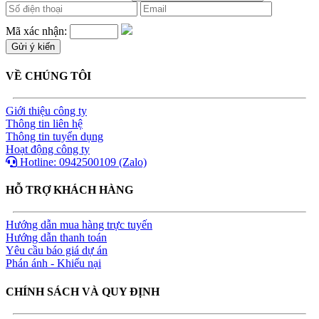
Mã xác nhận:
VỀ CHÚNG TÔI
Giới thiệu công ty
Thông tin liên hệ
Thông tin tuyển dụng
Hoạt động công ty
Hotline: 0942500109 (Zalo)
HỖ TRỢ KHÁCH HÀNG
Hướng dẫn mua hàng trực tuyến
Hướng dẫn thanh toán
Yêu cầu báo giá dự án
Phán ánh - Khiếu nại
CHÍNH SÁCH VÀ QUY ĐỊNH