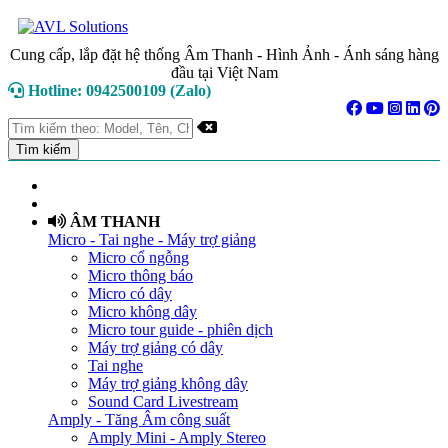
Cung cấp, lắp đặt hệ thống Âm Thanh - Hình Ảnh - Ánh sáng hàng
đầu tại Việt Nam
Hotline: 0942500109 (Zalo)
TRANG CHỦ
GIỚI THIỆU
ÂM THANH
Micro - Tai nghe - Máy trợ giảng
Micro cổ ngỗng
Micro thông báo
Micro có dây
Micro không dây
Micro tour guide - phiên dịch
Máy trợ giảng có dây
Tai nghe
Máy trợ giảng không dây
Sound Card Livestream
Amply - Tăng Âm công suất
Amply Mini - Amply Stereo