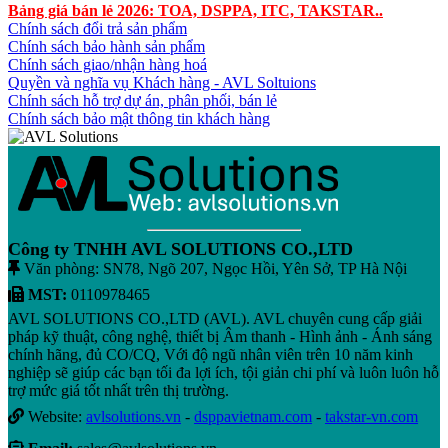
Bảng giá bán lẻ 2026: TOA, DSPPA, ITC, TAKSTAR..
Chính sách đổi trả sản phẩm
Chính sách bảo hành sản phẩm
Chính sách giao/nhận hàng hoá
Quyền và nghĩa vụ Khách hàng - AVL Soltuions
Chính sách hỗ trợ dự án, phân phối, bán lẻ
Chính sách bảo mật thông tin khách hàng
Công ty TNHH AVL SOLUTIONS CO.,LTD
Văn phòng: SN78, Ngõ 207, Ngọc Hồi, Yên Sở, TP Hà Nội
MST:
0110978465
AVL SOLUTIONS CO.,LTD (AVL). AVL chuyên cung cấp giải
pháp kỹ thuật, công nghệ, thiết bị Âm thanh - Hình ảnh - Ánh sáng
chính hãng, đủ CO/CQ, Với độ ngũ nhân viên trên 10 năm kinh
nghiệp sẽ giúp các bạn tối đa lợi ích, tội giản chi phí và luôn luôn hỗ
trợ mức giá tốt nhất trên thị trường.
Website:
avlsolutions.vn
-
dsppavietnam.com
-
takstar-vn.com