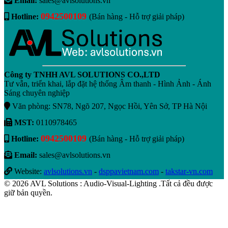
Email:
sales@avlsolutions.vn
0942500109
Hotline:
(Bán hàng - Hỗ trợ giải pháp)
Công ty TNHH AVL SOLUTIONS CO.,LTD
Tư vẫn, triển khai, lắp đặt hệ thống Âm thanh - Hình Ảnh - Ánh
Sáng chuyên nghiệp
Văn phòng: SN78, Ngõ 207, Ngọc Hồi, Yên Sở, TP Hà Nội
MST:
0110978465
0942500109
Hotline:
(Bán hàng - Hỗ trợ giải pháp)
Email:
sales@avlsolutions.vn
Website:
avlsolutions.vn
-
dsppavietnam.com
-
takstar-vn.com
© 2026 AVL Solutions : Audio-Visual-Lighting .Tất cả đều được
giữ bản quyền.