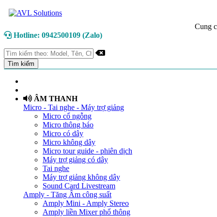
Cung c
Hotline: 0942500109 (Zalo)
TRANG CHỦ
GIỚI THIỆU
ÂM THANH
Micro - Tai nghe - Máy trợ giảng
Micro cổ ngỗng
Micro thông báo
Micro có dây
Micro không dây
Micro tour guide - phiên dịch
Máy trợ giảng có dây
Tai nghe
Máy trợ giảng không dây
Sound Card Livestream
Amply - Tăng Âm công suất
Amply Mini - Amply Stereo
Amply liền Mixer phổ thông