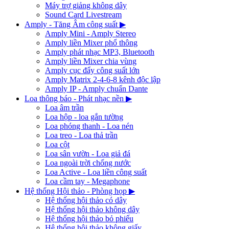
Máy trợ giảng không dây
Sound Card Livestream
Amply - Tăng Âm công suất
▶
Amply Mini - Amply Stereo
Amply liền Mixer phổ thông
Amply phát nhạc MP3, Bluetooth
Amply liền Mixer chia vùng
Amply cục đẩy công suất lớn
Amply Matrix 2-4-6-8 kênh độc lập
Amply IP - Amply chuẩn Dante
Loa thông báo - Phát nhạc nền
▶
Loa âm trần
Loa hộp - loa gắn tường
Loa phóng thanh - Loa nén
Loa treo - Loa thả trần
Loa cột
Loa sân vườn - Loa giả đá
Loa ngoài trời chống nước
Loa Active - Loa liền công suất
Loa cầm tay - Megaphone
Hệ thống Hội thảo - Phòng họp
▶
Hệ thống hội thảo có dây
Hệ thống hội thảo không dây
Hệ thống hội thảo bỏ phiếu
Hệ thống hội thảo không giấy