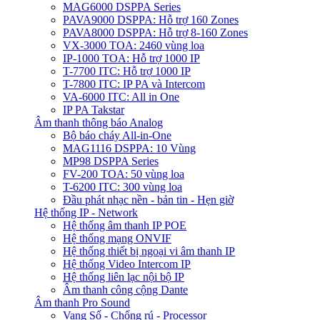
MAG6000 DSPPA Series
PAVA9000 DSPPA: Hỗ trợ 160 Zones
PAVA8000 DSPPA: Hỗ trợ 8-160 Zones
VX-3000 TOA: 2460 vùng loa
IP-1000 TOA: Hỗ trợ 1000 IP
T-7700 ITC: Hỗ trợ 1000 IP
T-7800 ITC: IP PA và Intercom
VA-6000 ITC: All in One
IP PA Takstar
Âm thanh thông báo Analog
Bộ báo cháy All-in-One
MAG1116 DSPPA: 10 Vùng
MP98 DSPPA Series
FV-200 TOA: 50 vùng loa
T-6200 ITC: 300 vùng loa
Đầu phát nhạc nền - bản tin - Hẹn giờ
Hệ thống IP - Network
Hệ thống âm thanh IP POE
Hệ thống mạng ONVIF
Hệ thống thiết bị ngoại vi âm thanh IP
Hệ thống Video Intercom IP
Hệ thống liên lạc nội bộ IP
Âm thanh công cộng Dante
Âm thanh Pro Sound
Vang Số - Chống rú - Processor