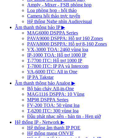
Amply - Mixer - FSB phòng họp
Loa phòng họp - hội thảo
Camera hội thảo trực tuyến
Hệ thống Nghe nhìn Audiovisual
Âm thanh thông báo IP
▶
MAG6000 DSPPA Series
PAVA9000 DSPPA: Hỗ trợ 160 Zones
PAVA8000 DSPPA: Hỗ trợ 8-160 Zones
VX-3000 TOA: 2460 vùng loa
IP-1000 TOA: Hỗ trợ 1000 IP
T-7700 ITC: Hỗ trợ 1000 IP
T-7800 ITC: IP PA và Intercom
VA-6000 ITC: All in One
IP PA Takstar
Âm thanh thông báo Analog
▶
Bộ báo cháy All-in-One
MAG1116 DSPPA: 10 Vùng
MP98 DSPPA Series
FV-200 TOA: 50 vùng loa
T-6200 ITC: 300 vùng loa
Đầu phát nhạc nền - bản tin - Hẹn giờ
Hệ thống IP - Network
▶
Hệ thống âm thanh IP POE
Hệ thống mạng ONVIF