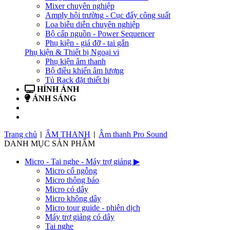
Mixer chuyên nghiệp
Amply hội trường - Cục đẩy công suất
Loa biễu diễn chuyên nghiệp
Bộ cấp nguồn - Power Sequencer
Phụ kiện - giá đỡ - tai gắn
Phụ kiện & Thiết bị Ngoại vi
Phụ kiện âm thanh
Bộ điều khiển âm lượng
Tủ Rack đặt thiết bị
HÌNH ẢNH
ÁNH SÁNG
BẢN TIN
LIÊN HỆ
Trang chủ
ÂM THANH
Âm thanh Pro Sound
|
|
DANH MỤC SẢN PHẨM
Micro - Tai nghe - Máy trợ giảng
▶
Micro cổ ngỗng
Micro thông báo
Micro có dây
Micro không dây
Micro tour guide - phiên dịch
Máy trợ giảng có dây
Tai nghe