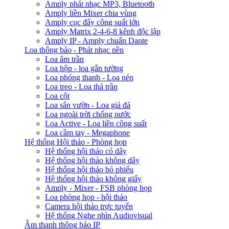
Amply phát nhạc MP3, Bluetooth
Amply liền Mixer chia vùng
Amply cục đẩy công suất lớn
Amply Matrix 2-4-6-8 kênh độc lập
Amply IP - Amply chuẩn Dante
Loa thông báo - Phát nhạc nền
Loa âm trần
Loa hộp - loa gắn tường
Loa phóng thanh - Loa nén
Loa treo - Loa thả trần
Loa cột
Loa sân vườn - Loa giả đá
Loa ngoài trời chống nước
Loa Active - Loa liền công suất
Loa cầm tay - Megaphone
Hệ thống Hội thảo - Phòng họp
Hệ thống hội thảo có dây
Hệ thống hội thảo không dây
Hệ thống hội thảo bỏ phiếu
Hệ thống hội thảo không giấy
Amply - Mixer - FSB phòng họp
Loa phòng họp - hội thảo
Camera hội thảo trực tuyến
Hệ thống Nghe nhìn Audiovisual
Âm thanh thông báo IP