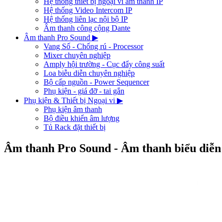
Hệ thống thiết bị ngoại vi âm thanh IP
Hệ thống Video Intercom IP
Hệ thống liên lạc nội bộ IP
Âm thanh công cộng Dante
Âm thanh Pro Sound
▶
Vang Số - Chống rú - Processor
Mixer chuyên nghiệp
Amply hội trường - Cục đẩy công suất
Loa biễu diễn chuyên nghiệp
Bộ cấp nguồn - Power Sequencer
Phụ kiện - giá đỡ - tai gắn
Phụ kiện & Thiết bị Ngoại vi
▶
Phụ kiện âm thanh
Bộ điều khiển âm lượng
Tủ Rack đặt thiết bị
Âm thanh Pro Sound - Âm thanh biểu diễn