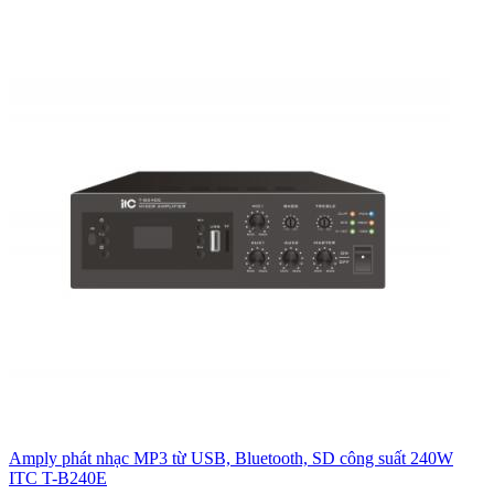
Amply phát nhạc MP3 từ USB, Bluetooth, SD công suất 240W
ITC T-B240E