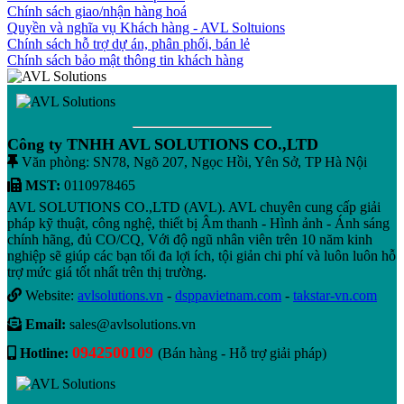
Chính sách giao/nhận hàng hoá
Quyền và nghĩa vụ Khách hàng - AVL Soltuions
Chính sách hỗ trợ dự án, phân phối, bán lẻ
Chính sách bảo mật thông tin khách hàng
Công ty TNHH AVL SOLUTIONS CO.,LTD
Văn phòng: SN78, Ngõ 207, Ngọc Hồi, Yên Sở, TP Hà Nội
MST:
0110978465
AVL SOLUTIONS CO.,LTD (AVL). AVL chuyên cung cấp giải
pháp kỹ thuật, công nghệ, thiết bị Âm thanh - Hình ảnh - Ánh sáng
chính hãng, đủ CO/CQ, Với độ ngũ nhân viên trên 10 năm kinh
nghiệp sẽ giúp các bạn tối đa lợi ích, tội giản chi phí và luôn luôn hỗ
trợ mức giá tốt nhất trên thị trường.
Website:
avlsolutions.vn
-
dsppavietnam.com
-
takstar-vn.com
Email:
sales@avlsolutions.vn
0942500109
Hotline:
(Bán hàng - Hỗ trợ giải pháp)