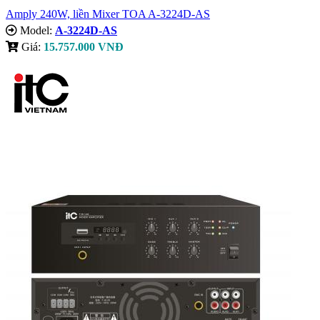
Amply 240W, liền Mixer TOA A-3224D-AS
Model:
A-3224D-AS
Giá:
15.757.000 VNĐ