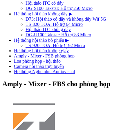
Hội thảo ITC có dây
DG-S100 Takstar: Hỗ trợ 250 Micro
Hệ thống hội thảo không dây
▶
D73: Hội thảo có dây và không dây Wif 5G
TS-820 TOA: Hỗ trợ 64 Micro
Hội thảo ITC không dây
DG-U100 Takstar: Hỗ trợ 83 Micro
Hệ thống hội thảo bỏ phiếu
▶
TS-920 TOA: Hỗ trợ 192 Micro
Hệ thống hội thảo không giấy
Amply - Mixer - FSB phòng họp
Loa phòng họp - hội thảo
Camera hội thảo trực tuyến
Hệ thống Nghe nhìn Audiovisual
Amply - Mixer - FBS cho phòng họp