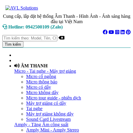
Cung cấp, lắp đặt hệ thống Âm Thanh - Hình Ảnh - Ánh sáng hàng
đầu tại Việt Nam
Hotline: 0942500109 (Zalo)
TRANG CHỦ
GIỚI THIỆU
ÂM THANH
Micro - Tai nghe - Máy trợ giảng
Micro cổ ngỗng
Micro thông báo
Micro có dây
Micro không dây
Micro tour guide - phiên dịch
Máy trợ giảng có dây
Tai nghe
Máy trợ giảng không dây
Sound Card Livestream
Amply - Tăng Âm công suất
Amply Mini - Amply Stereo