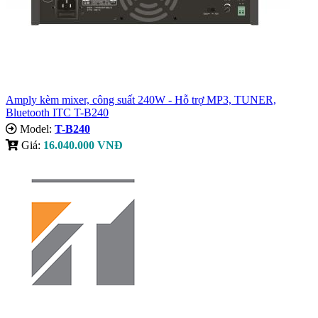
Amply kèm mixer, công suất 240W - Hỗ trợ MP3, TUNER,
Bluetooth ITC T-B240
Model:
T-B240
Giá:
16.040.000 VNĐ