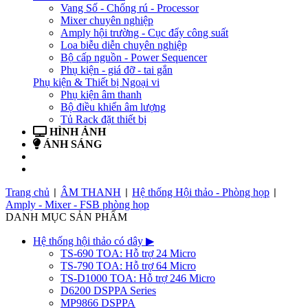
Vang Số - Chống rú - Processor
Mixer chuyên nghiệp
Amply hội trường - Cục đẩy công suất
Loa biễu diễn chuyên nghiệp
Bộ cấp nguồn - Power Sequencer
Phụ kiện - giá đỡ - tai gắn
Phụ kiện & Thiết bị Ngoại vi
Phụ kiện âm thanh
Bộ điều khiển âm lượng
Tủ Rack đặt thiết bị
HÌNH ẢNH
ÁNH SÁNG
BẢN TIN
LIÊN HỆ
Trang chủ
ÂM THANH
Hệ thống Hội thảo - Phòng họp
|
|
|
Amply - Mixer - FSB phòng họp
DANH MỤC SẢN PHẨM
Hệ thống hội thảo có dây
▶
TS-690 TOA: Hỗ trợ 24 Micro
TS-790 TOA: Hỗ trợ 64 Micro
TS-D1000 TOA: Hỗ trợ 246 Micro
D6200 DSPPA Series
MP9866 DSPPA