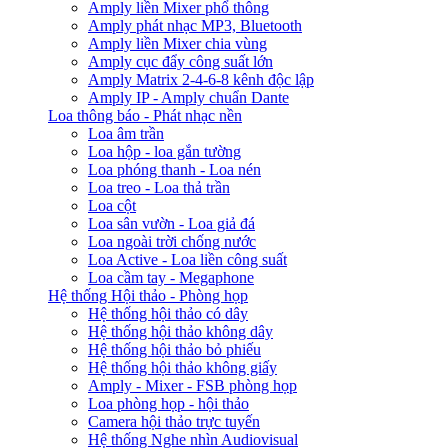
Amply liền Mixer phổ thông
Amply phát nhạc MP3, Bluetooth
Amply liền Mixer chia vùng
Amply cục đẩy công suất lớn
Amply Matrix 2-4-6-8 kênh độc lập
Amply IP - Amply chuẩn Dante
Loa thông báo - Phát nhạc nền
Loa âm trần
Loa hộp - loa gắn tường
Loa phóng thanh - Loa nén
Loa treo - Loa thả trần
Loa cột
Loa sân vườn - Loa giả đá
Loa ngoài trời chống nước
Loa Active - Loa liền công suất
Loa cầm tay - Megaphone
Hệ thống Hội thảo - Phòng họp
Hệ thống hội thảo có dây
Hệ thống hội thảo không dây
Hệ thống hội thảo bỏ phiếu
Hệ thống hội thảo không giấy
Amply - Mixer - FSB phòng họp
Loa phòng họp - hội thảo
Camera hội thảo trực tuyến
Hệ thống Nghe nhìn Audiovisual