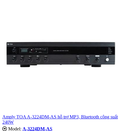
Amply TOA A-3224DM-AS hỗ trợ MP3, Bluetooth công suất
240W
Model:
A-3224DM-AS