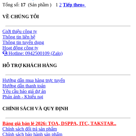
Tổng số:
17
(Sản phầm )
1
2
Tiếp theo
»
VỀ CHÚNG TÔI
Giới thiệu công ty
Thông tin liên hệ
Thông tin tuyển dụng
Hoạt động công ty
Hotline: 0942500109 (Zalo)
HỖ TRỢ KHÁCH HÀNG
Hướng dẫn mua hàng trực tuyến
Hướng dẫn thanh toán
Yêu cầu báo giá dự án
Phán ánh - Khiếu nại
CHÍNH SÁCH VÀ QUY ĐỊNH
Bảng giá bán lẻ 2026: TOA, DSPPA, ITC, TAKSTAR..
Chính sách đổi trả sản phẩm
Chính sách bảo hành sản phẩm