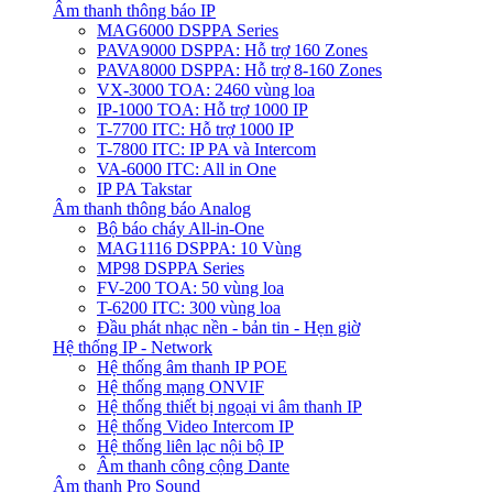
Âm thanh thông báo IP
MAG6000 DSPPA Series
PAVA9000 DSPPA: Hỗ trợ 160 Zones
PAVA8000 DSPPA: Hỗ trợ 8-160 Zones
VX-3000 TOA: 2460 vùng loa
IP-1000 TOA: Hỗ trợ 1000 IP
T-7700 ITC: Hỗ trợ 1000 IP
T-7800 ITC: IP PA và Intercom
VA-6000 ITC: All in One
IP PA Takstar
Âm thanh thông báo Analog
Bộ báo cháy All-in-One
MAG1116 DSPPA: 10 Vùng
MP98 DSPPA Series
FV-200 TOA: 50 vùng loa
T-6200 ITC: 300 vùng loa
Đầu phát nhạc nền - bản tin - Hẹn giờ
Hệ thống IP - Network
Hệ thống âm thanh IP POE
Hệ thống mạng ONVIF
Hệ thống thiết bị ngoại vi âm thanh IP
Hệ thống Video Intercom IP
Hệ thống liên lạc nội bộ IP
Âm thanh công cộng Dante
Âm thanh Pro Sound