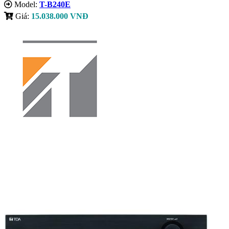
Model:
T-B240E
Giá:
15.038.000 VNĐ