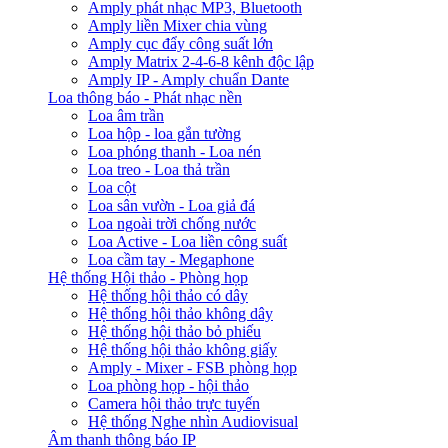
Amply phát nhạc MP3, Bluetooth
Amply liền Mixer chia vùng
Amply cục đẩy công suất lớn
Amply Matrix 2-4-6-8 kênh độc lập
Amply IP - Amply chuẩn Dante
Loa thông báo - Phát nhạc nền
Loa âm trần
Loa hộp - loa gắn tường
Loa phóng thanh - Loa nén
Loa treo - Loa thả trần
Loa cột
Loa sân vườn - Loa giả đá
Loa ngoài trời chống nước
Loa Active - Loa liền công suất
Loa cầm tay - Megaphone
Hệ thống Hội thảo - Phòng họp
Hệ thống hội thảo có dây
Hệ thống hội thảo không dây
Hệ thống hội thảo bỏ phiếu
Hệ thống hội thảo không giấy
Amply - Mixer - FSB phòng họp
Loa phòng họp - hội thảo
Camera hội thảo trực tuyến
Hệ thống Nghe nhìn Audiovisual
Âm thanh thông báo IP