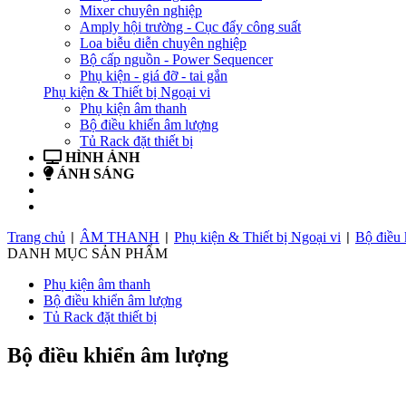
Mixer chuyên nghiệp
Amply hội trường - Cục đẩy công suất
Loa biễu diễn chuyên nghiệp
Bộ cấp nguồn - Power Sequencer
Phụ kiện - giá đỡ - tai gắn
Phụ kiện & Thiết bị Ngoại vi
Phụ kiện âm thanh
Bộ điều khiển âm lượng
Tủ Rack đặt thiết bị
HÌNH ẢNH
ÁNH SÁNG
BẢN TIN
LIÊN HỆ
Trang chủ
ÂM THANH
Phụ kiện & Thiết bị Ngoại vi
Bộ điều 
|
|
|
DANH MỤC SẢN PHẨM
Phụ kiện âm thanh
Bộ điều khiển âm lượng
Tủ Rack đặt thiết bị
Bộ điều khiển âm lượng