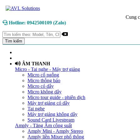
Cung c
Hotline: 0942500109 (Zalo)
TRANG CHỦ
GIỚI THIỆU
ÂM THANH
Micro - Tai nghe - Máy trợ giảng
Micro cổ ngỗng
Micro thông báo
Micro có dây
Micro không dây
Micro tour guide - phiên dịch
Máy trợ giảng có dây
Tai nghe
Máy trợ giảng không dây
Sound Card Livestream
Amply - Tăng Âm công suất
Amply Mini - Amply Stereo
Amply liền Mixer phổ thông