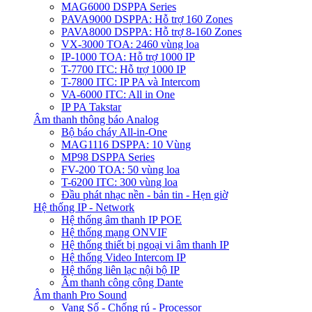
MAG6000 DSPPA Series
PAVA9000 DSPPA: Hỗ trợ 160 Zones
PAVA8000 DSPPA: Hỗ trợ 8-160 Zones
VX-3000 TOA: 2460 vùng loa
IP-1000 TOA: Hỗ trợ 1000 IP
T-7700 ITC: Hỗ trợ 1000 IP
T-7800 ITC: IP PA và Intercom
VA-6000 ITC: All in One
IP PA Takstar
Âm thanh thông báo Analog
Bộ báo cháy All-in-One
MAG1116 DSPPA: 10 Vùng
MP98 DSPPA Series
FV-200 TOA: 50 vùng loa
T-6200 ITC: 300 vùng loa
Đầu phát nhạc nền - bản tin - Hẹn giờ
Hệ thống IP - Network
Hệ thống âm thanh IP POE
Hệ thống mạng ONVIF
Hệ thống thiết bị ngoại vi âm thanh IP
Hệ thống Video Intercom IP
Hệ thống liên lạc nội bộ IP
Âm thanh công cộng Dante
Âm thanh Pro Sound
Vang Số - Chống rú - Processor