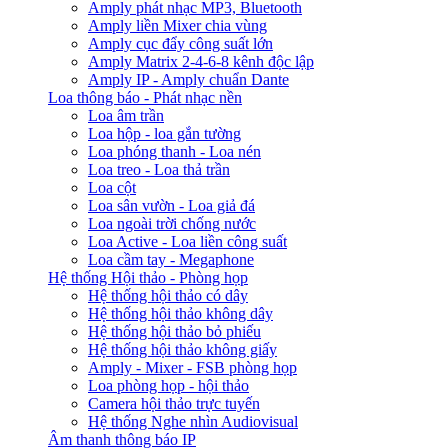
Amply phát nhạc MP3, Bluetooth
Amply liền Mixer chia vùng
Amply cục đẩy công suất lớn
Amply Matrix 2-4-6-8 kênh độc lập
Amply IP - Amply chuẩn Dante
Loa thông báo - Phát nhạc nền
Loa âm trần
Loa hộp - loa gắn tường
Loa phóng thanh - Loa nén
Loa treo - Loa thả trần
Loa cột
Loa sân vườn - Loa giả đá
Loa ngoài trời chống nước
Loa Active - Loa liền công suất
Loa cầm tay - Megaphone
Hệ thống Hội thảo - Phòng họp
Hệ thống hội thảo có dây
Hệ thống hội thảo không dây
Hệ thống hội thảo bỏ phiếu
Hệ thống hội thảo không giấy
Amply - Mixer - FSB phòng họp
Loa phòng họp - hội thảo
Camera hội thảo trực tuyến
Hệ thống Nghe nhìn Audiovisual
Âm thanh thông báo IP