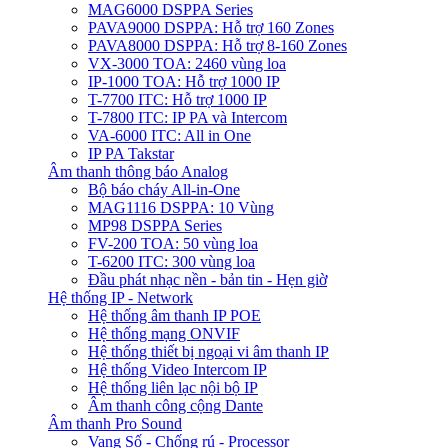
MAG6000 DSPPA Series
PAVA9000 DSPPA: Hỗ trợ 160 Zones
PAVA8000 DSPPA: Hỗ trợ 8-160 Zones
VX-3000 TOA: 2460 vùng loa
IP-1000 TOA: Hỗ trợ 1000 IP
T-7700 ITC: Hỗ trợ 1000 IP
T-7800 ITC: IP PA và Intercom
VA-6000 ITC: All in One
IP PA Takstar
Âm thanh thông báo Analog
Bộ báo cháy All-in-One
MAG1116 DSPPA: 10 Vùng
MP98 DSPPA Series
FV-200 TOA: 50 vùng loa
T-6200 ITC: 300 vùng loa
Đầu phát nhạc nền - bản tin - Hẹn giờ
Hệ thống IP - Network
Hệ thống âm thanh IP POE
Hệ thống mạng ONVIF
Hệ thống thiết bị ngoại vi âm thanh IP
Hệ thống Video Intercom IP
Hệ thống liên lạc nội bộ IP
Âm thanh công cộng Dante
Âm thanh Pro Sound
Vang Số - Chống rú - Processor