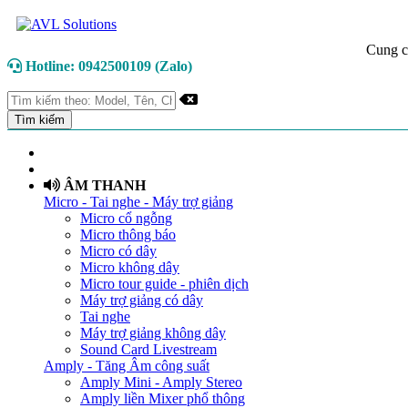
Cung c
Hotline: 0942500109 (Zalo)
TRANG CHỦ
GIỚI THIỆU
ÂM THANH
Micro - Tai nghe - Máy trợ giảng
Micro cổ ngỗng
Micro thông báo
Micro có dây
Micro không dây
Micro tour guide - phiên dịch
Máy trợ giảng có dây
Tai nghe
Máy trợ giảng không dây
Sound Card Livestream
Amply - Tăng Âm công suất
Amply Mini - Amply Stereo
Amply liền Mixer phổ thông