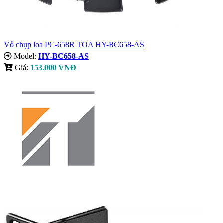
Vỏ chụp loa PC-658R TOA HY-BC658-AS
Model:
HY-BC658-AS
Giá:
153.000 VNĐ