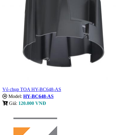
Vỏ chụp TOA HY-BC648-AS
Model:
HY-BC648-AS
Giá:
120.000 VNĐ