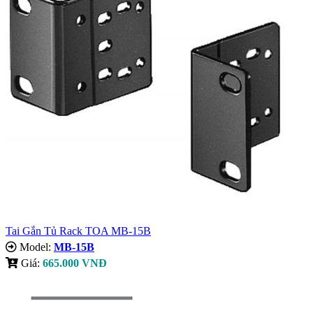
Tai Gắn Tủ Rack TOA MB-15B
Model:
MB-15B
Giá:
665.000 VNĐ