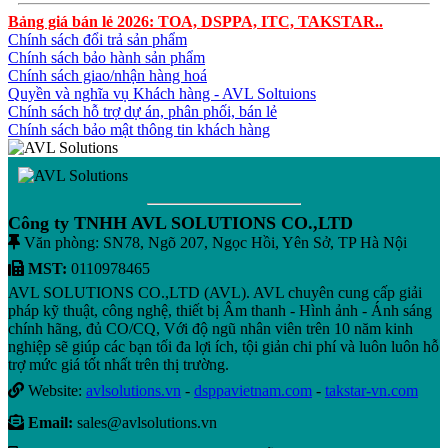
Bảng giá bán lẻ 2026: TOA, DSPPA, ITC, TAKSTAR..
Chính sách đổi trả sản phẩm
Chính sách bảo hành sản phẩm
Chính sách giao/nhận hàng hoá
Quyền và nghĩa vụ Khách hàng - AVL Soltuions
Chính sách hỗ trợ dự án, phân phối, bán lẻ
Chính sách bảo mật thông tin khách hàng
Công ty TNHH AVL SOLUTIONS CO.,LTD
Văn phòng: SN78, Ngõ 207, Ngọc Hồi, Yên Sở, TP Hà Nội
MST:
0110978465
AVL SOLUTIONS CO.,LTD (AVL). AVL chuyên cung cấp giải
pháp kỹ thuật, công nghệ, thiết bị Âm thanh - Hình ảnh - Ánh sáng
chính hãng, đủ CO/CQ, Với độ ngũ nhân viên trên 10 năm kinh
nghiệp sẽ giúp các bạn tối đa lợi ích, tội giản chi phí và luôn luôn hỗ
trợ mức giá tốt nhất trên thị trường.
Website:
avlsolutions.vn
-
dsppavietnam.com
-
takstar-vn.com
Email:
sales@avlsolutions.vn