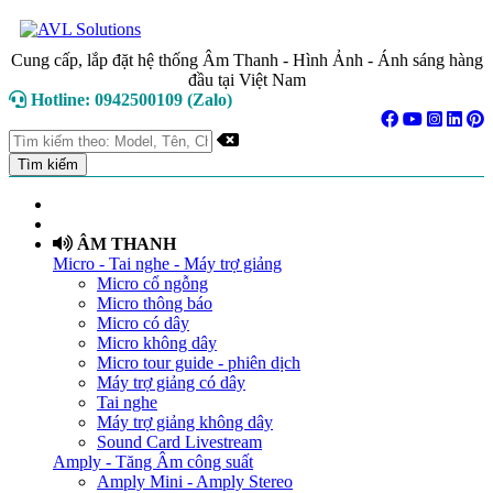
Cung cấp, lắp đặt hệ thống Âm Thanh - Hình Ảnh - Ánh sáng hàng
đầu tại Việt Nam
Hotline: 0942500109 (Zalo)
TRANG CHỦ
GIỚI THIỆU
ÂM THANH
Micro - Tai nghe - Máy trợ giảng
Micro cổ ngỗng
Micro thông báo
Micro có dây
Micro không dây
Micro tour guide - phiên dịch
Máy trợ giảng có dây
Tai nghe
Máy trợ giảng không dây
Sound Card Livestream
Amply - Tăng Âm công suất
Amply Mini - Amply Stereo