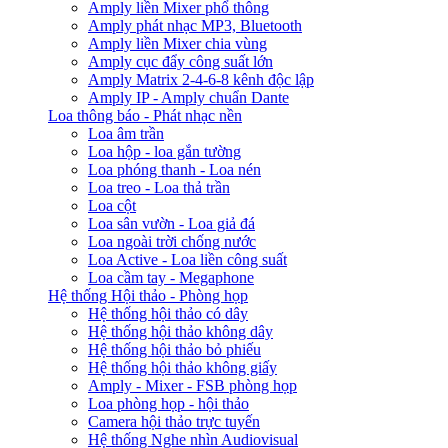
Amply liền Mixer phổ thông
Amply phát nhạc MP3, Bluetooth
Amply liền Mixer chia vùng
Amply cục đẩy công suất lớn
Amply Matrix 2-4-6-8 kênh độc lập
Amply IP - Amply chuẩn Dante
Loa thông báo - Phát nhạc nền
Loa âm trần
Loa hộp - loa gắn tường
Loa phóng thanh - Loa nén
Loa treo - Loa thả trần
Loa cột
Loa sân vườn - Loa giả đá
Loa ngoài trời chống nước
Loa Active - Loa liền công suất
Loa cầm tay - Megaphone
Hệ thống Hội thảo - Phòng họp
Hệ thống hội thảo có dây
Hệ thống hội thảo không dây
Hệ thống hội thảo bỏ phiếu
Hệ thống hội thảo không giấy
Amply - Mixer - FSB phòng họp
Loa phòng họp - hội thảo
Camera hội thảo trực tuyến
Hệ thống Nghe nhìn Audiovisual