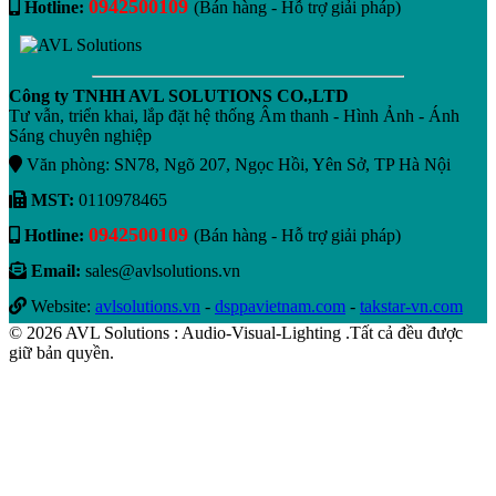
0942500109
Hotline:
(Bán hàng - Hỗ trợ giải pháp)
Công ty TNHH AVL SOLUTIONS CO.,LTD
Tư vẫn, triển khai, lắp đặt hệ thống Âm thanh - Hình Ảnh - Ánh
Sáng chuyên nghiệp
Văn phòng: SN78, Ngõ 207, Ngọc Hồi, Yên Sở, TP Hà Nội
MST:
0110978465
0942500109
Hotline:
(Bán hàng - Hỗ trợ giải pháp)
Email:
sales@avlsolutions.vn
Website:
avlsolutions.vn
-
dsppavietnam.com
-
takstar-vn.com
© 2026 AVL Solutions : Audio-Visual-Lighting .Tất cả đều được
giữ bản quyền.