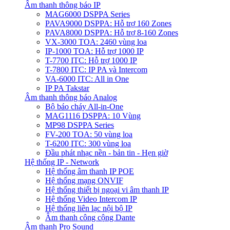
Âm thanh thông báo IP
MAG6000 DSPPA Series
PAVA9000 DSPPA: Hỗ trợ 160 Zones
PAVA8000 DSPPA: Hỗ trợ 8-160 Zones
VX-3000 TOA: 2460 vùng loa
IP-1000 TOA: Hỗ trợ 1000 IP
T-7700 ITC: Hỗ trợ 1000 IP
T-7800 ITC: IP PA và Intercom
VA-6000 ITC: All in One
IP PA Takstar
Âm thanh thông báo Analog
Bộ báo cháy All-in-One
MAG1116 DSPPA: 10 Vùng
MP98 DSPPA Series
FV-200 TOA: 50 vùng loa
T-6200 ITC: 300 vùng loa
Đầu phát nhạc nền - bản tin - Hẹn giờ
Hệ thống IP - Network
Hệ thống âm thanh IP POE
Hệ thống mạng ONVIF
Hệ thống thiết bị ngoại vi âm thanh IP
Hệ thống Video Intercom IP
Hệ thống liên lạc nội bộ IP
Âm thanh công cộng Dante
Âm thanh Pro Sound