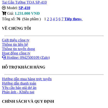
Tai Gắn Tường TOA SP-410
Model:
SP-410
Giá:
1.231.000 VNĐ
Tổng số:
76
(Sản phầm )
1
2
3
4
5
6
7
Tiếp theo
»
VỀ CHÚNG TÔI
Giới thiệu công ty
Thông tin liên hệ
Thông tin tuyển dụng
Hoạt động công ty
Hotline: 0942500109 (Zalo)
HỖ TRỢ KHÁCH HÀNG
Hướng dẫn mua hàng trực tuyến
Hướng dẫn thanh toán
Yêu cầu báo giá dự án
Phán ánh - Khiếu nại
CHÍNH SÁCH VÀ QUY ĐỊNH