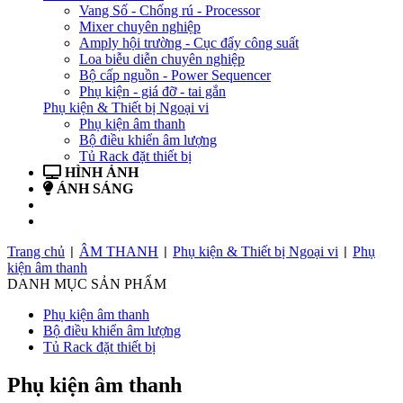
Vang Số - Chống rú - Processor
Mixer chuyên nghiệp
Amply hội trường - Cục đẩy công suất
Loa biễu diễn chuyên nghiệp
Bộ cấp nguồn - Power Sequencer
Phụ kiện - giá đỡ - tai gắn
Phụ kiện & Thiết bị Ngoại vi
Phụ kiện âm thanh
Bộ điều khiển âm lượng
Tủ Rack đặt thiết bị
HÌNH ẢNH
ÁNH SÁNG
BẢN TIN
LIÊN HỆ
Trang chủ
ÂM THANH
Phụ kiện & Thiết bị Ngoại vi
Phụ
|
|
|
kiện âm thanh
DANH MỤC SẢN PHẨM
Phụ kiện âm thanh
Bộ điều khiển âm lượng
Tủ Rack đặt thiết bị
Phụ kiện âm thanh