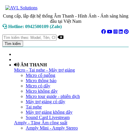
Cung cấp, lắp đặt hệ thống Âm Thanh - Hình Ảnh - Ánh sáng hàng
đầu tại Việt Nam
Hotline: 0942500109 (Zalo)
TRANG CHỦ
GIỚI THIỆU
ÂM THANH
Micro - Tai nghe - Máy trợ giảng
Micro cổ ngỗng
Micro thông báo
Micro có dây
Micro không dây
Micro tour guide - phiên dịch
Máy trợ giảng có dây
Tai nghe
Máy trợ giảng không dây
Sound Card Livestream
Amply - Tăng Âm công suất
Amply Mini - Amply Stereo