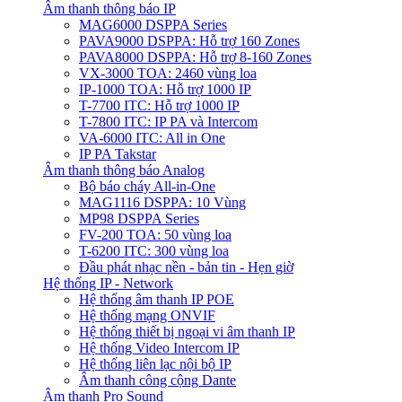
Âm thanh thông báo IP
MAG6000 DSPPA Series
PAVA9000 DSPPA: Hỗ trợ 160 Zones
PAVA8000 DSPPA: Hỗ trợ 8-160 Zones
VX-3000 TOA: 2460 vùng loa
IP-1000 TOA: Hỗ trợ 1000 IP
T-7700 ITC: Hỗ trợ 1000 IP
T-7800 ITC: IP PA và Intercom
VA-6000 ITC: All in One
IP PA Takstar
Âm thanh thông báo Analog
Bộ báo cháy All-in-One
MAG1116 DSPPA: 10 Vùng
MP98 DSPPA Series
FV-200 TOA: 50 vùng loa
T-6200 ITC: 300 vùng loa
Đầu phát nhạc nền - bản tin - Hẹn giờ
Hệ thống IP - Network
Hệ thống âm thanh IP POE
Hệ thống mạng ONVIF
Hệ thống thiết bị ngoại vi âm thanh IP
Hệ thống Video Intercom IP
Hệ thống liên lạc nội bộ IP
Âm thanh công cộng Dante
Âm thanh Pro Sound