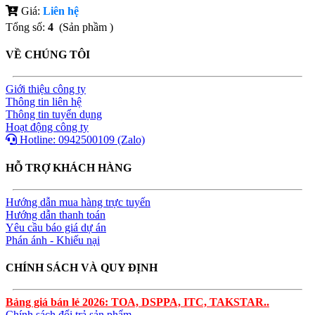
Giá:
Liên hệ
Tổng số:
4
(Sản phầm )
VỀ CHÚNG TÔI
Giới thiệu công ty
Thông tin liên hệ
Thông tin tuyển dụng
Hoạt động công ty
Hotline: 0942500109 (Zalo)
HỖ TRỢ KHÁCH HÀNG
Hướng dẫn mua hàng trực tuyến
Hướng dẫn thanh toán
Yêu cầu báo giá dự án
Phán ánh - Khiếu nại
CHÍNH SÁCH VÀ QUY ĐỊNH
Bảng giá bán lẻ 2026: TOA, DSPPA, ITC, TAKSTAR..
Chính sách đổi trả sản phẩm