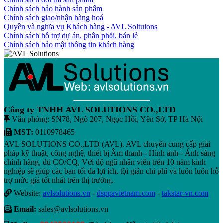
Chính sách bảo hành sản phẩm
Chính sách giao/nhận hàng hoá
Quyền và nghĩa vụ Khách hàng - AVL Soltuions
Chính sách hỗ trợ dự án, phân phối, bán lẻ
Chính sách bảo mật thông tin khách hàng
Công ty TNHH AVL SOLUTIONS CO.,LTD
Văn phòng: SN78, Ngõ 207, Ngọc Hồi, Yên Sở, TP Hà Nội
MST:
0110978465
AVL SOLUTIONS CO.,LTD (AVL). AVL chuyên cung cấp giải
pháp kỹ thuật, công nghệ, thiết bị Âm thanh - Hình ảnh - Ánh sáng
chính hãng, đủ CO/CQ, Với độ ngũ nhân viên trên 10 năm kinh
nghiệp sẽ giúp các bạn tối đa lợi ích, tội giản chi phí và luôn luôn hỗ
trợ mức giá tốt nhất trên thị trường.
Website:
avlsolutions.vn
-
dsppavietnam.com
-
takstar-vn.com
Email:
sales@avlsolutions.vn