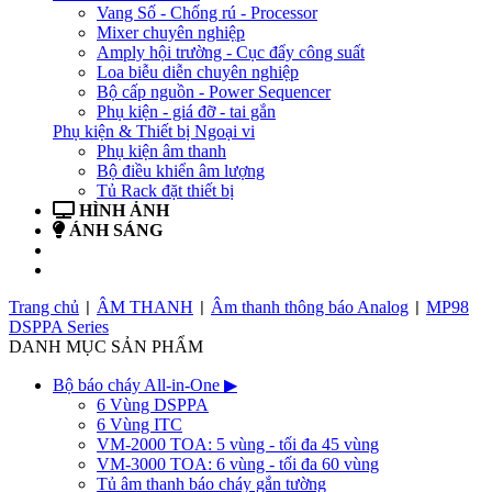
Vang Số - Chống rú - Processor
Mixer chuyên nghiệp
Amply hội trường - Cục đẩy công suất
Loa biễu diễn chuyên nghiệp
Bộ cấp nguồn - Power Sequencer
Phụ kiện - giá đỡ - tai gắn
Phụ kiện & Thiết bị Ngoại vi
Phụ kiện âm thanh
Bộ điều khiển âm lượng
Tủ Rack đặt thiết bị
HÌNH ẢNH
ÁNH SÁNG
BẢN TIN
LIÊN HỆ
Trang chủ
ÂM THANH
Âm thanh thông báo Analog
MP98
|
|
|
DSPPA Series
DANH MỤC SẢN PHẨM
Bộ báo cháy All-in-One
▶
6 Vùng DSPPA
6 Vùng ITC
VM-2000 TOA: 5 vùng - tối đa 45 vùng
VM-3000 TOA: 6 vùng - tối đa 60 vùng
Tủ âm thanh báo cháy gắn tường