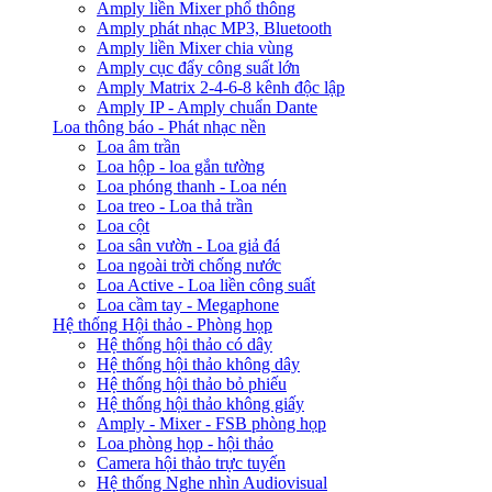
Amply liền Mixer phổ thông
Amply phát nhạc MP3, Bluetooth
Amply liền Mixer chia vùng
Amply cục đẩy công suất lớn
Amply Matrix 2-4-6-8 kênh độc lập
Amply IP - Amply chuẩn Dante
Loa thông báo - Phát nhạc nền
Loa âm trần
Loa hộp - loa gắn tường
Loa phóng thanh - Loa nén
Loa treo - Loa thả trần
Loa cột
Loa sân vườn - Loa giả đá
Loa ngoài trời chống nước
Loa Active - Loa liền công suất
Loa cầm tay - Megaphone
Hệ thống Hội thảo - Phòng họp
Hệ thống hội thảo có dây
Hệ thống hội thảo không dây
Hệ thống hội thảo bỏ phiếu
Hệ thống hội thảo không giấy
Amply - Mixer - FSB phòng họp
Loa phòng họp - hội thảo
Camera hội thảo trực tuyến
Hệ thống Nghe nhìn Audiovisual