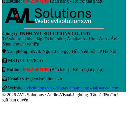
0942500109
Hotline:
(Bán hàng - Hỗ trợ giải pháp)
Công ty TNHH AVL SOLUTIONS CO.,LTD
Tư vẫn, triển khai, lắp đặt hệ thống Âm thanh - Hình Ảnh - Ánh
Sáng chuyên nghiệp
Văn phòng: SN78, Ngõ 207, Ngọc Hồi, Yên Sở, TP Hà Nội
MST:
0110978465
0942500109
Hotline:
(Bán hàng - Hỗ trợ giải pháp)
Email:
sales@avlsolutions.vn
Website:
avlsolutions.vn
-
dsppavietnam.com
-
takstar-vn.com
© 2026 AVL Solutions : Audio-Visual-Lighting .Tất cả đều được
giữ bản quyền.