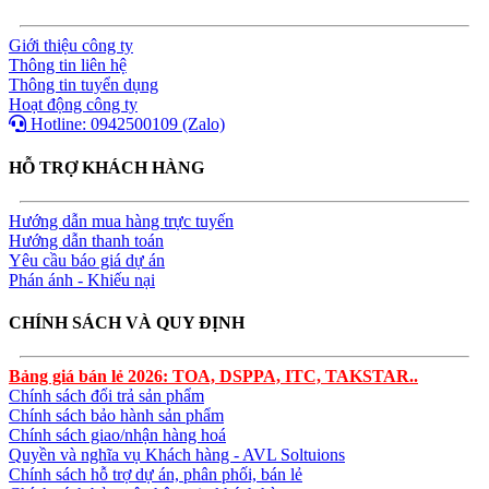
Giới thiệu công ty
Thông tin liên hệ
Thông tin tuyển dụng
Hoạt động công ty
Hotline: 0942500109 (Zalo)
HỖ TRỢ KHÁCH HÀNG
Hướng dẫn mua hàng trực tuyến
Hướng dẫn thanh toán
Yêu cầu báo giá dự án
Phán ánh - Khiếu nại
CHÍNH SÁCH VÀ QUY ĐỊNH
Bảng giá bán lẻ 2026: TOA, DSPPA, ITC, TAKSTAR..
Chính sách đổi trả sản phẩm
Chính sách bảo hành sản phẩm
Chính sách giao/nhận hàng hoá
Quyền và nghĩa vụ Khách hàng - AVL Soltuions
Chính sách hỗ trợ dự án, phân phối, bán lẻ