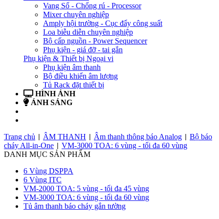
Vang Số - Chống rú - Processor
Mixer chuyên nghiệp
Amply hội trường - Cục đẩy công suất
Loa biễu diễn chuyên nghiệp
Bộ cấp nguồn - Power Sequencer
Phụ kiện - giá đỡ - tai gắn
Phụ kiện & Thiết bị Ngoại vi
Phụ kiện âm thanh
Bộ điều khiển âm lượng
Tủ Rack đặt thiết bị
HÌNH ẢNH
ÁNH SÁNG
BẢN TIN
LIÊN HỆ
Trang chủ
ÂM THANH
Âm thanh thông báo Analog
Bộ báo
|
|
|
cháy All-in-One
VM-3000 TOA: 6 vùng - tối đa 60 vùng
|
DANH MỤC SẢN PHẨM
6 Vùng DSPPA
6 Vùng ITC
VM-2000 TOA: 5 vùng - tối đa 45 vùng
VM-3000 TOA: 6 vùng - tối đa 60 vùng
Tủ âm thanh báo cháy gắn tường