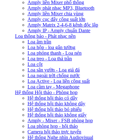
Amply liền Mixer phổ thông
Amply phát nhạc MP3, Bluetooth
Amply liền Mixer chia vùng
Amply cục đẩy công suất lớn
Amply Matrix 2-4-6-8 kênh độc lập
Amply IP - Amply chuẩn Dante
Loa thông báo - Phát nhạc nền
Loa âm trần
Loa hộp - loa gắn tường
Loa phóng thanh - Loa nén
Loa treo - Loa thả trần
Loa cột
Loa sân vườn - Loa giả đá
Loa ngoài trời chống nước
Loa Active - Loa liền công suất
Loa cầm tay - Megaphone
Hệ thống Hội thảo - Phòng họp
Hệ thống hội thảo có dây
Hệ thống hội thảo không dây
Hệ thống hội thảo bỏ phiếu
Hệ thống hội thảo không giấy
Amply - Mixer - FSB phòng họp
Loa phòng họp - hội thảo
Camera hội thảo trực tuyến
Hệ thống Nghe nhìn Audiovisual