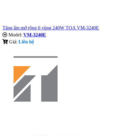
Tăng âm mở rộng 6 vùng 240W TOA VM-3240E
Model:
VM-3240E
Giá:
Liên hệ