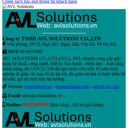
Chính sách bảo mật thông tin khách hàng
Công ty TNHH AVL SOLUTIONS CO.,LTD
Văn phòng: SN78, Ngõ 207, Ngọc Hồi, Yên Sở, TP Hà Nội
MST:
0110978465
AVL SOLUTIONS CO.,LTD (AVL). AVL chuyên cung cấp giải
pháp kỹ thuật, công nghệ, thiết bị Âm thanh - Hình ảnh - Ánh sáng
chính hãng, đủ CO/CQ, Với độ ngũ nhân viên trên 10 năm kinh
nghiệp sẽ giúp các bạn tối đa lợi ích, tội giản chi phí và luôn luôn hỗ
trợ mức giá tốt nhất trên thị trường.
Website:
avlsolutions.vn
-
dsppavietnam.com
-
takstar-vn.com
Email:
sales@avlsolutions.vn
0942500109
Hotline:
(Bán hàng - Hỗ trợ giải pháp)