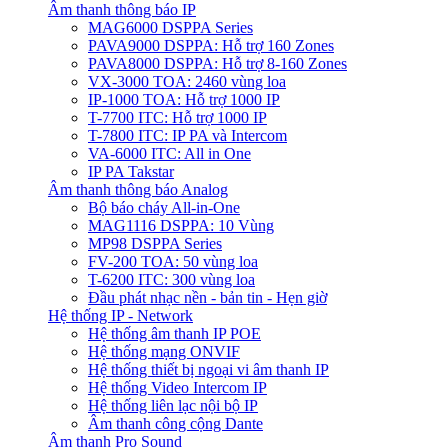
Âm thanh thông báo IP
MAG6000 DSPPA Series
PAVA9000 DSPPA: Hỗ trợ 160 Zones
PAVA8000 DSPPA: Hỗ trợ 8-160 Zones
VX-3000 TOA: 2460 vùng loa
IP-1000 TOA: Hỗ trợ 1000 IP
T-7700 ITC: Hỗ trợ 1000 IP
T-7800 ITC: IP PA và Intercom
VA-6000 ITC: All in One
IP PA Takstar
Âm thanh thông báo Analog
Bộ báo cháy All-in-One
MAG1116 DSPPA: 10 Vùng
MP98 DSPPA Series
FV-200 TOA: 50 vùng loa
T-6200 ITC: 300 vùng loa
Đầu phát nhạc nền - bản tin - Hẹn giờ
Hệ thống IP - Network
Hệ thống âm thanh IP POE
Hệ thống mạng ONVIF
Hệ thống thiết bị ngoại vi âm thanh IP
Hệ thống Video Intercom IP
Hệ thống liên lạc nội bộ IP
Âm thanh công cộng Dante
Âm thanh Pro Sound