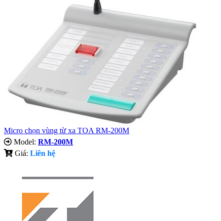
Micro chọn vùng từ xa TOA RM-200M
Model:
RM-200M
Giá:
Liên hệ