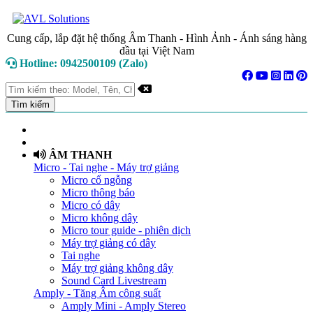
Cung cấp, lắp đặt hệ thống Âm Thanh - Hình Ảnh - Ánh sáng hàng
đầu tại Việt Nam
Hotline: 0942500109 (Zalo)
TRANG CHỦ
GIỚI THIỆU
ÂM THANH
Micro - Tai nghe - Máy trợ giảng
Micro cổ ngỗng
Micro thông báo
Micro có dây
Micro không dây
Micro tour guide - phiên dịch
Máy trợ giảng có dây
Tai nghe
Máy trợ giảng không dây
Sound Card Livestream
Amply - Tăng Âm công suất
Amply Mini - Amply Stereo