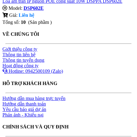
Loa âm trần IP nguồn POE công suất 10W DSPPA DSP602E
Model:
DSP602E
Giá:
Liên hệ
Tổng số:
10
(Sản phầm )
VỀ CHÚNG TÔI
Giới thiệu công ty
Thông tin liên hệ
Thông tin tuyển dụng
Hoạt động công ty
Hotline: 0942500109 (Zalo)
HỖ TRỢ KHÁCH HÀNG
Hướng dẫn mua hàng trực tuyến
Hướng dẫn thanh toán
Yêu cầu báo giá dự án
Phán ánh - Khiếu nại
CHÍNH SÁCH VÀ QUY ĐỊNH