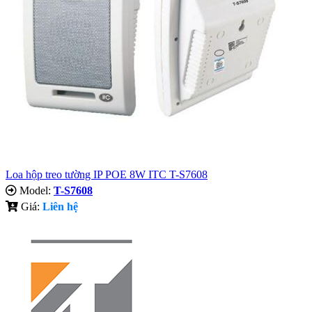
Loa hộp treo tường IP POE 8W ITC T-S7608
Model:
T-S7608
Giá:
Liên hệ