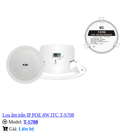
Loa âm trần IP POE 8W ITC T-S708
Model:
T-S708
Giá:
Liên hệ