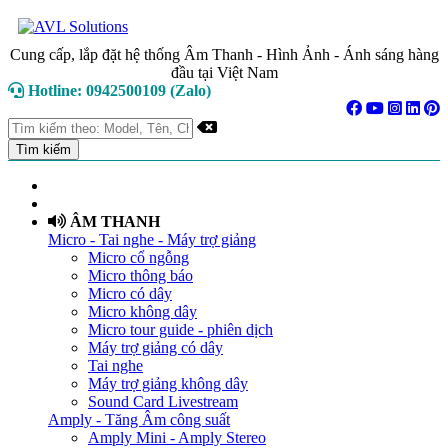
Cung cấp, lắp đặt hệ thống Âm Thanh - Hình Ảnh - Ánh sáng hàng
đầu tại Việt Nam
Hotline: 0942500109 (Zalo)
TRANG CHỦ
GIỚI THIỆU
ÂM THANH
Micro - Tai nghe - Máy trợ giảng
Micro cổ ngỗng
Micro thông báo
Micro có dây
Micro không dây
Micro tour guide - phiên dịch
Máy trợ giảng có dây
Tai nghe
Máy trợ giảng không dây
Sound Card Livestream
Amply - Tăng Âm công suất
Amply Mini - Amply Stereo