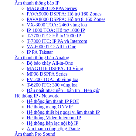
Âm thanh thông báo IP
MAG6000 DSPPA Series
PAVA9000 DSPPA: Hỗ trợ 160 Zones
PAVA8000 DSPPA: Hỗ trợ 8-160 Zones
VX-3000 TOA: 2460 vùng loa
IP-1000 TOA: Hỗ trợ 1000 IP
T-7700 ITC: Hỗ trợ 1000 IP
T-7800 ITC: IP PA và Intercom
VA-6000 ITC: All in One
IP PA Takstar
Âm thanh thông báo Analog
Bộ báo cháy All-in-One
MAG1116 DSPPA: 10 Vùng
MP98 DSPPA Series
FV-200 TOA: 50 vùng loa
T-6200 ITC: 300 vùng loa
Đầu phát nhạc nền - bản tin - Hẹn giờ
Hệ thống IP - Network
Hệ thống âm thanh IP POE
Hệ thống mạng ONVIF
Hệ thống thiết bị ngoại vi âm thanh IP
Hệ thống Video Intercom IP
Hệ thống liên lạc nội bộ IP
Âm thanh công cộng Dante
Âm thanh Pro Sound