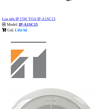
Loa nén IP 15W TOA IP-A1SC15
Model:
IP-A1SC15
Giá:
Liên hệ