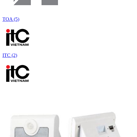
TOA (5)
ITC (2)