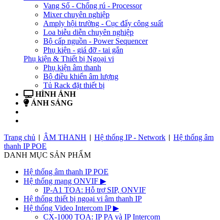
Vang Số - Chống rú - Processor
Mixer chuyên nghiệp
Amply hội trường - Cục đẩy công suất
Loa biễu diễn chuyên nghiệp
Bộ cấp nguồn - Power Sequencer
Phụ kiện - giá đỡ - tai gắn
Phụ kiện & Thiết bị Ngoại vi
Phụ kiện âm thanh
Bộ điều khiển âm lượng
Tủ Rack đặt thiết bị
HÌNH ẢNH
ÁNH SÁNG
BẢN TIN
LIÊN HỆ
Trang chủ
ÂM THANH
Hệ thống IP - Network
Hệ thống âm
|
|
|
thanh IP POE
DANH MỤC SẢN PHẨM
Hệ thống âm thanh IP POE
Hệ thống mạng ONVIF
▶
IP-A1 TOA: Hỗ trợ SIP, ONVIF
Hệ thống thiết bị ngoại vi âm thanh IP
Hệ thống Video Intercom IP
▶
CX-1000 TOA: IP PA và IP Intercom