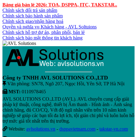
Bảng giá bán lẻ 2026: TOA, DSPPA, ITC, TAKSTAR..
Chính sách đổi trả sản phẩm
Chính sách bảo hành sản phẩm
Chính sách giao/nhận hàng hoá
Quyền và nghĩa vụ Khách hàng - AVL Soltuions
Chính sách hỗ trợ dự án, phân phối, bán lẻ
Chính sách bảo mật thông tin khách hàng
Công ty TNHH AVL SOLUTIONS CO.,LTD
Văn phòng: SN78, Ngõ 207, Ngọc Hồi, Yên Sở, TP Hà Nội
MST:
0110978465
AVL SOLUTIONS CO.,LTD (AVL). AVL chuyên cung cấp giải
pháp kỹ thuật, công nghệ, thiết bị Âm thanh - Hình ảnh - Ánh sáng
chính hãng, đủ CO/CQ, Với độ ngũ nhân viên trên 10 năm kinh
nghiệp sẽ giúp các bạn tối đa lợi ích, tội giản chi phí và luôn luôn hỗ
trợ mức giá tốt nhất trên thị trường.
Website:
avlsolutions.vn
-
dsppavietnam.com
-
takstar-vn.com