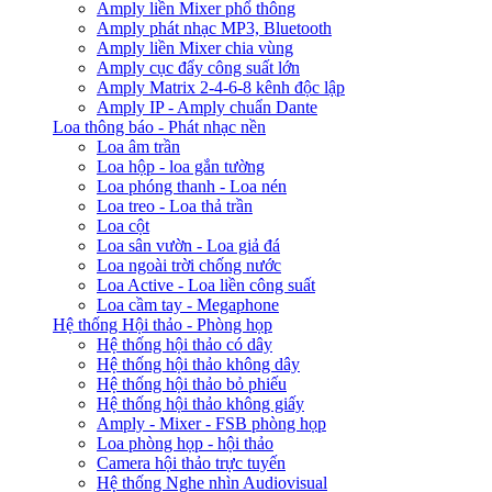
Amply liền Mixer phổ thông
Amply phát nhạc MP3, Bluetooth
Amply liền Mixer chia vùng
Amply cục đẩy công suất lớn
Amply Matrix 2-4-6-8 kênh độc lập
Amply IP - Amply chuẩn Dante
Loa thông báo - Phát nhạc nền
Loa âm trần
Loa hộp - loa gắn tường
Loa phóng thanh - Loa nén
Loa treo - Loa thả trần
Loa cột
Loa sân vườn - Loa giả đá
Loa ngoài trời chống nước
Loa Active - Loa liền công suất
Loa cầm tay - Megaphone
Hệ thống Hội thảo - Phòng họp
Hệ thống hội thảo có dây
Hệ thống hội thảo không dây
Hệ thống hội thảo bỏ phiếu
Hệ thống hội thảo không giấy
Amply - Mixer - FSB phòng họp
Loa phòng họp - hội thảo
Camera hội thảo trực tuyến
Hệ thống Nghe nhìn Audiovisual