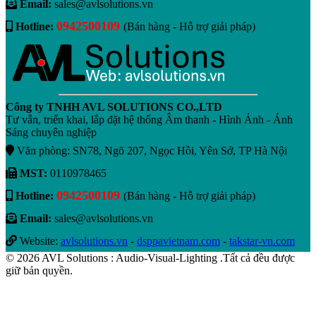
Email:
sales@avlsolutions.vn
0942500109
Hotline:
(Bán hàng - Hỗ trợ giải pháp)
Công ty TNHH AVL SOLUTIONS CO.,LTD
Tư vẫn, triển khai, lắp đặt hệ thống Âm thanh - Hình Ảnh - Ánh
Sáng chuyên nghiệp
Văn phòng: SN78, Ngõ 207, Ngọc Hồi, Yên Sở, TP Hà Nội
MST:
0110978465
0942500109
Hotline:
(Bán hàng - Hỗ trợ giải pháp)
Email:
sales@avlsolutions.vn
Website:
avlsolutions.vn
-
dsppavietnam.com
-
takstar-vn.com
© 2026 AVL Solutions : Audio-Visual-Lighting .Tất cả đều được
giữ bản quyền.