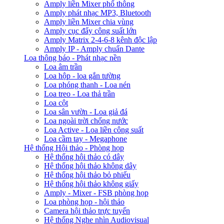
Amply liền Mixer phổ thông
Amply phát nhạc MP3, Bluetooth
Amply liền Mixer chia vùng
Amply cục đẩy công suất lớn
Amply Matrix 2-4-6-8 kênh độc lập
Amply IP - Amply chuẩn Dante
Loa thông báo - Phát nhạc nền
Loa âm trần
Loa hộp - loa gắn tường
Loa phóng thanh - Loa nén
Loa treo - Loa thả trần
Loa cột
Loa sân vườn - Loa giả đá
Loa ngoài trời chống nước
Loa Active - Loa liền công suất
Loa cầm tay - Megaphone
Hệ thống Hội thảo - Phòng họp
Hệ thống hội thảo có dây
Hệ thống hội thảo không dây
Hệ thống hội thảo bỏ phiếu
Hệ thống hội thảo không giấy
Amply - Mixer - FSB phòng họp
Loa phòng họp - hội thảo
Camera hội thảo trực tuyến
Hệ thống Nghe nhìn Audiovisual