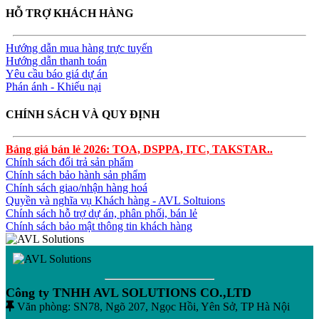
HỖ TRỢ KHÁCH HÀNG
Hướng dẫn mua hàng trực tuyến
Hướng dẫn thanh toán
Yêu cầu báo giá dự án
Phán ánh - Khiếu nại
CHÍNH SÁCH VÀ QUY ĐỊNH
Bảng giá bán lẻ 2026: TOA, DSPPA, ITC, TAKSTAR..
Chính sách đổi trả sản phẩm
Chính sách bảo hành sản phẩm
Chính sách giao/nhận hàng hoá
Quyền và nghĩa vụ Khách hàng - AVL Soltuions
Chính sách hỗ trợ dự án, phân phối, bán lẻ
Chính sách bảo mật thông tin khách hàng
Công ty TNHH AVL SOLUTIONS CO.,LTD
Văn phòng: SN78, Ngõ 207, Ngọc Hồi, Yên Sở, TP Hà Nội