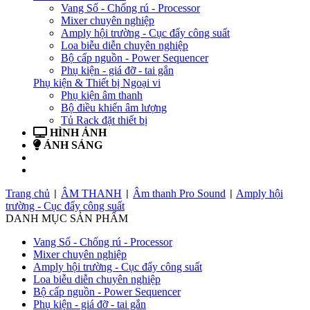
Vang Số - Chống rú - Processor
Mixer chuyên nghiệp
Amply hội trường - Cục đẩy công suất
Loa biễu diễn chuyên nghiệp
Bộ cấp nguồn - Power Sequencer
Phụ kiện - giá đỡ - tai gắn
Phụ kiện & Thiết bị Ngoại vi
Phụ kiện âm thanh
Bộ điều khiển âm lượng
Tủ Rack đặt thiết bị
HÌNH ẢNH
ÁNH SÁNG
BẢN TIN
LIÊN HỆ
Trang chủ
ÂM THANH
Âm thanh Pro Sound
Amply hội
|
|
|
trường - Cục đẩy công suất
DANH MỤC SẢN PHẨM
Vang Số - Chống rú - Processor
Mixer chuyên nghiệp
Amply hội trường - Cục đẩy công suất
Loa biễu diễn chuyên nghiệp
Bộ cấp nguồn - Power Sequencer
Phụ kiện - giá đỡ - tai gắn