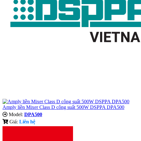
Amply liền Mixer Class D công suất 500W DSPPA DPA500
Model:
DPA500
Giá:
Liên hệ