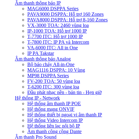
Âm thanh thông báo IP
MAG6000 DSPPA Series
PAVA9000 DSPPA: Hỗ trợ 160 Zones
PAVA8000 DSPPA: Hỗ trợ 8-160 Zones
VX-3000 TOA: 2460 vùng loa
IP-1000 TOA: Hỗ trợ 1000 IP
T-7700 ITC: Hỗ trợ 1000 IP
T-7800 ITC: IP PA và Intercom
VA-6000 ITC: All in One
IP PA Takstar
Âm thanh thông báo Analog
Bộ báo cháy All-in-One
MAG1116 DSPPA: 10 Vùng
MP98 DSPPA Series
FV-200 TOA: 50 vùng loa
T-6200 ITC: 300 vùng loa
Đầu phát nhạc nền - bản tin - Hẹn giờ
Hệ thống IP - Network
Hệ thống âm thanh IP POE
Hệ thống mạng ONVIF
Hệ thống thiết bị ngoại vi âm thanh IP
Hệ thống Video Intercom IP
Hệ thống liên lạc nội bộ IP
Âm thanh công cộng Dante
Âm thanh Pro Sound