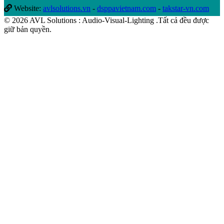
Website:
avlsolutions.vn
-
dsppavietnam.com
-
takstar-vn.com
© 2026 AVL Solutions : Audio-Visual-Lighting .Tất cả đều được
giữ bản quyền.