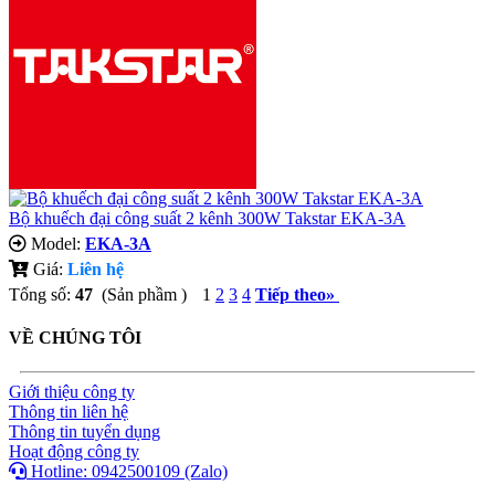
Bộ khuếch đại công suất 2 kênh 300W Takstar EKA-3A
Model:
EKA-3A
Giá:
Liên hệ
Tổng số:
47
(Sản phầm )
1
2
3
4
Tiếp theo
»
VỀ CHÚNG TÔI
Giới thiệu công ty
Thông tin liên hệ
Thông tin tuyển dụng
Hoạt động công ty
Hotline: 0942500109 (Zalo)