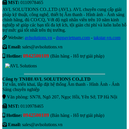
MST:
0110978465
AVL SOLUTIONS CO.,LTD (AVL). AVL chuyên cung cấp giải
pháp kỹ thuật, công nghệ, thiết bị Âm thanh - Hình ảnh - Ánh sáng
chính hãng, đủ CO/CQ, Với độ ngũ nhân viên trên 10 năm kinh
nghiệp sẽ giúp các bạn tối đa lợi ích, tội giản chi phí và luôn luôn hỗ
trợ mức giá tốt nhất trên thị trường.
Website:
avlsolutions.vn
-
dsppavietnam.com
-
takstar-vn.com
Email:
sales@avlsolutions.vn
0942500109
Hotline:
(Bán hàng - Hỗ trợ giải pháp)
Công ty TNHH AVL SOLUTIONS CO.,LTD
Tư vẫn, triển khai, lắp đặt hệ thống Âm thanh - Hình Ảnh - Ánh
Sáng chuyên nghiệp
Văn phòng: SN78, Ngõ 207, Ngọc Hồi, Yên Sở, TP Hà Nội
MST:
0110978465
0942500109
Hotline:
(Bán hàng - Hỗ trợ giải pháp)
Email:
sales@avlsolutions.vn