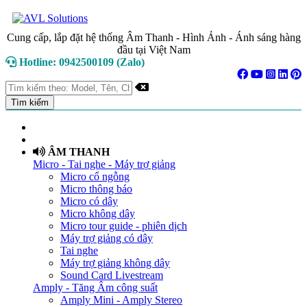
Cung cấp, lắp đặt hệ thống Âm Thanh - Hình Ảnh - Ánh sáng hàng
đầu tại Việt Nam
Hotline: 0942500109 (Zalo)
TRANG CHỦ
GIỚI THIỆU
ÂM THANH
Micro - Tai nghe - Máy trợ giảng
Micro cổ ngỗng
Micro thông báo
Micro có dây
Micro không dây
Micro tour guide - phiên dịch
Máy trợ giảng có dây
Tai nghe
Máy trợ giảng không dây
Sound Card Livestream
Amply - Tăng Âm công suất
Amply Mini - Amply Stereo