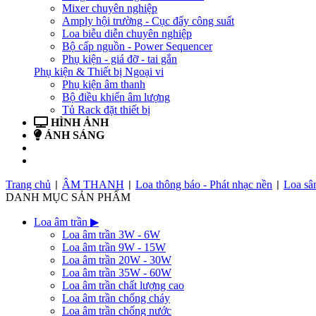
Mixer chuyên nghiệp
Amply hội trường - Cục đẩy công suất
Loa biễu diễn chuyên nghiệp
Bộ cấp nguồn - Power Sequencer
Phụ kiện - giá đỡ - tai gắn
Phụ kiện & Thiết bị Ngoại vi
Phụ kiện âm thanh
Bộ điều khiển âm lượng
Tủ Rack đặt thiết bị
HÌNH ẢNH
ÁNH SÁNG
BẢN TIN
LIÊN HỆ
Trang chủ
ÂM THANH
Loa thông báo - Phát nhạc nền
Loa sâ
|
|
|
DANH MỤC SẢN PHẨM
Loa âm trần
▶
Loa âm trần 3W - 6W
Loa âm trần 9W - 15W
Loa âm trần 20W - 30W
Loa âm trần 35W - 60W
Loa âm trần chất lượng cao
Loa âm trần chống cháy
Loa âm trần chống nước