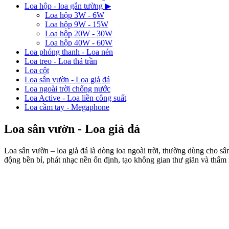
Loa hộp - loa gắn tường
▶
Loa hộp 3W - 6W
Loa hộp 9W - 15W
Loa hộp 20W - 30W
Loa hộp 40W - 60W
Loa phóng thanh - Loa nén
Loa treo - Loa thả trần
Loa cột
Loa sân vườn - Loa giả đá
Loa ngoài trời chống nước
Loa Active - Loa liền công suất
Loa cầm tay - Megaphone
Loa sân vườn - Loa giả đá
Loa sân vườn – loa giả đá là dòng loa ngoài trời, thường dùng cho s
động bền bỉ, phát nhạc nền ổn định, tạo không gian thư giãn và thẩm