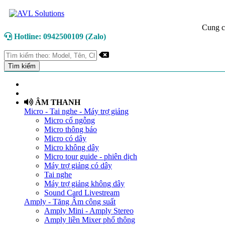
Cung c
Hotline: 0942500109 (Zalo)
TRANG CHỦ
GIỚI THIỆU
ÂM THANH
Micro - Tai nghe - Máy trợ giảng
Micro cổ ngỗng
Micro thông báo
Micro có dây
Micro không dây
Micro tour guide - phiên dịch
Máy trợ giảng có dây
Tai nghe
Máy trợ giảng không dây
Sound Card Livestream
Amply - Tăng Âm công suất
Amply Mini - Amply Stereo
Amply liền Mixer phổ thông