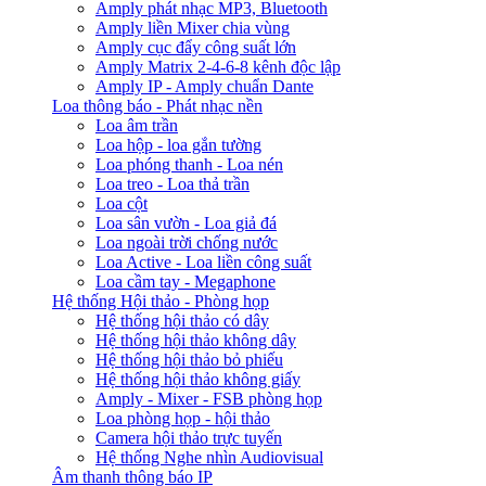
Amply phát nhạc MP3, Bluetooth
Amply liền Mixer chia vùng
Amply cục đẩy công suất lớn
Amply Matrix 2-4-6-8 kênh độc lập
Amply IP - Amply chuẩn Dante
Loa thông báo - Phát nhạc nền
Loa âm trần
Loa hộp - loa gắn tường
Loa phóng thanh - Loa nén
Loa treo - Loa thả trần
Loa cột
Loa sân vườn - Loa giả đá
Loa ngoài trời chống nước
Loa Active - Loa liền công suất
Loa cầm tay - Megaphone
Hệ thống Hội thảo - Phòng họp
Hệ thống hội thảo có dây
Hệ thống hội thảo không dây
Hệ thống hội thảo bỏ phiếu
Hệ thống hội thảo không giấy
Amply - Mixer - FSB phòng họp
Loa phòng họp - hội thảo
Camera hội thảo trực tuyến
Hệ thống Nghe nhìn Audiovisual
Âm thanh thông báo IP