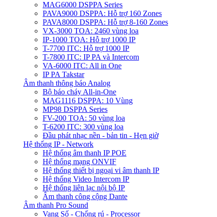
MAG6000 DSPPA Series
PAVA9000 DSPPA: Hỗ trợ 160 Zones
PAVA8000 DSPPA: Hỗ trợ 8-160 Zones
VX-3000 TOA: 2460 vùng loa
IP-1000 TOA: Hỗ trợ 1000 IP
T-7700 ITC: Hỗ trợ 1000 IP
T-7800 ITC: IP PA và Intercom
VA-6000 ITC: All in One
IP PA Takstar
Âm thanh thông báo Analog
Bộ báo cháy All-in-One
MAG1116 DSPPA: 10 Vùng
MP98 DSPPA Series
FV-200 TOA: 50 vùng loa
T-6200 ITC: 300 vùng loa
Đầu phát nhạc nền - bản tin - Hẹn giờ
Hệ thống IP - Network
Hệ thống âm thanh IP POE
Hệ thống mạng ONVIF
Hệ thống thiết bị ngoại vi âm thanh IP
Hệ thống Video Intercom IP
Hệ thống liên lạc nội bộ IP
Âm thanh công cộng Dante
Âm thanh Pro Sound
Vang Số - Chống rú - Processor