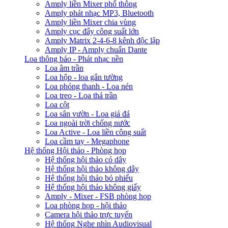
Amply liền Mixer phổ thông
Amply phát nhạc MP3, Bluetooth
Amply liền Mixer chia vùng
Amply cục đẩy công suất lớn
Amply Matrix 2-4-6-8 kênh độc lập
Amply IP - Amply chuẩn Dante
Loa thông báo - Phát nhạc nền
Loa âm trần
Loa hộp - loa gắn tường
Loa phóng thanh - Loa nén
Loa treo - Loa thả trần
Loa cột
Loa sân vườn - Loa giả đá
Loa ngoài trời chống nước
Loa Active - Loa liền công suất
Loa cầm tay - Megaphone
Hệ thống Hội thảo - Phòng họp
Hệ thống hội thảo có dây
Hệ thống hội thảo không dây
Hệ thống hội thảo bỏ phiếu
Hệ thống hội thảo không giấy
Amply - Mixer - FSB phòng họp
Loa phòng họp - hội thảo
Camera hội thảo trực tuyến
Hệ thống Nghe nhìn Audiovisual