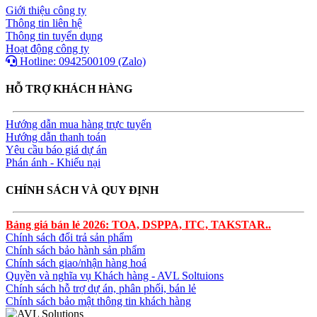
Giới thiệu công ty
Thông tin liên hệ
Thông tin tuyển dụng
Hoạt động công ty
Hotline: 0942500109 (Zalo)
HỖ TRỢ KHÁCH HÀNG
Hướng dẫn mua hàng trực tuyến
Hướng dẫn thanh toán
Yêu cầu báo giá dự án
Phán ánh - Khiếu nại
CHÍNH SÁCH VÀ QUY ĐỊNH
Bảng giá bán lẻ 2026: TOA, DSPPA, ITC, TAKSTAR..
Chính sách đổi trả sản phẩm
Chính sách bảo hành sản phẩm
Chính sách giao/nhận hàng hoá
Quyền và nghĩa vụ Khách hàng - AVL Soltuions
Chính sách hỗ trợ dự án, phân phối, bán lẻ
Chính sách bảo mật thông tin khách hàng