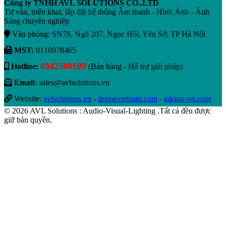
Công ty TNHH AVL SOLUTIONS CO.,LTD
Tư vẫn, triển khai, lắp đặt hệ thống Âm thanh - Hình Ảnh - Ánh
Sáng chuyên nghiệp
Văn phòng: SN78, Ngõ 207, Ngọc Hồi, Yên Sở, TP Hà Nội
MST:
0110978465
0942500109
Hotline:
(Bán hàng - Hỗ trợ giải pháp)
Email:
sales@avlsolutions.vn
Website:
avlsolutions.vn
-
dsppavietnam.com
-
takstar-vn.com
© 2026 AVL Solutions : Audio-Visual-Lighting .Tất cả đều được
giữ bản quyền.