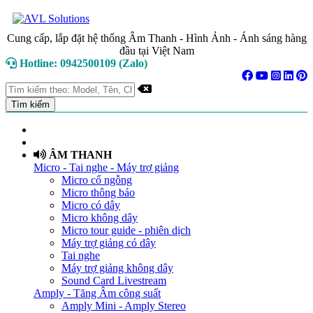
Cung cấp, lắp đặt hệ thống Âm Thanh - Hình Ảnh - Ánh sáng hàng
đầu tại Việt Nam
Hotline: 0942500109 (Zalo)
TRANG CHỦ
GIỚI THIỆU
ÂM THANH
Micro - Tai nghe - Máy trợ giảng
Micro cổ ngỗng
Micro thông báo
Micro có dây
Micro không dây
Micro tour guide - phiên dịch
Máy trợ giảng có dây
Tai nghe
Máy trợ giảng không dây
Sound Card Livestream
Amply - Tăng Âm công suất
Amply Mini - Amply Stereo