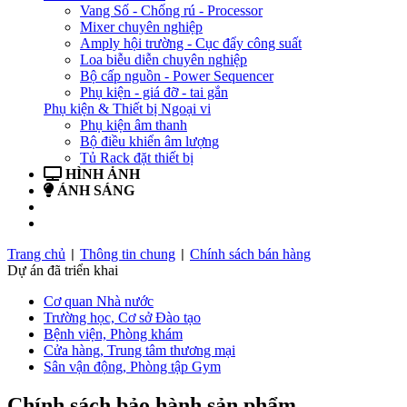
Vang Số - Chống rú - Processor
Mixer chuyên nghiệp
Amply hội trường - Cục đẩy công suất
Loa biễu diễn chuyên nghiệp
Bộ cấp nguồn - Power Sequencer
Phụ kiện - giá đỡ - tai gắn
Phụ kiện & Thiết bị Ngoại vi
Phụ kiện âm thanh
Bộ điều khiển âm lượng
Tủ Rack đặt thiết bị
HÌNH ẢNH
ÁNH SÁNG
BẢN TIN
LIÊN HỆ
Trang chủ
Thông tin chung
Chính sách bán hàng
|
|
Dự án đã triển khai
Cơ quan Nhà nước
Trường học, Cơ sở Đào tạo
Bệnh viện, Phòng khám
Cửa hàng, Trung tâm thương mại
Sân vận động, Phòng tập Gym
Chính sách bảo hành sản phẩm