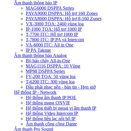
Âm thanh thông báo IP
MAG6000 DSPPA Series
PAVA9000 DSPPA: Hỗ trợ 160 Zones
PAVA8000 DSPPA: Hỗ trợ 8-160 Zones
VX-3000 TOA: 2460 vùng loa
IP-1000 TOA: Hỗ trợ 1000 IP
T-7700 ITC: Hỗ trợ 1000 IP
T-7800 ITC: IP PA và Intercom
VA-6000 ITC: All in One
IP PA Takstar
Âm thanh thông báo Analog
Bộ báo cháy All-in-One
MAG1116 DSPPA: 10 Vùng
MP98 DSPPA Series
FV-200 TOA: 50 vùng loa
T-6200 ITC: 300 vùng loa
Đầu phát nhạc nền - bản tin - Hẹn giờ
Hệ thống IP - Network
Hệ thống âm thanh IP POE
Hệ thống mạng ONVIF
Hệ thống thiết bị ngoại vi âm thanh IP
Hệ thống Video Intercom IP
Hệ thống liên lạc nội bộ IP
Âm thanh công cộng Dante
Âm thanh Pro Sound