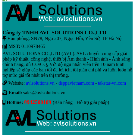
Công ty TNHH AVL SOLUTIONS CO.,LTD
Văn phòng: SN78, Ngõ 207, Ngọc Hồi, Yên Sở, TP Hà Nội
MST:
0110978465
AVL SOLUTIONS CO.,LTD (AVL). AVL chuyên cung cấp giải
pháp kỹ thuật, công nghệ, thiết bị Âm thanh - Hình ảnh - Ánh sáng
chính hãng, đủ CO/CQ, Với độ ngũ nhân viên trên 10 năm kinh
nghiệp sẽ giúp các bạn tối đa lợi ích, tội giản chi phí và luôn luôn hỗ
trợ mức giá tốt nhất trên thị trường.
Website:
avlsolutions.vn
-
dsppavietnam.com
-
takstar-vn.com
Email:
sales@avlsolutions.vn
0942500109
Hotline:
(Bán hàng - Hỗ trợ giải pháp)