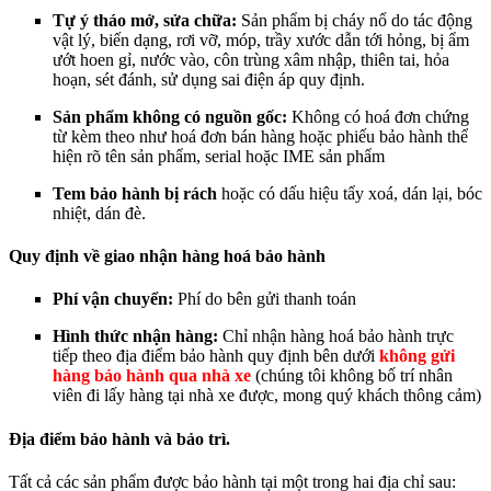
Tự ý tháo mở, sửa chữa:
Sản phẩm bị cháy nổ do tác động
vật lý, biến dạng, rơi vỡ, móp, trầy xước dẫn tới hỏng, bị ẩm
ướt hoen gỉ, nước vào, côn trùng xâm nhập, thiên tai, hỏa
hoạn, sét đánh, sử dụng sai điện áp quy định.
Sản phẩm không có nguồn gốc:
Không có hoá đơn chứng
từ kèm theo như hoá đơn bán hàng hoặc phiếu bảo hành thể
hiện rõ tên sản phẩm, serial hoặc IME sản phẩm
Tem bảo hành bị rách
hoặc có dấu hiệu tẩy xoá, dán lại, bóc
nhiệt, dán đè.
Quy định về giao nhận hàng hoá bảo hành
Phí vận chuyển:
Phí do bên gửi thanh toán
Hình thức nhận hàng:
Chỉ nhận hàng hoá bảo hành trực
tiếp theo địa điểm bảo hành quy định bên dưới
không gửi
hàng bảo hành qua nhà
x
e
(chúng tôi không bố trí nhân
viên đi lấy hàng tại nhà xe được, mong quý khách thông cảm)
Địa điểm bảo hành và bảo trì.
Tất cả các sản phẩm được bảo hành tại một trong hai địa chỉ sau: