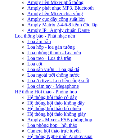
Amply liền Mixer phổ thông
Amply phát nhạc MP3, Bluetooth
Amply liền Mixer chia vùng
Amply cục đẩy công suất lớn
Amply Matrix 2-4-6-8 kênh độc lập
Amply IP - Amply chuẩn Dante
Loa thông báo - Phát nhạc nền
Loa âm trần
Loa hộp - loa gắn tường
Loa phóng thanh - Loa nén
Loa treo - Loa thả trần
Loa cột
Loa sân vườn - Loa giả đá
Loa ngoài trời chống nước
Loa Active - Loa liền công suất
Loa cầm tay - Megaphone
Hệ thống Hội thảo - Phòng họp
Hệ thống hội thảo có dây
Hệ thống hội thảo không dây
Hệ thống hội thảo bỏ phiếu
Hệ thống hội thảo không giấy
Amply - Mixer - FSB phòng họp
Loa phòng họp - hội thảo
Camera hội thảo trực tuyến
Hệ thống Nghe nhìn Audiovisual