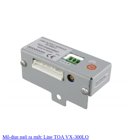
Mô-đun ngõ ra mức Line TOA VX-300LO