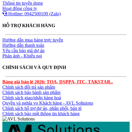
Thông tin tuyển dụng
Hoạt động công ty
Hotline: 0942500109 (Zalo)
HỖ TRỢ KHÁCH HÀNG
Hướng dẫn mua hàng trực tuyến
Hướng dẫn thanh toán
Yêu cầu báo giá dự án
Phán ánh - Khiếu nại
CHÍNH SÁCH VÀ QUY ĐỊNH
Bảng giá bán lẻ 2026: TOA, DSPPA, ITC, TAKSTAR..
Chính sách đổi trả sản phẩm
Chính sách bảo hành sản phẩm
Chính sách giao/nhận hàng hoá
Quyền và nghĩa vụ Khách hàng - AVL Soltuions
Chính sách hỗ trợ dự án, phân phối, bán lẻ
Chính sách bảo mật thông tin khách hàng