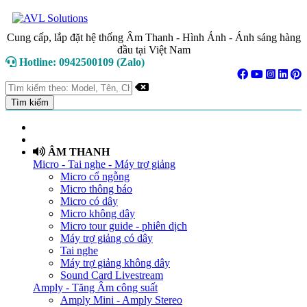
Cung cấp, lắp đặt hệ thống Âm Thanh - Hình Ảnh - Ánh sáng hàng
đầu tại Việt Nam
Hotline: 0942500109 (Zalo)
TRANG CHỦ
GIỚI THIỆU
ÂM THANH
Micro - Tai nghe - Máy trợ giảng
Micro cổ ngỗng
Micro thông báo
Micro có dây
Micro không dây
Micro tour guide - phiên dịch
Máy trợ giảng có dây
Tai nghe
Máy trợ giảng không dây
Sound Card Livestream
Amply - Tăng Âm công suất
Amply Mini - Amply Stereo