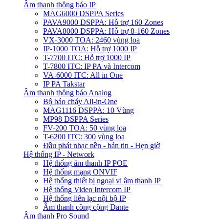
Âm thanh thông báo IP
MAG6000 DSPPA Series
PAVA9000 DSPPA: Hỗ trợ 160 Zones
PAVA8000 DSPPA: Hỗ trợ 8-160 Zones
VX-3000 TOA: 2460 vùng loa
IP-1000 TOA: Hỗ trợ 1000 IP
T-7700 ITC: Hỗ trợ 1000 IP
T-7800 ITC: IP PA và Intercom
VA-6000 ITC: All in One
IP PA Takstar
Âm thanh thông báo Analog
Bộ báo cháy All-in-One
MAG1116 DSPPA: 10 Vùng
MP98 DSPPA Series
FV-200 TOA: 50 vùng loa
T-6200 ITC: 300 vùng loa
Đầu phát nhạc nền - bản tin - Hẹn giờ
Hệ thống IP - Network
Hệ thống âm thanh IP POE
Hệ thống mạng ONVIF
Hệ thống thiết bị ngoại vi âm thanh IP
Hệ thống Video Intercom IP
Hệ thống liên lạc nội bộ IP
Âm thanh công cộng Dante
Âm thanh Pro Sound