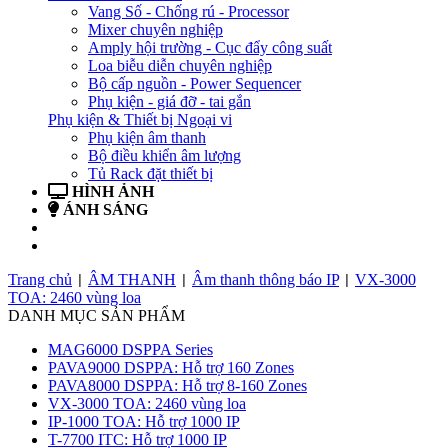
Vang Số - Chống rú - Processor
Mixer chuyên nghiệp
Amply hội trường - Cục đẩy công suất
Loa biễu diễn chuyên nghiệp
Bộ cấp nguồn - Power Sequencer
Phụ kiện - giá đỡ - tai gắn
Phụ kiện & Thiết bị Ngoại vi
Phụ kiện âm thanh
Bộ điều khiển âm lượng
Tủ Rack đặt thiết bị
HÌNH ẢNH
ÁNH SÁNG
BẢN TIN
LIÊN HỆ
Trang chủ
ÂM THANH
Âm thanh thông báo IP
VX-3000
|
|
|
TOA: 2460 vùng loa
DANH MỤC SẢN PHẨM
MAG6000 DSPPA Series
PAVA9000 DSPPA: Hỗ trợ 160 Zones
PAVA8000 DSPPA: Hỗ trợ 8-160 Zones
VX-3000 TOA: 2460 vùng loa
IP-1000 TOA: Hỗ trợ 1000 IP
T-7700 ITC: Hỗ trợ 1000 IP