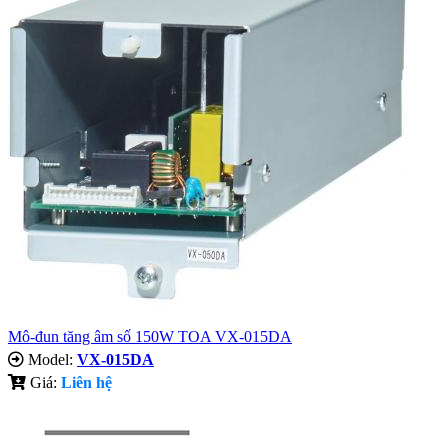
Mô-đun tăng âm số 150W TOA VX-015DA
Model:
VX-015DA
Giá:
Liên hệ