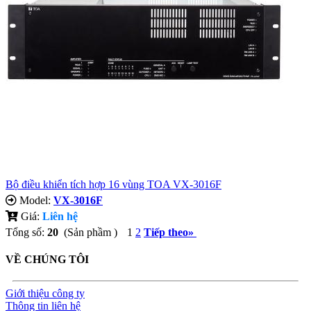
Bộ điều khiển tích hợp 16 vùng TOA VX-3016F
Model:
VX-3016F
Giá:
Liên hệ
Tổng số:
20
(Sản phầm )
1
2
Tiếp theo
»
VỀ CHÚNG TÔI
Giới thiệu công ty
Thông tin liên hệ