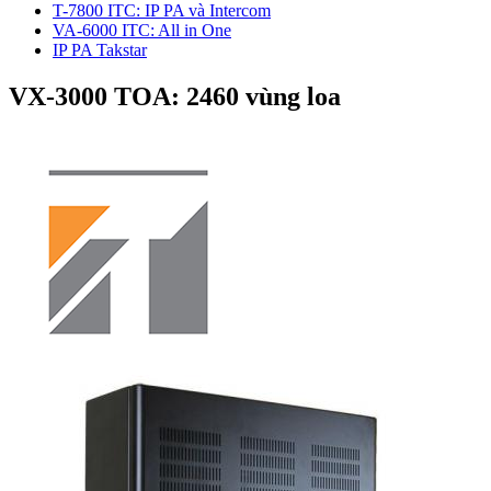
T-7800 ITC: IP PA và Intercom
VA-6000 ITC: All in One
IP PA Takstar
VX-3000 TOA: 2460 vùng loa