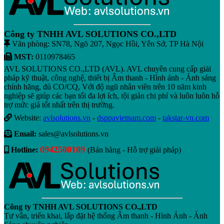
Công ty TNHH AVL SOLUTIONS CO.,LTD
Văn phòng: SN78, Ngõ 207, Ngọc Hồi, Yên Sở, TP Hà Nội
MST:
0110978465
AVL SOLUTIONS CO.,LTD (AVL). AVL chuyên cung cấp giải
pháp kỹ thuật, công nghệ, thiết bị Âm thanh - Hình ảnh - Ánh sáng
chính hãng, đủ CO/CQ, Với độ ngũ nhân viên trên 10 năm kinh
nghiệp sẽ giúp các bạn tối đa lợi ích, tội giản chi phí và luôn luôn hỗ
trợ mức giá tốt nhất trên thị trường.
Website:
avlsolutions.vn
-
dsppavietnam.com
-
takstar-vn.com
Email:
sales@avlsolutions.vn
0942500109
Hotline:
(Bán hàng - Hỗ trợ giải pháp)
Công ty TNHH AVL SOLUTIONS CO.,LTD
Tư vẫn, triển khai, lắp đặt hệ thống Âm thanh - Hình Ảnh - Ánh