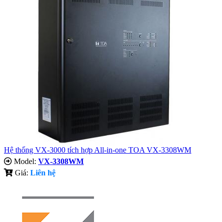
Hệ thống VX-3000 tích hợp All-in-one TOA VX-3308WM
Model:
VX-3308WM
Giá:
Liên hệ