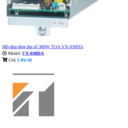
Mô-đun tăng âm số 300W TOA VX-030DA
Model:
VX-030DA
Giá:
Liên hệ