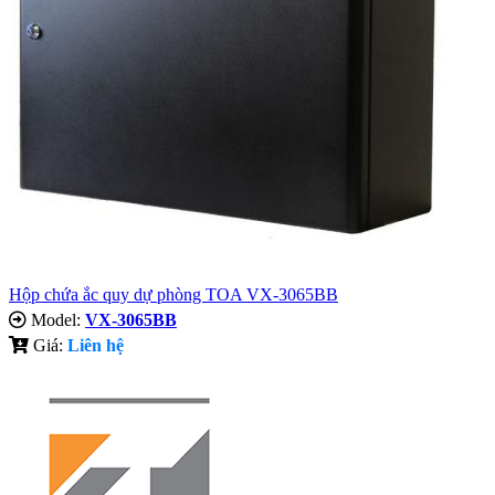
Hộp chứa ắc quy dự phòng TOA VX-3065BB
Model:
VX-3065BB
Giá:
Liên hệ