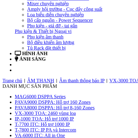
Mixer chuyên nghiệp
Amply hội trường - Cục đẩy công suất
Loa biễu diễn chuyên nghiệp
Bộ cấp nguồn - Power Sequencer
Phụ kiện - giá đỡ - tai gắn
Phụ kiện & Thiết bị Ngoại vi
Phụ kiện âm thanh
Bộ điều khiển âm lượng
Tủ Rack đặt thiết bị
HÌNH ẢNH
ÁNH SÁNG
BẢN TIN
LIÊN HỆ
Trang chủ
ÂM THANH
Âm thanh thông báo IP
VX-3000 TOA:
|
|
|
DANH MỤC SẢN PHẨM
MAG6000 DSPPA Series
PAVA9000 DSPPA: Hỗ trợ 160 Zones
PAVA8000 DSPPA: Hỗ trợ 8-160 Zones
VX-3000 TOA: 2460 vùng loa
IP-1000 TOA: Hỗ trợ 1000 IP
T-7700 ITC: Hỗ trợ 1000 IP
T-7800 ITC: IP PA và Intercom
VA-6000 ITC: All in One