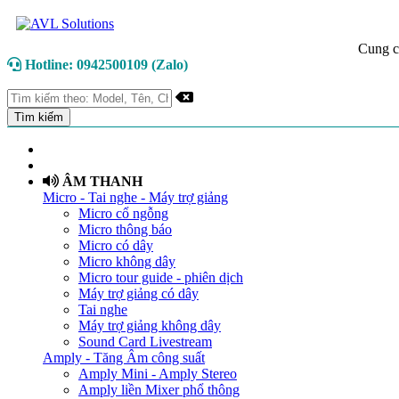
Cung c
Hotline: 0942500109 (Zalo)
TRANG CHỦ
GIỚI THIỆU
ÂM THANH
Micro - Tai nghe - Máy trợ giảng
Micro cổ ngỗng
Micro thông báo
Micro có dây
Micro không dây
Micro tour guide - phiên dịch
Máy trợ giảng có dây
Tai nghe
Máy trợ giảng không dây
Sound Card Livestream
Amply - Tăng Âm công suất
Amply Mini - Amply Stereo
Amply liền Mixer phổ thông