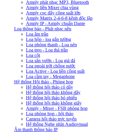
Amply phát nhạc MP3, Bluetooth
Amply liền Mixer chia vùng
Amply cục đẩy công suất lớn
Amply Matrix 2-4-6-8 kênh độc lập
Amply IP - Amply chuẩn Dante
Loa thông báo - Phát nhạc nền
Loa âm trần
Loa hộp - loa gắn tường
Loa phóng thanh - Loa nén
Loa treo - Loa thả trần
Loa cột
Loa sân vườn - Loa giả đá
Loa ngoài trời chống nước
Loa Active - Loa liền công suất
Loa cầm tay - Megaphone
Hệ thống Hội thảo - Phòng họp
Hệ thống hội thảo có dây
Hệ thống hội thảo không dây
Hệ thống hội thảo bỏ phiếu
Hệ thống hội thảo không giấy
Amply - Mixer - FSB phòng họp
Loa phòng họp - hội thảo
Camera hội thảo trực tuyến
Hệ thống Nghe nhìn Audiovisual
Âm thanh thông báo IP