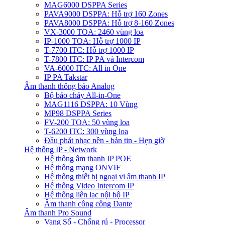
MAG6000 DSPPA Series
PAVA9000 DSPPA: Hỗ trợ 160 Zones
PAVA8000 DSPPA: Hỗ trợ 8-160 Zones
VX-3000 TOA: 2460 vùng loa
IP-1000 TOA: Hỗ trợ 1000 IP
T-7700 ITC: Hỗ trợ 1000 IP
T-7800 ITC: IP PA và Intercom
VA-6000 ITC: All in One
IP PA Takstar
Âm thanh thông báo Analog
Bộ báo cháy All-in-One
MAG1116 DSPPA: 10 Vùng
MP98 DSPPA Series
FV-200 TOA: 50 vùng loa
T-6200 ITC: 300 vùng loa
Đầu phát nhạc nền - bản tin - Hẹn giờ
Hệ thống IP - Network
Hệ thống âm thanh IP POE
Hệ thống mạng ONVIF
Hệ thống thiết bị ngoại vi âm thanh IP
Hệ thống Video Intercom IP
Hệ thống liên lạc nội bộ IP
Âm thanh công cộng Dante
Âm thanh Pro Sound
Vang Số - Chống rú - Processor