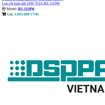
Loa cột toàn dải 10W TOA BS-1110W
Model:
BS-1110W
Giá:
3.693.000 VNĐ