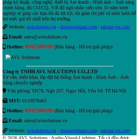
pháp kỹ thuật, công nghệ, thiết bị Âm thanh - Hình ảnh - Ánh sáng
chính hãng, đủ CO/CQ, Với độ ngũ nhân viên trên 10 năm kinh
nghiệp sẽ giúp các bạn tối đa lợi ích, tội giản chi phí và luôn luôn hỗ
trợ mức giá tốt nhất trên thị trường.
Website:
avlsolutions.vn
-
dsppavietnam.com
-
takstar-vn.com
Email:
sales@avlsolutions.vn
0942500109
Hotline:
(Bán hàng - Hỗ trợ giải pháp)
Công ty TNHH AVL SOLUTIONS CO.,LTD
Tư vẫn, triển khai, lắp đặt hệ thống Âm thanh - Hình Ảnh - Ánh
Sáng chuyên nghiệp
Văn phòng: SN78, Ngõ 207, Ngọc Hồi, Yên Sở, TP Hà Nội
MST:
0110978465
0942500109
Hotline:
(Bán hàng - Hỗ trợ giải pháp)
Email:
sales@avlsolutions.vn
Website:
avlsolutions.vn
-
dsppavietnam.com
-
takstar-vn.com
© 2026 AVL Solutions : Audio-Visual-Lighting .Tất cả đều được