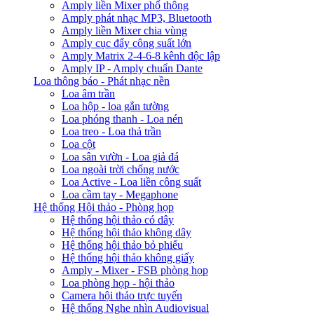
Amply liền Mixer phổ thông
Amply phát nhạc MP3, Bluetooth
Amply liền Mixer chia vùng
Amply cục đẩy công suất lớn
Amply Matrix 2-4-6-8 kênh độc lập
Amply IP - Amply chuẩn Dante
Loa thông báo - Phát nhạc nền
Loa âm trần
Loa hộp - loa gắn tường
Loa phóng thanh - Loa nén
Loa treo - Loa thả trần
Loa cột
Loa sân vườn - Loa giả đá
Loa ngoài trời chống nước
Loa Active - Loa liền công suất
Loa cầm tay - Megaphone
Hệ thống Hội thảo - Phòng họp
Hệ thống hội thảo có dây
Hệ thống hội thảo không dây
Hệ thống hội thảo bỏ phiếu
Hệ thống hội thảo không giấy
Amply - Mixer - FSB phòng họp
Loa phòng họp - hội thảo
Camera hội thảo trực tuyến
Hệ thống Nghe nhìn Audiovisual