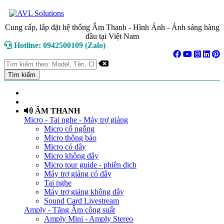
Cung cấp, lắp đặt hệ thống Âm Thanh - Hình Ảnh - Ánh sáng hàng
đầu tại Việt Nam
Hotline: 0942500109 (Zalo)
TRANG CHỦ
GIỚI THIỆU
ÂM THANH
Micro - Tai nghe - Máy trợ giảng
Micro cổ ngỗng
Micro thông báo
Micro có dây
Micro không dây
Micro tour guide - phiên dịch
Máy trợ giảng có dây
Tai nghe
Máy trợ giảng không dây
Sound Card Livestream
Amply - Tăng Âm công suất
Amply Mini - Amply Stereo