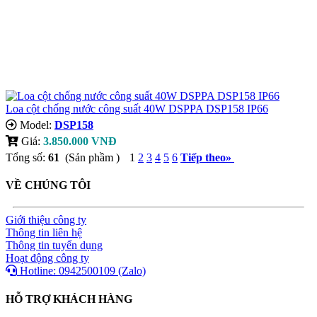
Loa cột chống nước công suất 40W DSPPA DSP158 IP66
Model:
DSP158
Giá:
3.850.000 VNĐ
Tổng số:
61
(Sản phầm )
1
2
3
4
5
6
Tiếp theo
»
VỀ CHÚNG TÔI
Giới thiệu công ty
Thông tin liên hệ
Thông tin tuyển dụng
Hoạt động công ty
Hotline: 0942500109 (Zalo)
HỖ TRỢ KHÁCH HÀNG