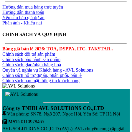
Hướng dẫn mua hàng trực tuyến
Hướng dẫn thanh toán
Yêu cầu báo giá dự án
Phán ánh - Khiếu nại
CHÍNH SÁCH VÀ QUY ĐỊNH
Bảng giá bán lẻ 2026: TOA, DSPPA, ITC, TAKSTAR..
Chính sách đổi trả sản phẩm
Chính sách bảo hành sản phẩm
Chính sách giao/nhận hàng hoá
Quyền và nghĩa vụ Khách hàng - AVL Soltuions
Chính sách hỗ trợ dự án, phân phối, bán lẻ
Chính sách bảo mật thông tin khách hàng
Công ty TNHH AVL SOLUTIONS CO.,LTD
Văn phòng: SN78, Ngõ 207, Ngọc Hồi, Yên Sở, TP Hà Nội
MST:
0110978465
AVL SOLUTIONS CO.,LTD (AVL). AVL chuyên cung cấp giải