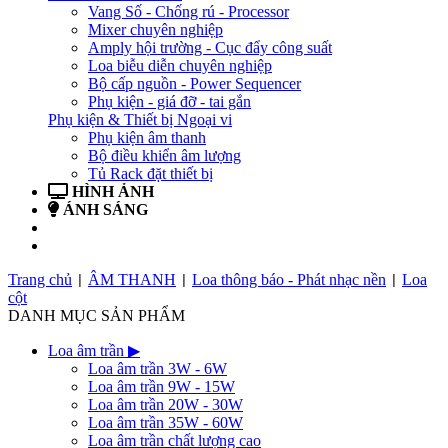
Vang Số - Chống rú - Processor
Mixer chuyên nghiệp
Amply hội trường - Cục đẩy công suất
Loa biễu diễn chuyên nghiệp
Bộ cấp nguồn - Power Sequencer
Phụ kiện - giá đỡ - tai gắn
Phụ kiện & Thiết bị Ngoại vi
Phụ kiện âm thanh
Bộ điều khiển âm lượng
Tủ Rack đặt thiết bị
HÌNH ẢNH
ÁNH SÁNG
BẢN TIN
LIÊN HỆ
Trang chủ
ÂM THANH
Loa thông báo - Phát nhạc nền
Loa
|
|
|
cột
DANH MỤC SẢN PHẨM
Loa âm trần
▶
Loa âm trần 3W - 6W
Loa âm trần 9W - 15W
Loa âm trần 20W - 30W
Loa âm trần 35W - 60W
Loa âm trần chất lượng cao