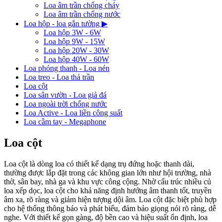
Loa âm trần chống cháy
Loa âm trần chống nước
Loa hộp - loa gắn tường
▶
Loa hộp 3W - 6W
Loa hộp 9W - 15W
Loa hộp 20W - 30W
Loa hộp 40W - 60W
Loa phóng thanh - Loa nén
Loa treo - Loa thả trần
Loa cột
Loa sân vườn - Loa giả đá
Loa ngoài trời chống nước
Loa Active - Loa liền công suất
Loa cầm tay - Megaphone
Loa cột
Loa cột là dòng loa có thiết kế dạng trụ đứng hoặc thanh dài,
thường được lắp đặt trong các không gian lớn như hội trường, nhà
thờ, sân bay, nhà ga và khu vực công cộng. Nhờ cấu trúc nhiều củ
loa xếp dọc, loa cột cho khả năng định hướng âm thanh tốt, truyền
âm xa, rõ ràng và giảm hiện tượng dội âm. Loa cột đặc biệt phù hợp
cho hệ thống thông báo và phát biểu, đảm bảo giọng nói rõ ràng, dễ
nghe. Với thiết kế gọn gàng, độ bền cao và hiệu suất ổn định, loa