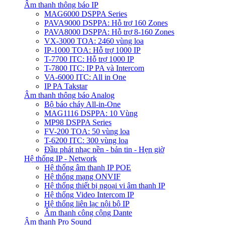
Âm thanh thông báo IP
MAG6000 DSPPA Series
PAVA9000 DSPPA: Hỗ trợ 160 Zones
PAVA8000 DSPPA: Hỗ trợ 8-160 Zones
VX-3000 TOA: 2460 vùng loa
IP-1000 TOA: Hỗ trợ 1000 IP
T-7700 ITC: Hỗ trợ 1000 IP
T-7800 ITC: IP PA và Intercom
VA-6000 ITC: All in One
IP PA Takstar
Âm thanh thông báo Analog
Bộ báo cháy All-in-One
MAG1116 DSPPA: 10 Vùng
MP98 DSPPA Series
FV-200 TOA: 50 vùng loa
T-6200 ITC: 300 vùng loa
Đầu phát nhạc nền - bản tin - Hẹn giờ
Hệ thống IP - Network
Hệ thống âm thanh IP POE
Hệ thống mạng ONVIF
Hệ thống thiết bị ngoại vi âm thanh IP
Hệ thống Video Intercom IP
Hệ thống liên lạc nội bộ IP
Âm thanh công cộng Dante
Âm thanh Pro Sound