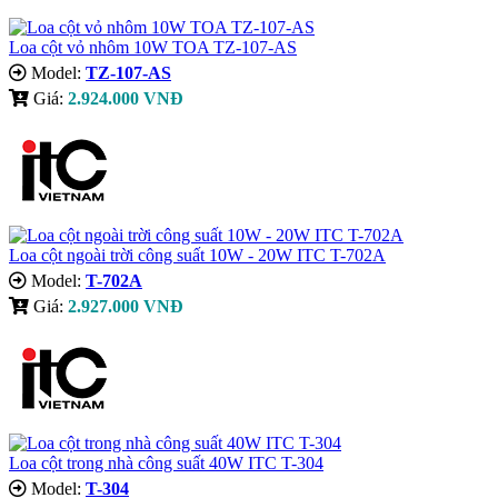
Loa cột vỏ nhôm 10W TOA TZ-107-AS
Model:
TZ-107-AS
Giá:
2.924.000 VNĐ
Loa cột ngoài trời công suất 10W - 20W ITC T-702A
Model:
T-702A
Giá:
2.927.000 VNĐ
Loa cột trong nhà công suất 40W ITC T-304
Model:
T-304