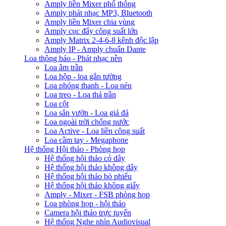
Amply liền Mixer phổ thông
Amply phát nhạc MP3, Bluetooth
Amply liền Mixer chia vùng
Amply cục đẩy công suất lớn
Amply Matrix 2-4-6-8 kênh độc lập
Amply IP - Amply chuẩn Dante
Loa thông báo - Phát nhạc nền
Loa âm trần
Loa hộp - loa gắn tường
Loa phóng thanh - Loa nén
Loa treo - Loa thả trần
Loa cột
Loa sân vườn - Loa giả đá
Loa ngoài trời chống nước
Loa Active - Loa liền công suất
Loa cầm tay - Megaphone
Hệ thống Hội thảo - Phòng họp
Hệ thống hội thảo có dây
Hệ thống hội thảo không dây
Hệ thống hội thảo bỏ phiếu
Hệ thống hội thảo không giấy
Amply - Mixer - FSB phòng họp
Loa phòng họp - hội thảo
Camera hội thảo trực tuyến
Hệ thống Nghe nhìn Audiovisual