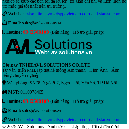
nghiệp sẽ giúp các bạn tối đa lợi ích, tội giản chi phí và luôn luôn hỗ
trợ mức giá tốt nhất trên thị trường.
Website:
avlsolutions.vn
-
dsppavietnam.com
-
takstar-vn.com
Email:
sales@avlsolutions.vn
0942500109
Hotline:
(Bán hàng - Hỗ trợ giải pháp)
Công ty TNHH AVL SOLUTIONS CO.,LTD
Tư vẫn, triển khai, lắp đặt hệ thống Âm thanh - Hình Ảnh - Ánh
Sáng chuyên nghiệp
Văn phòng: SN78, Ngõ 207, Ngọc Hồi, Yên Sở, TP Hà Nội
MST:
0110978465
0942500109
Hotline:
(Bán hàng - Hỗ trợ giải pháp)
Email:
sales@avlsolutions.vn
Website:
avlsolutions.vn
-
dsppavietnam.com
-
takstar-vn.com
© 2026 AVL Solutions : Audio-Visual-Lighting .Tất cả đều được