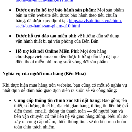
Được quyền hổ trợ bảo hành sản phẩm:
Mọi sản phẩm
bán ra trên website đều được bảo hành theo tiêu chuẩn
hãng, đã được quy địnht tại:
https://avlsolutions.vn/chinh-
sach-bao-hanh-san-pham-a10.html
Được hỗ trợ đào tạo miễn phí:
về hướng dẫn sử dụng,
vận hành thiết bị tại văn phòng của Bên Bán.
Hỗ trợ kết nối Online Miễn Phí:
Mọi đơn hàng
cho
dsppavietnam.com đều được hướng dẫn lắp đặt qua
điện thoại miễn phí trong suốt vòng đời sản phẩm
Nghĩa vụ của người mua hàng (Bên Mua)
Khi thực hiện mua hàng trên website, bạn cũng có một số nghĩa vụ
nhất định để đảm bảo giao dịch diễn ra suôn sẻ và công bằng:
Cung cấp thông tin chính xác khi đặt hàng
: Bao gồm; tên
thiết, số lượng thiết bị, địa chỉ giao hàng, thông tin liên hệ (số
điện thoại, email), thông tin thanh toán — để người bán và
bên vận chuyển có thể liên hệ và giao hàng đúng. Nếu rủi do
xảy ra cung cấp nhầm, thiếu thông tin... sẽ do bên mua hoàn
toàn chịu trách nhiệm.