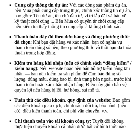
Cung cấp thông tin dự án:
Với các dòng sản phẩm dự án,
bên Mua phải cung cấp trung thực, chính xác thông tin dự án,
bao gồm: Tên dự án, tên chủ đầu tư, vị trí lắp đặt và bản vẽ
kỹ thuật cuối cùng ... Bên Mua có quyền từ chối cung cấp
nếu kiểm tra thấy thông tin cung cấp là không chính xác.
Thanh toán đầy đủ theo đơn hàng và đúng phương thức
đã chọn
: Khi bạn đặt hàng và xác nhận, bạn có nghĩa vụ
thanh toán đúng số tiền, theo phương thức và thời hạn đã thỏa
thuận trong hợp đồng.
Kiểm tra hàng khi nhận (nếu có chính sách “đồng kiểm” /
kiểm hàng)
: Nếu website hoặc bên bán hỗ trợ kiểm hàng khi
nhận — bạn nên kiểm tra sản phẩm để đảm bảo đúng số
lượng, đúng mẫu, đúng bao bì, tình trạng bên ngoài, trước khi
thanh toán hoặc xác nhận nhận hàng. Điều này giúp bảo vệ
quyền lợi nếu hàng bị lỗi, hư hỏng, sai mô tả.
Tuân thủ các điều khoản, quy định của website
: Bao gồm
các điều khoản giao dịch, chính sách đổi trả, bảo hành (nếu
có), điều kiện thanh toán, chi phí vận chuyển, v.v.
Chỉ thanh toán vào tài khoản công ty:
Tuyệt đối không
thực hiện chuyển khoản cá nhân dưới bất cứ hình thức nào