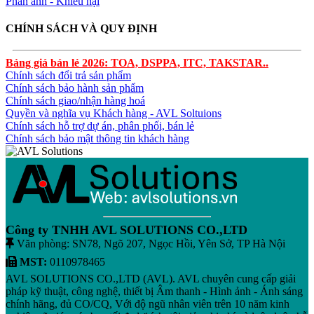
Phán ánh - Khiếu nại
CHÍNH SÁCH VÀ QUY ĐỊNH
Bảng giá bán lẻ 2026: TOA, DSPPA, ITC, TAKSTAR..
Chính sách đổi trả sản phẩm
Chính sách bảo hành sản phẩm
Chính sách giao/nhận hàng hoá
Quyền và nghĩa vụ Khách hàng - AVL Soltuions
Chính sách hỗ trợ dự án, phân phối, bán lẻ
Chính sách bảo mật thông tin khách hàng
Công ty TNHH AVL SOLUTIONS CO.,LTD
Văn phòng: SN78, Ngõ 207, Ngọc Hồi, Yên Sở, TP Hà Nội
MST:
0110978465
AVL SOLUTIONS CO.,LTD (AVL). AVL chuyên cung cấp giải
pháp kỹ thuật, công nghệ, thiết bị Âm thanh - Hình ảnh - Ánh sáng
chính hãng, đủ CO/CQ, Với độ ngũ nhân viên trên 10 năm kinh