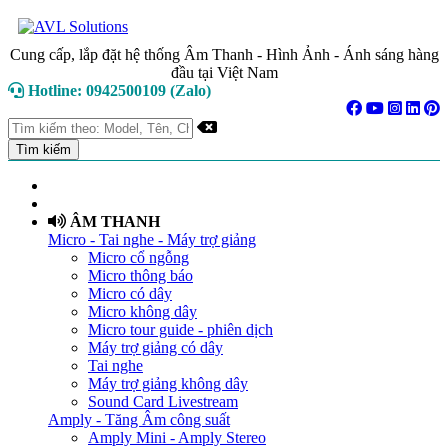
Cung cấp, lắp đặt hệ thống Âm Thanh - Hình Ảnh - Ánh sáng hàng
đầu tại Việt Nam
Hotline: 0942500109 (Zalo)
TRANG CHỦ
GIỚI THIỆU
ÂM THANH
Micro - Tai nghe - Máy trợ giảng
Micro cổ ngỗng
Micro thông báo
Micro có dây
Micro không dây
Micro tour guide - phiên dịch
Máy trợ giảng có dây
Tai nghe
Máy trợ giảng không dây
Sound Card Livestream
Amply - Tăng Âm công suất
Amply Mini - Amply Stereo