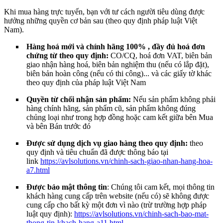
Khi mua hàng trực tuyến, bạn với tư cách người tiêu dùng được
hưởng những quyền cơ bản sau (theo quy định pháp luật Việt
Nam).
Hàng hoá mới và chính hãng 100% , đầy đủ hoá đơn
chứng từ theo quy định:
CO/CQ, hoá đơn VAT, biên bản
giao nhận hàng hoá, biên bản nghiệm thu (nếu có lắp đặt),
biên bản hoàn công (nếu có thi công)... và các giấy tờ khác
theo quy định của pháp luật Việt Nam
Quyền từ chối nhận sản phẩm:
Nếu sản phẩm không phải
hàng chính hãng, sản phẩm cũ, sản phẩm không đúng
chủng loại như trong hợp đồng hoặc cam kết giữa bên Mua
và bên Bán trước đó
Được sử dụng dịch vụ giao hàng theo quy định:
theo
quy định và tiêu chuẩn đã được thông báo tại
link
https://avlsolutions.vn/chinh-sach-giao-nhan-hang-hoa-
a7.html
Được bảo mật thông tin
: Chúng tôi cam kết, mọi thông tin
khách hàng cung cấp trên website (nếu có) sẽ không được
cung cấp cho bất kỳ một đơn vì nào (trừ trường hợp pháp
luật quy định):
https://avlsolutions.vn/chinh-sach-bao-mat-
thong-tin-khach-hang-a11.html