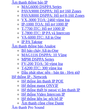
Âm thanh thông báo IP
MAG6000 DSPPA Series
PAVA9000 DSPPA: Hỗ trợ 160 Zones
PAVA8000 DSPPA: Hỗ trợ 8-160 Zones
VX-3000 TOA: 2460 vùng loa
IP-1000 TOA: Hỗ trợ 1000 IP
T-7700 ITC: Hỗ trợ 1000 IP
T-7800 ITC: IP PA và Intercom
VA-6000 ITC: All in One
IP PA Takstar
Âm thanh thông báo Analog
Bộ báo cháy All-in-One
MAG1116 DSPPA: 10 Vùng
MP98 DSPPA Series
FV-200 TOA: 50 vùng loa
T-6200 ITC: 300 vùng loa
Đầu phát nhạc nền - bản tin - Hẹn giờ
Hệ thống IP - Network
Hệ thống âm thanh IP POE
Hệ thống mạng ONVIF
Hệ thống thiết bị ngoại vi âm thanh IP
Hệ thống Video Intercom IP
Hệ thống liên lạc nội bộ IP
Âm thanh công cộng Dante
Âm thanh Pro Sound