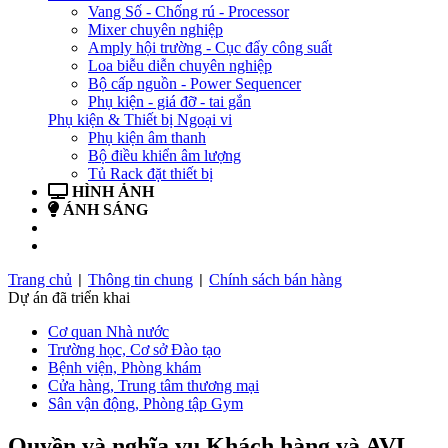
Vang Số - Chống rú - Processor
Mixer chuyên nghiệp
Amply hội trường - Cục đẩy công suất
Loa biễu diễn chuyên nghiệp
Bộ cấp nguồn - Power Sequencer
Phụ kiện - giá đỡ - tai gắn
Phụ kiện & Thiết bị Ngoại vi
Phụ kiện âm thanh
Bộ điều khiển âm lượng
Tủ Rack đặt thiết bị
HÌNH ẢNH
ÁNH SÁNG
BẢN TIN
LIÊN HỆ
Trang chủ
Thông tin chung
Chính sách bán hàng
|
|
Dự án đã triển khai
Cơ quan Nhà nước
Trường học, Cơ sở Đào tạo
Bệnh viện, Phòng khám
Cửa hàng, Trung tâm thương mại
Sân vận động, Phòng tập Gym
Quyền và nghĩa vụ Khách hàng và AVL