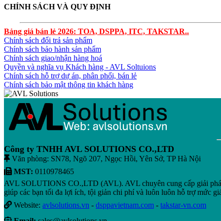
CHÍNH SÁCH VÀ QUY ĐỊNH
Bảng giá bán lẻ 2026: TOA, DSPPA, ITC, TAKSTAR..
Chính sách đổi trả sản phẩm
Chính sách bảo hành sản phẩm
Chính sách giao/nhận hàng hoá
Quyền và nghĩa vụ Khách hàng - AVL Soltuions
Chính sách hỗ trợ dự án, phân phối, bán lẻ
Chính sách bảo mật thông tin khách hàng
Công ty TNHH AVL SOLUTIONS CO.,LTD
Văn phòng: SN78, Ngõ 207, Ngọc Hồi, Yên Sở, TP Hà Nội
MST:
0110978465
AVL SOLUTIONS CO.,LTD (AVL). AVL chuyên cung cấp giải pháp kỹ t
giúp các bạn tối đa lợi ích, tội giản chi phí và luôn luôn hỗ trợ mức giá
Website:
avlsolutions.vn
-
dsppavietnam.com
-
takstar-vn.com
Email:
sales@avlsolutions.vn