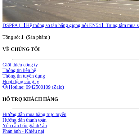
DSPPA | 【Hệ thống sơ tán bằng giọng nói EN54】Trung tâm mua s
Tổng số:
1
(Sản phầm )
VỀ CHÚNG TÔI
Giới thiệu công ty
Thông tin liên hệ
Thông tin tuyển dụng
Hoạt động công ty
Hotline: 0942500109 (Zalo)
HỖ TRỢ KHÁCH HÀNG
Hướng dẫn mua hàng trực tuyến
Hướng dẫn thanh toán
Yêu cầu báo giá dự án
Phán ánh - Khiếu nại