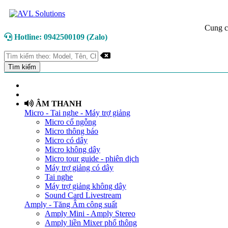
Cung c
Hotline: 0942500109 (Zalo)
TRANG CHỦ
GIỚI THIỆU
ÂM THANH
Micro - Tai nghe - Máy trợ giảng
Micro cổ ngỗng
Micro thông báo
Micro có dây
Micro không dây
Micro tour guide - phiên dịch
Máy trợ giảng có dây
Tai nghe
Máy trợ giảng không dây
Sound Card Livestream
Amply - Tăng Âm công suất
Amply Mini - Amply Stereo
Amply liền Mixer phổ thông