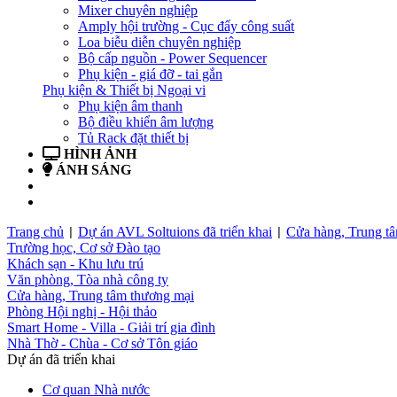
Mixer chuyên nghiệp
Amply hội trường - Cục đẩy công suất
Loa biễu diễn chuyên nghiệp
Bộ cấp nguồn - Power Sequencer
Phụ kiện - giá đỡ - tai gắn
Phụ kiện & Thiết bị Ngoại vi
Phụ kiện âm thanh
Bộ điều khiển âm lượng
Tủ Rack đặt thiết bị
HÌNH ẢNH
ÁNH SÁNG
BẢN TIN
LIÊN HỆ
Trang chủ
Dự án AVL Soltuions đã triển khai
Cửa hàng, Trung t
|
|
Trường học, Cơ sở Đào tạo
Khách sạn - Khu lưu trú
Văn phòng, Tòa nhà công ty
Cửa hàng, Trung tâm thương mại
Phòng Hội nghị - Hội thảo
Smart Home - Villa - Giải trí gia đình
Nhà Thờ - Chùa - Cơ sở Tôn giáo
Dự án đã triển khai
Cơ quan Nhà nước