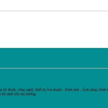
huật, công nghệ, thiết bị Âm thanh - Hình ảnh - Ánh sáng chính h
 tốt nhất trên thị trường.