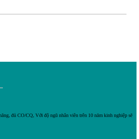
ãng, đủ CO/CQ, Với độ ngũ nhân viên trên 10 năm kinh nghiệp sẽ