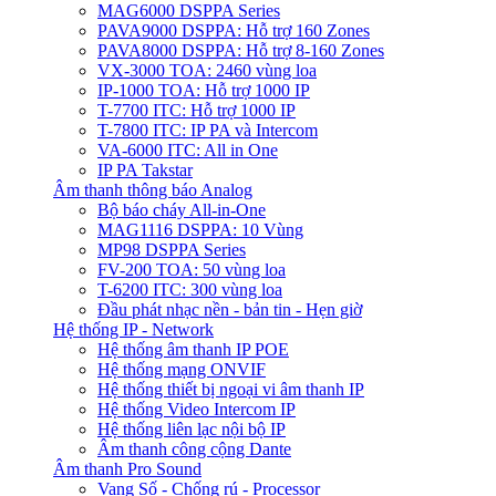
MAG6000 DSPPA Series
PAVA9000 DSPPA: Hỗ trợ 160 Zones
PAVA8000 DSPPA: Hỗ trợ 8-160 Zones
VX-3000 TOA: 2460 vùng loa
IP-1000 TOA: Hỗ trợ 1000 IP
T-7700 ITC: Hỗ trợ 1000 IP
T-7800 ITC: IP PA và Intercom
VA-6000 ITC: All in One
IP PA Takstar
Âm thanh thông báo Analog
Bộ báo cháy All-in-One
MAG1116 DSPPA: 10 Vùng
MP98 DSPPA Series
FV-200 TOA: 50 vùng loa
T-6200 ITC: 300 vùng loa
Đầu phát nhạc nền - bản tin - Hẹn giờ
Hệ thống IP - Network
Hệ thống âm thanh IP POE
Hệ thống mạng ONVIF
Hệ thống thiết bị ngoại vi âm thanh IP
Hệ thống Video Intercom IP
Hệ thống liên lạc nội bộ IP
Âm thanh công cộng Dante
Âm thanh Pro Sound
Vang Số - Chống rú - Processor