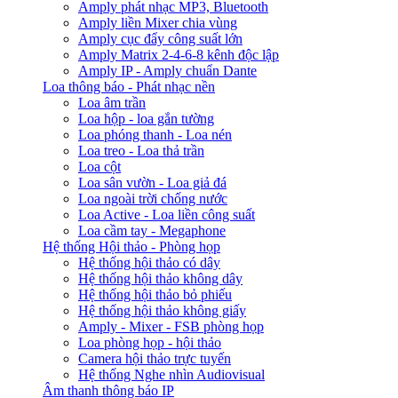
Amply phát nhạc MP3, Bluetooth
Amply liền Mixer chia vùng
Amply cục đẩy công suất lớn
Amply Matrix 2-4-6-8 kênh độc lập
Amply IP - Amply chuẩn Dante
Loa thông báo - Phát nhạc nền
Loa âm trần
Loa hộp - loa gắn tường
Loa phóng thanh - Loa nén
Loa treo - Loa thả trần
Loa cột
Loa sân vườn - Loa giả đá
Loa ngoài trời chống nước
Loa Active - Loa liền công suất
Loa cầm tay - Megaphone
Hệ thống Hội thảo - Phòng họp
Hệ thống hội thảo có dây
Hệ thống hội thảo không dây
Hệ thống hội thảo bỏ phiếu
Hệ thống hội thảo không giấy
Amply - Mixer - FSB phòng họp
Loa phòng họp - hội thảo
Camera hội thảo trực tuyến
Hệ thống Nghe nhìn Audiovisual
Âm thanh thông báo IP