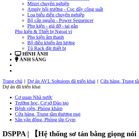
Mixer chuyên nghiệp
Amply hội trường - Cục đẩy công suất
Loa biễu diễn chuyên nghiệp
Bộ cấp nguồn - Power Sequencer
Phụ kiện - giá đỡ - tai gắn
Phụ kiện & Thiết bị Ngoại vi
Phụ kiện âm thanh
Bộ điều khiển âm lượng
Tủ Rack đặt thiết bị
HÌNH ẢNH
ÁNH SÁNG
BẢN TIN
LIÊN HỆ
Trang chủ
Dự án AVL Soltuions đã triển khai
Cửa hàng, Trung t
|
|
Dự án đã triển khai
Cơ quan Nhà nước
Trường học, Cơ sở Đào tạo
Bệnh viện, Phòng khám
Cửa hàng, Trung tâm thương mại
Sân vận động, Phòng tập Gym
DSPPA | 【Hệ thống sơ tán bằng giọng nó