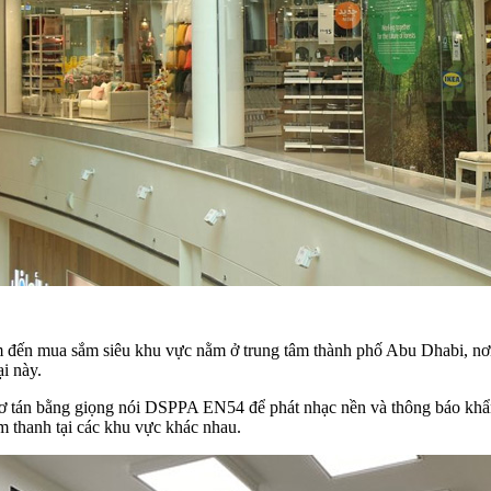
ến mua sắm siêu khu vực nằm ở trung tâm thành phố Abu Dhabi, nơi
ại này.
 tán bằng giọng nói DSPPA EN54 để phát nhạc nền và thông báo khẩn c
m thanh tại các khu vực khác nhau.