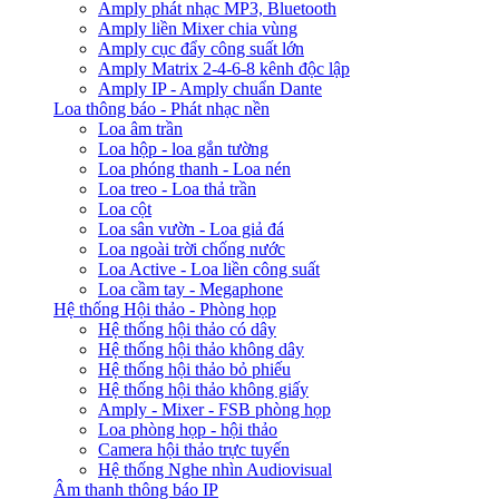
Amply phát nhạc MP3, Bluetooth
Amply liền Mixer chia vùng
Amply cục đẩy công suất lớn
Amply Matrix 2-4-6-8 kênh độc lập
Amply IP - Amply chuẩn Dante
Loa thông báo - Phát nhạc nền
Loa âm trần
Loa hộp - loa gắn tường
Loa phóng thanh - Loa nén
Loa treo - Loa thả trần
Loa cột
Loa sân vườn - Loa giả đá
Loa ngoài trời chống nước
Loa Active - Loa liền công suất
Loa cầm tay - Megaphone
Hệ thống Hội thảo - Phòng họp
Hệ thống hội thảo có dây
Hệ thống hội thảo không dây
Hệ thống hội thảo bỏ phiếu
Hệ thống hội thảo không giấy
Amply - Mixer - FSB phòng họp
Loa phòng họp - hội thảo
Camera hội thảo trực tuyến
Hệ thống Nghe nhìn Audiovisual
Âm thanh thông báo IP