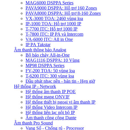
MAG6000 DSPPA Series
PAVA9000 DSPPA: Hỗ trợ 160 Zones
PAVA8000 DSPPA: Hỗ trợ 8-160 Zones
VX-3000 TOA: 2460 vùng loa
IP-1000 TOA: Hỗ trợ 1000 IP
T-7700 ITC: Hỗ trợ 1000 IP
T-7800 ITC: IP PA và Intercom
VA-6000 ITC: All in One
IP PA Takstar
Âm thanh thông báo Analog
Bộ báo cháy All-in-One
MAG1116 DSPPA: 10 Vùng
MP98 DSPPA Series
FV-200 TOA: 50 vùng loa
T-6200 ITC: 300 vùng loa
Đầu phát nhạc nền - bản tin - Hẹn giờ
Hệ thống IP - Network
Hệ thống âm thanh IP POE
Hệ thống mạng ONVIF
Hệ thống thiết bị ngoại vi âm thanh IP
Hệ thống Video Intercom IP
Hệ thống liên lạc nội bộ IP
Âm thanh công cộng Dante
Âm thanh Pro Sound
Vang Số - Chống rú - Processor