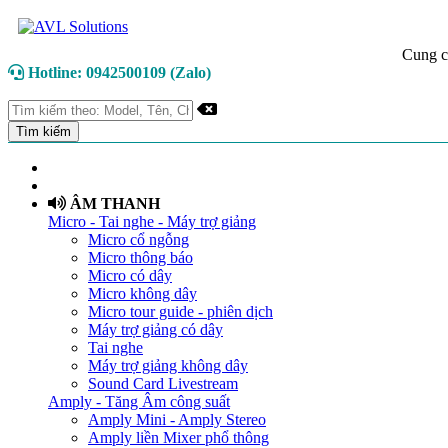
Cung c
Hotline: 0942500109 (Zalo)
TRANG CHỦ
GIỚI THIỆU
ÂM THANH
Micro - Tai nghe - Máy trợ giảng
Micro cổ ngỗng
Micro thông báo
Micro có dây
Micro không dây
Micro tour guide - phiên dịch
Máy trợ giảng có dây
Tai nghe
Máy trợ giảng không dây
Sound Card Livestream
Amply - Tăng Âm công suất
Amply Mini - Amply Stereo
Amply liền Mixer phổ thông