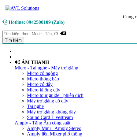
Cung c
Hotline: 0942500109 (Zalo)
TRANG CHỦ
GIỚI THIỆU
ÂM THANH
Micro - Tai nghe - Máy trợ giảng
Micro cổ ngỗng
Micro thông báo
Micro có dây
Micro không dây
Micro tour guide - phiên dịch
Máy trợ giảng có dây
Tai nghe
Máy trợ giảng không dây
Sound Card Livestream
Amply - Tăng Âm công suất
Amply Mini - Amply Stereo
Amply liền Mixer phổ thông