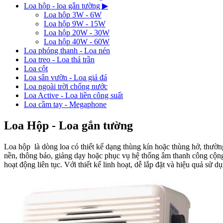
Loa hộp - loa gắn tường
▶
Loa hộp 3W - 6W
Loa hộp 9W - 15W
Loa hộp 20W - 30W
Loa hộp 40W - 60W
Loa phóng thanh - Loa nén
Loa treo - Loa thả trần
Loa cột
Loa sân vườn - Loa giả đá
Loa ngoài trời chống nước
Loa Active - Loa liền công suất
Loa cầm tay - Megaphone
Loa Hộp - Loa gắn tường
Loa hộp là dòng loa có thiết kế dạng thùng kín hoặc thùng hở, thườn
nền, thông báo, giảng dạy hoặc phục vụ hệ thống âm thanh công cộng 
hoạt động liên tục. Với thiết kế linh hoạt, dễ lắp đặt và hiệu quả sử d