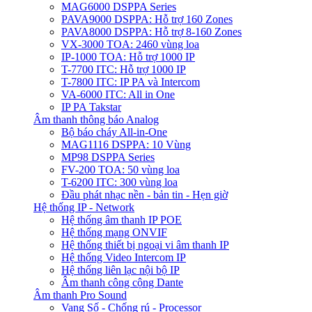
MAG6000 DSPPA Series
PAVA9000 DSPPA: Hỗ trợ 160 Zones
PAVA8000 DSPPA: Hỗ trợ 8-160 Zones
VX-3000 TOA: 2460 vùng loa
IP-1000 TOA: Hỗ trợ 1000 IP
T-7700 ITC: Hỗ trợ 1000 IP
T-7800 ITC: IP PA và Intercom
VA-6000 ITC: All in One
IP PA Takstar
Âm thanh thông báo Analog
Bộ báo cháy All-in-One
MAG1116 DSPPA: 10 Vùng
MP98 DSPPA Series
FV-200 TOA: 50 vùng loa
T-6200 ITC: 300 vùng loa
Đầu phát nhạc nền - bản tin - Hẹn giờ
Hệ thống IP - Network
Hệ thống âm thanh IP POE
Hệ thống mạng ONVIF
Hệ thống thiết bị ngoại vi âm thanh IP
Hệ thống Video Intercom IP
Hệ thống liên lạc nội bộ IP
Âm thanh công cộng Dante
Âm thanh Pro Sound
Vang Số - Chống rú - Processor