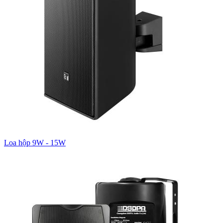
Loa hộp 9W - 15W