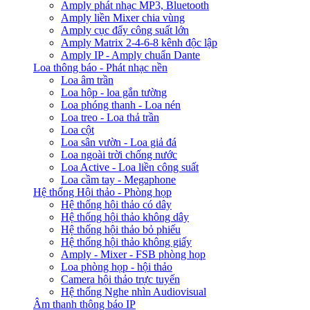
Amply phát nhạc MP3, Bluetooth
Amply liền Mixer chia vùng
Amply cục đẩy công suất lớn
Amply Matrix 2-4-6-8 kênh độc lập
Amply IP - Amply chuẩn Dante
Loa thông báo - Phát nhạc nền
Loa âm trần
Loa hộp - loa gắn tường
Loa phóng thanh - Loa nén
Loa treo - Loa thả trần
Loa cột
Loa sân vườn - Loa giả đá
Loa ngoài trời chống nước
Loa Active - Loa liền công suất
Loa cầm tay - Megaphone
Hệ thống Hội thảo - Phòng họp
Hệ thống hội thảo có dây
Hệ thống hội thảo không dây
Hệ thống hội thảo bỏ phiếu
Hệ thống hội thảo không giấy
Amply - Mixer - FSB phòng họp
Loa phòng họp - hội thảo
Camera hội thảo trực tuyến
Hệ thống Nghe nhìn Audiovisual
Âm thanh thông báo IP