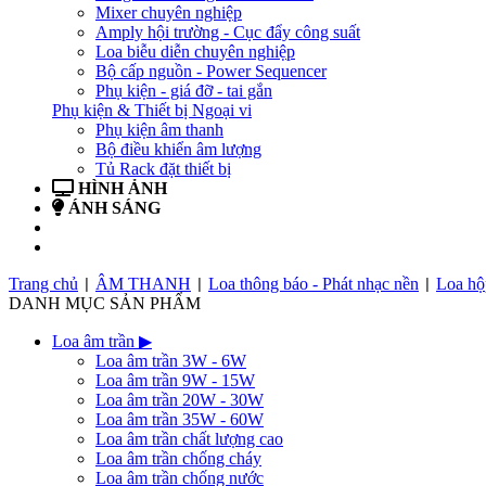
Mixer chuyên nghiệp
Amply hội trường - Cục đẩy công suất
Loa biễu diễn chuyên nghiệp
Bộ cấp nguồn - Power Sequencer
Phụ kiện - giá đỡ - tai gắn
Phụ kiện & Thiết bị Ngoại vi
Phụ kiện âm thanh
Bộ điều khiển âm lượng
Tủ Rack đặt thiết bị
HÌNH ẢNH
ÁNH SÁNG
BẢN TIN
LIÊN HỆ
Trang chủ
ÂM THANH
Loa thông báo - Phát nhạc nền
Loa hộ
|
|
|
DANH MỤC SẢN PHẨM
Loa âm trần
▶
Loa âm trần 3W - 6W
Loa âm trần 9W - 15W
Loa âm trần 20W - 30W
Loa âm trần 35W - 60W
Loa âm trần chất lượng cao
Loa âm trần chống cháy
Loa âm trần chống nước