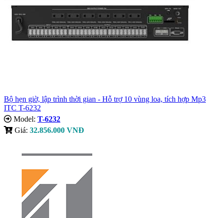
Bộ hẹn giờ, lập trình thời gian - Hỗ trợ 10 vùng loa, tích hợp Mp3
ITC T-6232
Model:
T-6232
Giá:
32.856.000 VNĐ