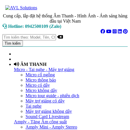
Cung cấp, lắp đặt hệ thống Âm Thanh - Hình Ảnh - Ánh sáng hàng
đầu tại Việt Nam
Hotline: 0942500109 (Zalo)
TRANG CHỦ
GIỚI THIỆU
ÂM THANH
Micro - Tai nghe - Máy trợ giảng
Micro cổ ngỗng
Micro thông báo
Micro có dây
Micro không dây
Micro tour guide - phiên dịch
Máy trợ giảng có dây
Tai nghe
Máy trợ giảng không dây
Sound Card Livestream
Amply - Tăng Âm công suất
Amply Mini - Amply Stereo