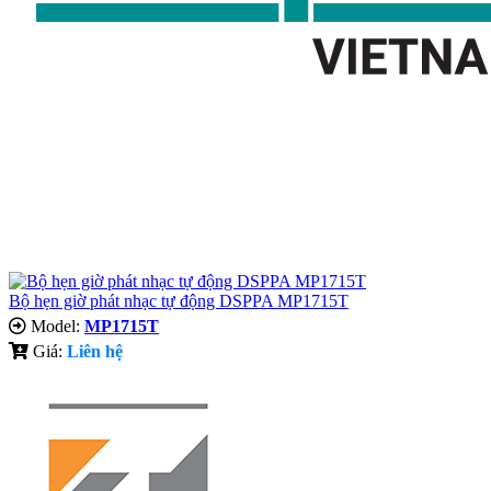
Bộ hẹn giờ phát nhạc tự động DSPPA MP1715T
Model:
MP1715T
Giá:
Liên hệ