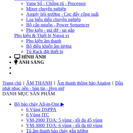
Vang Số - Chống rú - Processor
Mixer chuyên nghiệp
Amply hội trường - Cục đẩy công suất
Loa biễu diễn chuyên nghiệp
Bộ cấp nguồn - Power Sequencer
Phụ kiện - giá đỡ - tai gắn
Phụ kiện & Thiết bị Ngoại vi
Phụ kiện âm thanh
Bộ điều khiển âm lượng
Tủ Rack đặt thiết bị
HÌNH ẢNH
ÁNH SÁNG
BẢN TIN
LIÊN HỆ
Trang chủ
ÂM THANH
Âm thanh thông báo Analog
Đầu
|
|
|
phát nhạc nền - bản tin - Hẹn giờ
DANH MỤC SẢN PHẨM
Bộ báo cháy All-in-One
▶
6 Vùng DSPPA
6 Vùng ITC
VM-2000 TOA: 5 vùng - tối đa 45 vùng
VM-3000 TOA: 6 vùng - tối đa 60 vùng
Tủ âm thanh báo cháy gắn tường