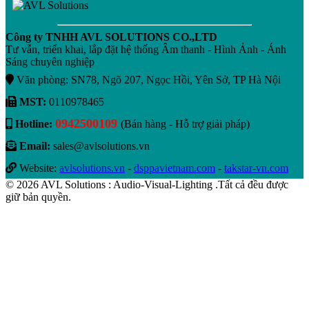
Công ty TNHH AVL SOLUTIONS CO.,LTD
Tư vẫn, triển khai, lắp đặt hệ thống Âm thanh - Hình Ảnh - Ánh
Sáng chuyên nghiệp
Văn phòng: SN78, Ngõ 207, Ngọc Hồi, Yên Sở, TP Hà Nội
MST:
0110978465
0942500109
Hotline:
(Bán hàng - Hỗ trợ giải pháp)
Email:
sales@avlsolutions.vn
Website:
avlsolutions.vn
-
dsppavietnam.com
-
takstar-vn.com
© 2026 AVL Solutions : Audio-Visual-Lighting .Tất cả đều được
giữ bản quyền.