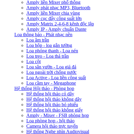
Amply liền Mixer phổ thông
Amply phát nhạc MP3, Bluetooth
Amply liền Mixer chia vùng
Amply cục đẩy công suất lớn
Amply Matrix 2-4-6-8 kênh độc lập
Amply IP - Amply chuẩn Dante
Loa thông báo - Phát nhạc nền
Loa âm trần
Loa hộp - loa gắn tường
Loa phóng thanh - Loa nén
Loa treo - Loa thả trần
Loa cột
Loa sân vườn - Loa giả đá
Loa ngoài trời chống nước
Loa Active - Loa liền công suất
Loa cầm tay - Megaphone
Hệ thống Hội thảo - Phòng họp
Hệ thống hội thảo có dây
Hệ thống hội thảo không dây
Hệ thống hội thảo bỏ phiếu
Hệ thống hội thảo không giấy
Amply - Mixer - FSB phòng họp
Loa phòng họp - hội thảo
Camera hội thảo trực tuyến
Hệ thống Nghe nhìn Audiovisual