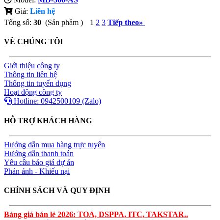
Giá:
Liên hệ
Tổng số:
30
(Sản phầm )
1
2
3
Tiếp theo
»
VỀ CHÚNG TÔI
Giới thiệu công ty
Thông tin liên hệ
Thông tin tuyển dụng
Hoạt động công ty
Hotline: 0942500109 (Zalo)
HỖ TRỢ KHÁCH HÀNG
Hướng dẫn mua hàng trực tuyến
Hướng dẫn thanh toán
Yêu cầu báo giá dự án
Phán ánh - Khiếu nại
CHÍNH SÁCH VÀ QUY ĐỊNH
Bảng giá bán lẻ 2026: TOA, DSPPA, ITC, TAKSTAR..