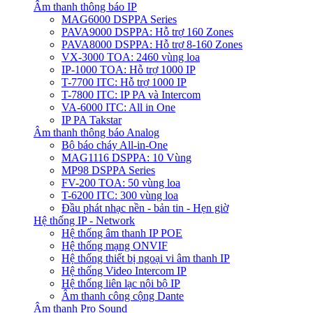
Âm thanh thông báo IP
MAG6000 DSPPA Series
PAVA9000 DSPPA: Hỗ trợ 160 Zones
PAVA8000 DSPPA: Hỗ trợ 8-160 Zones
VX-3000 TOA: 2460 vùng loa
IP-1000 TOA: Hỗ trợ 1000 IP
T-7700 ITC: Hỗ trợ 1000 IP
T-7800 ITC: IP PA và Intercom
VA-6000 ITC: All in One
IP PA Takstar
Âm thanh thông báo Analog
Bộ báo cháy All-in-One
MAG1116 DSPPA: 10 Vùng
MP98 DSPPA Series
FV-200 TOA: 50 vùng loa
T-6200 ITC: 300 vùng loa
Đầu phát nhạc nền - bản tin - Hẹn giờ
Hệ thống IP - Network
Hệ thống âm thanh IP POE
Hệ thống mạng ONVIF
Hệ thống thiết bị ngoại vi âm thanh IP
Hệ thống Video Intercom IP
Hệ thống liên lạc nội bộ IP
Âm thanh công cộng Dante
Âm thanh Pro Sound