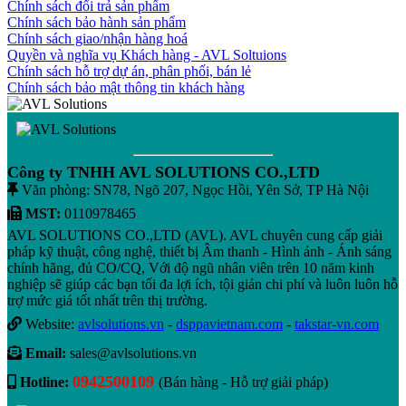
Chính sách đổi trả sản phẩm
Chính sách bảo hành sản phẩm
Chính sách giao/nhận hàng hoá
Quyền và nghĩa vụ Khách hàng - AVL Soltuions
Chính sách hỗ trợ dự án, phân phối, bán lẻ
Chính sách bảo mật thông tin khách hàng
Công ty TNHH AVL SOLUTIONS CO.,LTD
Văn phòng: SN78, Ngõ 207, Ngọc Hồi, Yên Sở, TP Hà Nội
MST:
0110978465
AVL SOLUTIONS CO.,LTD (AVL). AVL chuyên cung cấp giải
pháp kỹ thuật, công nghệ, thiết bị Âm thanh - Hình ảnh - Ánh sáng
chính hãng, đủ CO/CQ, Với độ ngũ nhân viên trên 10 năm kinh
nghiệp sẽ giúp các bạn tối đa lợi ích, tội giản chi phí và luôn luôn hỗ
trợ mức giá tốt nhất trên thị trường.
Website:
avlsolutions.vn
-
dsppavietnam.com
-
takstar-vn.com
Email:
sales@avlsolutions.vn
0942500109
Hotline:
(Bán hàng - Hỗ trợ giải pháp)