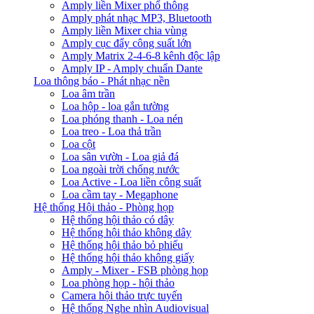
Amply liền Mixer phổ thông
Amply phát nhạc MP3, Bluetooth
Amply liền Mixer chia vùng
Amply cục đẩy công suất lớn
Amply Matrix 2-4-6-8 kênh độc lập
Amply IP - Amply chuẩn Dante
Loa thông báo - Phát nhạc nền
Loa âm trần
Loa hộp - loa gắn tường
Loa phóng thanh - Loa nén
Loa treo - Loa thả trần
Loa cột
Loa sân vườn - Loa giả đá
Loa ngoài trời chống nước
Loa Active - Loa liền công suất
Loa cầm tay - Megaphone
Hệ thống Hội thảo - Phòng họp
Hệ thống hội thảo có dây
Hệ thống hội thảo không dây
Hệ thống hội thảo bỏ phiếu
Hệ thống hội thảo không giấy
Amply - Mixer - FSB phòng họp
Loa phòng họp - hội thảo
Camera hội thảo trực tuyến
Hệ thống Nghe nhìn Audiovisual