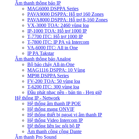
Âm thanh thông báo IP
MAG6000 DSPPA Series
PAVA9000 DSPPA: Hỗ trợ 160 Zones
PAVA8000 DSPPA: Hỗ trợ 8-160 Zones
VX-3000 TOA: 2460 vùng loa
IP-1000 TOA: Hỗ trợ 1000 IP
T-7700 ITC: Hỗ trợ 1000 IP
T-7800 ITC: IP PA và Intercom
VA-6000 ITC: All in One
IP PA Takstar
Âm thanh thông báo Analog
Bộ báo cháy All-in-One
MAG1116 DSPPA: 10 Vùng
MP98 DSPPA Series
FV-200 TOA: 50 vùng loa
T-6200 ITC: 300 vùng loa
Đầu phát nhạc nền - bản tin - Hẹn giờ
Hệ thống IP - Network
Hệ thống âm thanh IP POE
Hệ thống mạng ONVIF
Hệ thống thiết bị ngoại vi âm thanh IP
Hệ thống Video Intercom IP
Hệ thống liên lạc nội bộ IP
Âm thanh công cộng Dante
Âm thanh Pro Sound