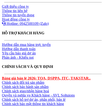
Giới thiệu công ty
Thông tin liên hệ
Thông tin tuyển dụng
Hoạt động công ty
Hotline: 0942500109 (Zalo)
HỖ TRỢ KHÁCH HÀNG
Hướng dẫn mua hàng trực tuyến
Hướng dẫn thanh toán
Yêu cầu báo giá dự án
Phán ánh - Khiếu nại
CHÍNH SÁCH VÀ QUY ĐỊNH
Bảng giá bán lẻ 2026: TOA, DSPPA, ITC, TAKSTAR..
Chính sách đổi trả sản phẩm
Chính sách bảo hành sản phẩm
Chính sách giao/nhận hàng hoá
Quyền và nghĩa vụ Khách hàng - AVL Soltuions
Chính sách hỗ trợ dự án, phân phối, bán lẻ
Chính sách bảo mật thông tin khách hàng