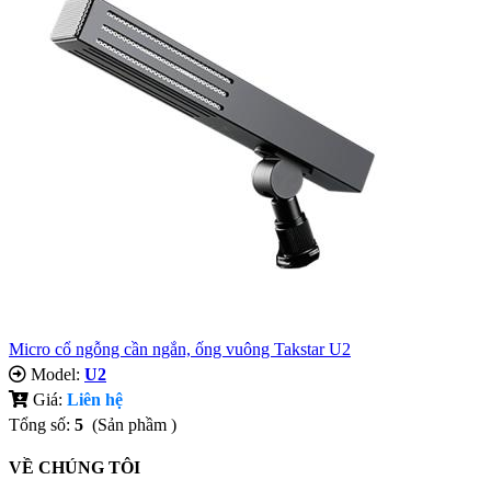
Micro cổ ngỗng cần ngắn, ống vuông Takstar U2
Model:
U2
Giá:
Liên hệ
Tổng số:
5
(Sản phầm )
VỀ CHÚNG TÔI