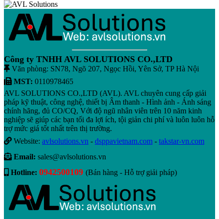
Công ty TNHH AVL SOLUTIONS CO.,LTD
Văn phòng: SN78, Ngõ 207, Ngọc Hồi, Yên Sở, TP Hà Nội
MST:
0110978465
AVL SOLUTIONS CO.,LTD (AVL). AVL chuyên cung cấp giải
pháp kỹ thuật, công nghệ, thiết bị Âm thanh - Hình ảnh - Ánh sáng
chính hãng, đủ CO/CQ, Với độ ngũ nhân viên trên 10 năm kinh
nghiệp sẽ giúp các bạn tối đa lợi ích, tội giản chi phí và luôn luôn hỗ
trợ mức giá tốt nhất trên thị trường.
Website:
avlsolutions.vn
-
dsppavietnam.com
-
takstar-vn.com
Email:
sales@avlsolutions.vn
0942500109
Hotline:
(Bán hàng - Hỗ trợ giải pháp)