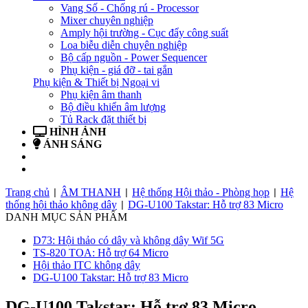
Vang Số - Chống rú - Processor
Mixer chuyên nghiệp
Amply hội trường - Cục đẩy công suất
Loa biễu diễn chuyên nghiệp
Bộ cấp nguồn - Power Sequencer
Phụ kiện - giá đỡ - tai gắn
Phụ kiện & Thiết bị Ngoại vi
Phụ kiện âm thanh
Bộ điều khiển âm lượng
Tủ Rack đặt thiết bị
HÌNH ẢNH
ÁNH SÁNG
BẢN TIN
LIÊN HỆ
Trang chủ
ÂM THANH
Hệ thống Hội thảo - Phòng họp
Hệ
|
|
|
thống hội thảo không dây
DG-U100 Takstar: Hỗ trợ 83 Micro
|
DANH MỤC SẢN PHẨM
D73: Hội thảo có dây và không dây Wif 5G
TS-820 TOA: Hỗ trợ 64 Micro
Hội thảo ITC không dây
DG-U100 Takstar: Hỗ trợ 83 Micro
DG-U100 Takstar: Hỗ trợ 83 Micro