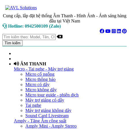
Cung cấp, lắp đặt hệ thống Âm Thanh - Hình Ảnh - Ánh sáng hàng
đầu tại Việt Nam
Hotline: 0942500109 (Zalo)
TRANG CHỦ
GIỚI THIỆU
ÂM THANH
Micro - Tai nghe - Máy trợ giảng
Micro cổ ngỗng
Micro thông báo
Micro có dây
Micro không dây
Micro tour guide - phiên dịch
Máy trợ giảng có dây
Tai nghe
Máy trợ giảng không dây
Sound Card Livestream
Amply - Tăng Âm công suất
Amply Mini - Amply Stereo