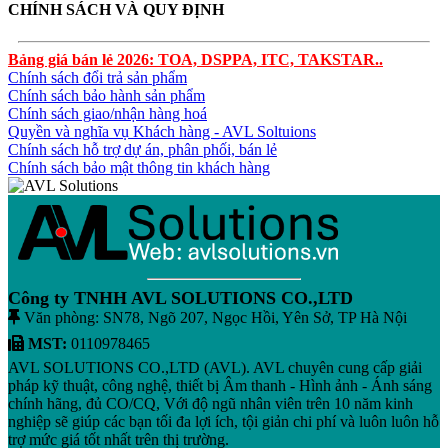
CHÍNH SÁCH VÀ QUY ĐỊNH
Bảng giá bán lẻ 2026: TOA, DSPPA, ITC, TAKSTAR..
Chính sách đổi trả sản phẩm
Chính sách bảo hành sản phẩm
Chính sách giao/nhận hàng hoá
Quyền và nghĩa vụ Khách hàng - AVL Soltuions
Chính sách hỗ trợ dự án, phân phối, bán lẻ
Chính sách bảo mật thông tin khách hàng
Công ty TNHH AVL SOLUTIONS CO.,LTD
Văn phòng: SN78, Ngõ 207, Ngọc Hồi, Yên Sở, TP Hà Nội
MST:
0110978465
AVL SOLUTIONS CO.,LTD (AVL). AVL chuyên cung cấp giải
pháp kỹ thuật, công nghệ, thiết bị Âm thanh - Hình ảnh - Ánh sáng
chính hãng, đủ CO/CQ, Với độ ngũ nhân viên trên 10 năm kinh
nghiệp sẽ giúp các bạn tối đa lợi ích, tội giản chi phí và luôn luôn hỗ
trợ mức giá tốt nhất trên thị trường.