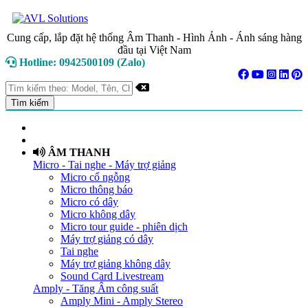
Cung cấp, lắp đặt hệ thống Âm Thanh - Hình Ảnh - Ánh sáng hàng
đầu tại Việt Nam
Hotline: 0942500109 (Zalo)
TRANG CHỦ
GIỚI THIỆU
ÂM THANH
Micro - Tai nghe - Máy trợ giảng
Micro cổ ngỗng
Micro thông báo
Micro có dây
Micro không dây
Micro tour guide - phiên dịch
Máy trợ giảng có dây
Tai nghe
Máy trợ giảng không dây
Sound Card Livestream
Amply - Tăng Âm công suất
Amply Mini - Amply Stereo