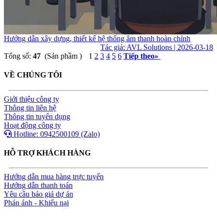
Hướng dẫn xây dựng, thiết kế hệ thống âm thanh hoàn chỉnh
Tác giả: AVL Solutions | 2026-03-18
Tổng số:
47
(Sản phầm )
1
2
3
4
5
6
Tiếp theo
»
VỀ CHÚNG TÔI
Giới thiệu công ty
Thông tin liên hệ
Thông tin tuyển dụng
Hoạt động công ty
Hotline: 0942500109 (Zalo)
HỖ TRỢ KHÁCH HÀNG
Hướng dẫn mua hàng trực tuyến
Hướng dẫn thanh toán
Yêu cầu báo giá dự án
Phán ánh - Khiếu nại