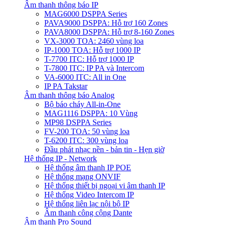
Âm thanh thông báo IP
MAG6000 DSPPA Series
PAVA9000 DSPPA: Hỗ trợ 160 Zones
PAVA8000 DSPPA: Hỗ trợ 8-160 Zones
VX-3000 TOA: 2460 vùng loa
IP-1000 TOA: Hỗ trợ 1000 IP
T-7700 ITC: Hỗ trợ 1000 IP
T-7800 ITC: IP PA và Intercom
VA-6000 ITC: All in One
IP PA Takstar
Âm thanh thông báo Analog
Bộ báo cháy All-in-One
MAG1116 DSPPA: 10 Vùng
MP98 DSPPA Series
FV-200 TOA: 50 vùng loa
T-6200 ITC: 300 vùng loa
Đầu phát nhạc nền - bản tin - Hẹn giờ
Hệ thống IP - Network
Hệ thống âm thanh IP POE
Hệ thống mạng ONVIF
Hệ thống thiết bị ngoại vi âm thanh IP
Hệ thống Video Intercom IP
Hệ thống liên lạc nội bộ IP
Âm thanh công cộng Dante
Âm thanh Pro Sound