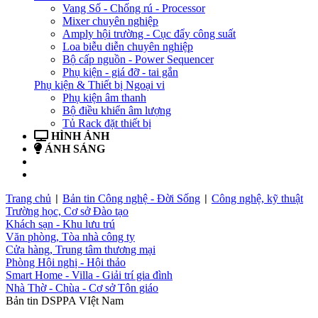
Vang Số - Chống rú - Processor
Mixer chuyên nghiệp
Amply hội trường - Cục đẩy công suất
Loa biễu diễn chuyên nghiệp
Bộ cấp nguồn - Power Sequencer
Phụ kiện - giá đỡ - tai gắn
Phụ kiện & Thiết bị Ngoại vi
Phụ kiện âm thanh
Bộ điều khiển âm lượng
Tủ Rack đặt thiết bị
HÌNH ẢNH
ÁNH SÁNG
BẢN TIN
LIÊN HỆ
Trang chủ
Bản tin Công nghệ - Đời Sống
Công nghệ, kỹ thuật
|
|
Trường học, Cơ sở Đào tạo
Khách sạn - Khu lưu trú
Văn phòng, Tòa nhà công ty
Cửa hàng, Trung tâm thương mại
Phòng Hội nghị - Hội thảo
Smart Home - Villa - Giải trí gia đình
Nhà Thờ - Chùa - Cơ sở Tôn giáo
Bản tin DSPPA VIệt Nam