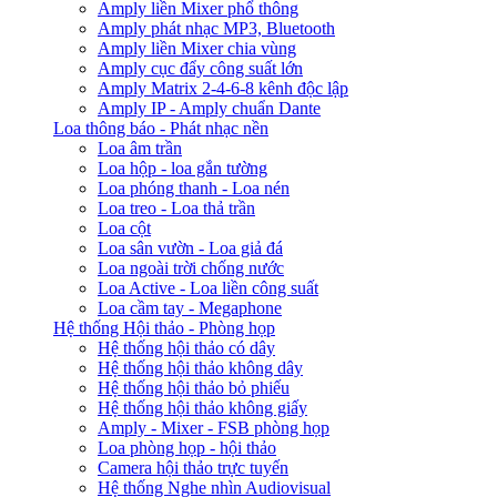
Amply liền Mixer phổ thông
Amply phát nhạc MP3, Bluetooth
Amply liền Mixer chia vùng
Amply cục đẩy công suất lớn
Amply Matrix 2-4-6-8 kênh độc lập
Amply IP - Amply chuẩn Dante
Loa thông báo - Phát nhạc nền
Loa âm trần
Loa hộp - loa gắn tường
Loa phóng thanh - Loa nén
Loa treo - Loa thả trần
Loa cột
Loa sân vườn - Loa giả đá
Loa ngoài trời chống nước
Loa Active - Loa liền công suất
Loa cầm tay - Megaphone
Hệ thống Hội thảo - Phòng họp
Hệ thống hội thảo có dây
Hệ thống hội thảo không dây
Hệ thống hội thảo bỏ phiếu
Hệ thống hội thảo không giấy
Amply - Mixer - FSB phòng họp
Loa phòng họp - hội thảo
Camera hội thảo trực tuyến
Hệ thống Nghe nhìn Audiovisual