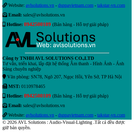
Website:
avlsolutions.vn
-
dsppavietnam.com
-
takstar-vn.com
Email:
sales@avlsolutions.vn
0942500109
Hotline:
(Bán hàng - Hỗ trợ giải pháp)
Công ty TNHH AVL SOLUTIONS CO.,LTD
Tư vẫn, triển khai, lắp đặt hệ thống Âm thanh - Hình Ảnh - Ánh
Sáng chuyên nghiệp
Văn phòng: SN78, Ngõ 207, Ngọc Hồi, Yên Sở, TP Hà Nội
MST:
0110978465
0942500109
Hotline:
(Bán hàng - Hỗ trợ giải pháp)
Email:
sales@avlsolutions.vn
Website:
avlsolutions.vn
-
dsppavietnam.com
-
takstar-vn.com
© 2026 AVL Solutions : Audio-Visual-Lighting .Tất cả đều được
giữ bản quyền.