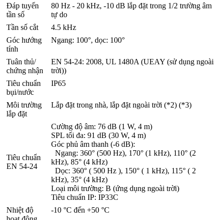
Đáp tuyến
80 Hz - 20 kHz, -10 dB lắp đặt trong 1/2 trường âm
tần số
tự do
Tần số cắt
4.5 kHz
Góc hướng
Ngang: 100°, dọc: 100°
tính
Tuân thủ/
EN 54-24: 2008, UL 1480A (UEAY (sử dụng ngoài
chứng nhận
trời))
Tiêu chuẩn
IP65
bụi/nước
Môi trường
Lắp đặt trong nhà, lắp đặt ngoài trời (*2) (*3)
lắp đặt
Cường độ âm: 76 dB (1 W, 4 m)
SPL tối đa: 91 dB (30 W, 4 m)
Góc phủ âm thanh (-6 dB):
Ngang: 360° (500 Hz), 170° (1 kHz), 110° (2
Tiêu chuẩn
kHz), 85° (4 kHz)
EN 54-24
Dọc: 360° ( 500 Hz ), 150° ( 1 kHz), 115° ( 2
kHz), 35° (4 kHz)
Loại môi trường: B (ứng dụng ngoài trời)
Tiêu chuẩn IP: IP33C
Nhiệt độ
-10 °C đến +50 °C
hoạt động