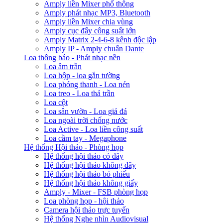
Amply liền Mixer phổ thông
Amply phát nhạc MP3, Bluetooth
Amply liền Mixer chia vùng
Amply cục đẩy công suất lớn
Amply Matrix 2-4-6-8 kênh độc lập
Amply IP - Amply chuẩn Dante
Loa thông báo - Phát nhạc nền
Loa âm trần
Loa hộp - loa gắn tường
Loa phóng thanh - Loa nén
Loa treo - Loa thả trần
Loa cột
Loa sân vườn - Loa giả đá
Loa ngoài trời chống nước
Loa Active - Loa liền công suất
Loa cầm tay - Megaphone
Hệ thống Hội thảo - Phòng họp
Hệ thống hội thảo có dây
Hệ thống hội thảo không dây
Hệ thống hội thảo bỏ phiếu
Hệ thống hội thảo không giấy
Amply - Mixer - FSB phòng họp
Loa phòng họp - hội thảo
Camera hội thảo trực tuyến
Hệ thống Nghe nhìn Audiovisual