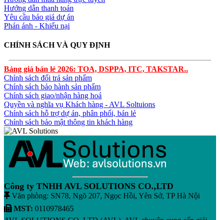
Hướng dẫn thanh toán
Yêu cầu báo giá dự án
Phán ánh - Khiếu nại
CHÍNH SÁCH VÀ QUY ĐỊNH
Bảng giá bán lẻ 2026: TOA, DSPPA, ITC, TAKSTAR..
Chính sách đổi trả sản phẩm
Chính sách bảo hành sản phẩm
Chính sách giao/nhận hàng hoá
Quyền và nghĩa vụ Khách hàng - AVL Soltuions
Chính sách hỗ trợ dự án, phân phối, bán lẻ
Chính sách bảo mật thông tin khách hàng
Công ty TNHH AVL SOLUTIONS CO.,LTD
Văn phòng: SN78, Ngõ 207, Ngọc Hồi, Yên Sở, TP Hà Nội
MST:
0110978465