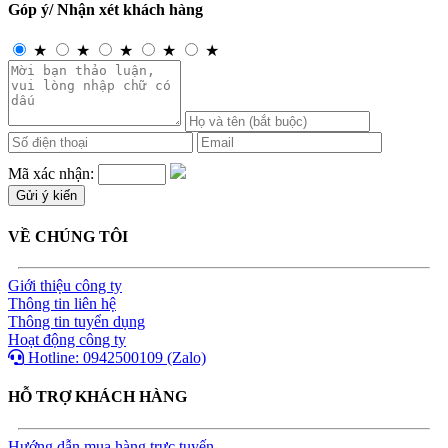
Góp ý/ Nhận xét khách hàng
★
★
★
★
★
Mã xác nhận:
VỀ CHÚNG TÔI
Giới thiệu công ty
Thông tin liên hệ
Thông tin tuyển dụng
Hoạt động công ty
Hotline: 0942500109 (Zalo)
HỖ TRỢ KHÁCH HÀNG
Hướng dẫn mua hàng trực tuyến