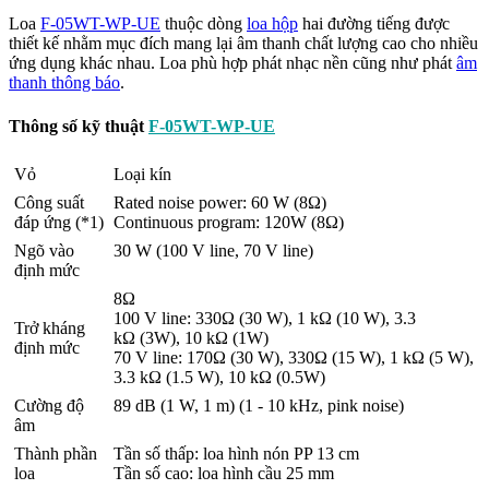
Loa
F-05WT-WP-UE
thuộc dòng
loa hộp
hai đường tiếng được
thiết kế nhằm mục đích mang lại âm thanh chất lượng cao cho nhiều
ứng dụng khác nhau. Loa phù hợp phát nhạc nền cũng như phát
âm
thanh thông báo
.
Thông số kỹ thuật
F-05WT-WP-UE
Vỏ
Loại kín
Công suất
Rated noise power: 60 W (8Ω)
đáp ứng (*1)
Continuous program: 120W (8Ω)
Ngõ vào
30 W (100 V line, 70 V line)
định mức
8Ω
100 V line: 330Ω (30 W), 1 kΩ (10 W), 3.3
Trở kháng
kΩ (3W), 10 kΩ (1W)
định mức
70 V line: 170Ω (30 W), 330Ω (15 W), 1 kΩ (5 W),
3.3 kΩ (1.5 W), 10 kΩ (0.5W)
Cường độ
89 dB (1 W, 1 m) (1 - 10 kHz, pink noise)
âm
Thành phần
Tần số thấp: loa hình nón PP 13 cm
loa
Tần số cao: loa hình cầu 25 mm