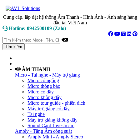
Cung cấp, lắp đặt hệ thống Âm Thanh - Hình Ảnh - Ánh sáng hàng
đầu tại Việt Nam
Hotline: 0942500109 (Zalo)
TRANG CHỦ
GIỚI THIỆU
ÂM THANH
Micro - Tai nghe - Máy trợ giảng
Micro cổ ngỗng
Micro thông báo
Micro có dây
Micro không dây
Micro tour guide - phiên dịch
Máy trợ giảng có dây
Tai nghe
Máy trợ giảng không dây
Sound Card Livestream
Amply - Tăng Âm công suất
Amply Mini - Amply Stereo