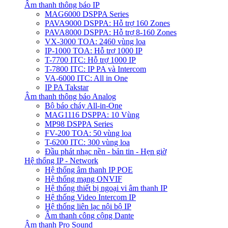
Âm thanh thông báo IP
MAG6000 DSPPA Series
PAVA9000 DSPPA: Hỗ trợ 160 Zones
PAVA8000 DSPPA: Hỗ trợ 8-160 Zones
VX-3000 TOA: 2460 vùng loa
IP-1000 TOA: Hỗ trợ 1000 IP
T-7700 ITC: Hỗ trợ 1000 IP
T-7800 ITC: IP PA và Intercom
VA-6000 ITC: All in One
IP PA Takstar
Âm thanh thông báo Analog
Bộ báo cháy All-in-One
MAG1116 DSPPA: 10 Vùng
MP98 DSPPA Series
FV-200 TOA: 50 vùng loa
T-6200 ITC: 300 vùng loa
Đầu phát nhạc nền - bản tin - Hẹn giờ
Hệ thống IP - Network
Hệ thống âm thanh IP POE
Hệ thống mạng ONVIF
Hệ thống thiết bị ngoại vi âm thanh IP
Hệ thống Video Intercom IP
Hệ thống liên lạc nội bộ IP
Âm thanh công cộng Dante
Âm thanh Pro Sound