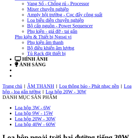
Vang Số - Chống rú - Processor
Mixer chuyên nghiệp
Amply hội trường - Cục đẩy công suất
Loa biễu diễn chuyên nghiệp
Bộ cấp nguồn - Power Sequencer
Phụ kiện - giá đỡ - tai gắn
Phụ kiện & Thiết bị Ngoại vi
Phụ kiện âm thanh
Bộ điều khiển âm lượng
Tủ Rack đặt thiết bị
HÌNH ẢNH
ÁNH SÁNG
BẢN TIN
LIÊN HỆ
Trang chủ
ÂM THANH
Loa thông báo - Phát nhạc nền
Loa
|
|
|
hộp - loa gắn tường
Loa hộp 20W - 30W
|
DANH MỤC SẢN PHẨM
Loa hộp 3W - 6W
Loa hộp 9W - 15W
Loa hộp 20W - 30W
Loa hộp 40W - 60W
Loa hộp ngoài trời hai đường tiếng 30W