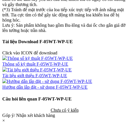
và gây thương tích.
(*3) Tránh để mặt trước của loa tiếp xúc trực tiếp với ánh nắng mặt
trời. Tia cực tím có thể gây tác động tới màng loa khiến loa dễ bị
hỏng hóc.
Lưu ý: Sản phẩm không bao gồm Bu-lông và đai ốc cho gắn giá đỡ
lên tường hoặc trần nhà.
Tài liệu Download F-05WT-WP-UE
Click vào ICON để download
Thông số kỹ thuật F-05WT-WP-UE
Tài liệu giới thiệu F-05WT-WP-UE
Hướng dẫn lắp đặt - sử dụng F-05WT-WP-UE
Câu hỏi liên quan F-05WT-WP-UE
Chưa có ý kiến
Góp ý/ Nhận xét khách hàng
×