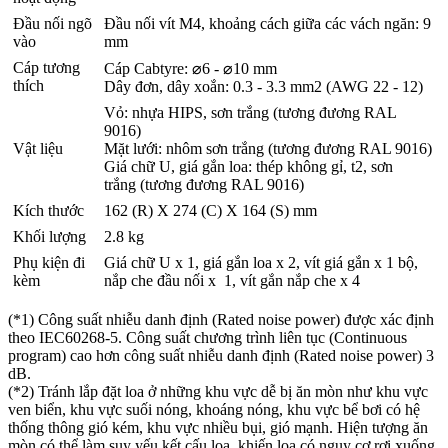
Đầu nối ngõ
Đầu nối vít M4, khoảng cách giữa các vách ngăn: 9
vào
mm
Cáp tương
Cáp Cabtyre: ⌀6 - ⌀10 mm
thích
Dây đơn, dây xoắn: 0.3 - 3.3 mm2 (AWG 22 - 12)
Vỏ: nhựa HIPS, sơn trắng (tương đương RAL
9016)
Vật liệu
Mặt lưới: nhôm sơn trắng (tương đương RAL 9016)
Giá chữ U, giá gắn loa: thép không gỉ, t2, sơn
trắng (tương đương RAL 9016)
Kích thước
162 (R) X 274 (C) X 164 (S) mm
Khối lượng
2.8 kg
Phụ kiện đi
Giá chữ U x 1, giá gắn loa x 2, vít giá gắn x 1 bộ,
kèm
nắp che đầu nối x 1, vít gắn nắp che x 4
(*1) Công suất nhiễu danh định (Rated noise power) được xác định
theo IEC60268-5. Công suất chương trình liên tục (Continuous
program) cao hơn công suất nhiễu danh định (Rated noise power) 3
dB.
(*2) Tránh lắp đặt loa ở những khu vực dễ bị ăn mòn như khu vực
ven biển, khu vực suối nóng, khoáng nóng, khu vực bể bơi có hệ
thống thông gió kém, khu vực nhiều bụi, gió mạnh. Hiện tượng ăn
mòn có thể làm suy yếu kết cấu loa, khiến loa có nguy cơ rơi xuống