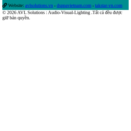
Website:
avlsolutions.vn
-
dsppavietnam.com
-
takstar-vn.com
© 2026 AVL Solutions : Audio-Visual-Lighting .Tất cả đều được
giữ bản quyền.