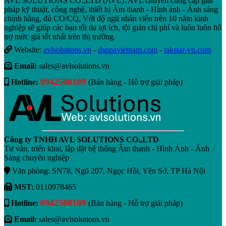
AVL SOLUTIONS CO.,LTD (AVL). AVL chuyên cung cấp giải
pháp kỹ thuật, công nghệ, thiết bị Âm thanh - Hình ảnh - Ánh sáng
chính hãng, đủ CO/CQ, Với độ ngũ nhân viên trên 10 năm kinh
nghiệp sẽ giúp các bạn tối đa lợi ích, tội giản chi phí và luôn luôn hỗ
trợ mức giá tốt nhất trên thị trường.
Website:
avlsolutions.vn
-
dsppavietnam.com
-
takstar-vn.com
Email:
sales@avlsolutions.vn
0942500109
Hotline:
(Bán hàng - Hỗ trợ giải pháp)
Công ty TNHH AVL SOLUTIONS CO.,LTD
Tư vẫn, triển khai, lắp đặt hệ thống Âm thanh - Hình Ảnh - Ánh
Sáng chuyên nghiệp
Văn phòng: SN78, Ngõ 207, Ngọc Hồi, Yên Sở, TP Hà Nội
MST:
0110978465
0942500109
Hotline:
(Bán hàng - Hỗ trợ giải pháp)
Email:
sales@avlsolutions.vn