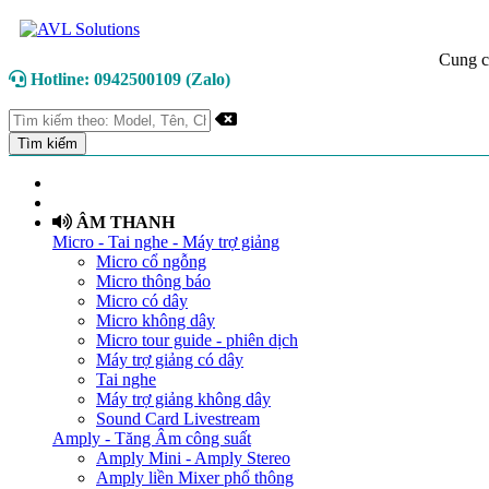
Cung c
Hotline: 0942500109 (Zalo)
TRANG CHỦ
GIỚI THIỆU
ÂM THANH
Micro - Tai nghe - Máy trợ giảng
Micro cổ ngỗng
Micro thông báo
Micro có dây
Micro không dây
Micro tour guide - phiên dịch
Máy trợ giảng có dây
Tai nghe
Máy trợ giảng không dây
Sound Card Livestream
Amply - Tăng Âm công suất
Amply Mini - Amply Stereo
Amply liền Mixer phổ thông