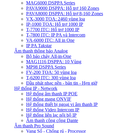
MAG6000 DSPPA Series
PAVA9000 DSPPA: Hỗ trợ 160 Zones
PAVA8000 DSPPA: Hỗ trợ 8-160 Zones
VX-3000 TOA: 2460 vùng loa
IP-1000 TOA: Hỗ trợ 1000 IP
T-7700 ITC: Hỗ trợ 1000 IP
T-7800 ITC: IP PA và Intercom
VA-6000 ITC: All in One
IP PA Takstar
Âm thanh thông báo Analog
Bộ báo cháy All-in-One
MAG1116 DSPPA: 10 Vùng
MP98 DSPPA Series
FV-200 TOA: 50 vùng loa
T-6200 ITC: 300 vùng loa
Đầu phát nhạc nền - bản tin - Hẹn giờ
Hệ thống IP - Network
Hệ thống âm thanh IP POE
Hệ thống mạng ONVIF
Hệ thống thiết bị ngoại vi âm thanh IP
Hệ thống Video Intercom IP
Hệ thống liên lạc nội bộ IP
Âm thanh công cộng Dante
Âm thanh Pro Sound
Vang Số - Chống rú - Processor