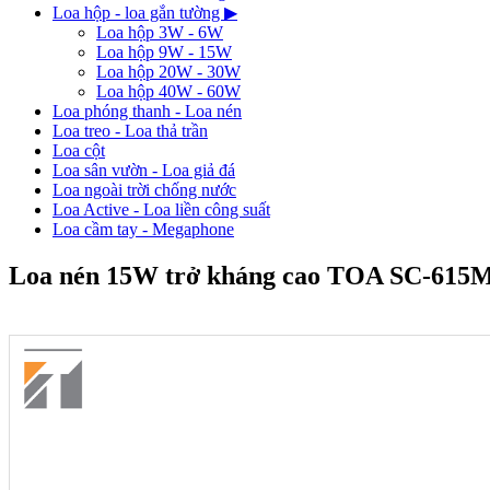
Loa hộp - loa gắn tường
▶
Loa hộp 3W - 6W
Loa hộp 9W - 15W
Loa hộp 20W - 30W
Loa hộp 40W - 60W
Loa phóng thanh - Loa nén
Loa treo - Loa thả trần
Loa cột
Loa sân vườn - Loa giả đá
Loa ngoài trời chống nước
Loa Active - Loa liền công suất
Loa cầm tay - Megaphone
Loa nén 15W trở kháng cao TOA SC-615