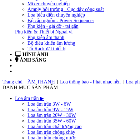
Mixer chuyên nghiệp
Amply hội trường - Cục đẩy công suất
Loa biễu diễn chuyên nghiệp
Bộ cấp nguồn - Power Sequencer
Phụ kiện - giá đỡ - tai gắn
Phụ kiện & Thiết bị Ngoại vi
Phụ kiện âm thanh
Bộ điều khiển âm lượng
Tủ Rack đặt thiết bị
HÌNH ẢNH
ÁNH SÁNG
BẢN TIN
LIÊN HỆ
Trang chủ
ÂM THANH
Loa thông báo - Phát nhạc nền
Loa ph
|
|
|
DANH MỤC SẢN PHẨM
Loa âm trần
▶
Loa âm trần 3W - 6W
Loa âm trần 9W - 15W
Loa âm trần 20W - 30W
Loa âm trần 35W - 60W
Loa âm trần chất lượng cao
Loa âm trần chống cháy
Loa âm trần chống nước