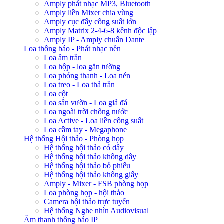
Amply phát nhạc MP3, Bluetooth
Amply liền Mixer chia vùng
Amply cục đẩy công suất lớn
Amply Matrix 2-4-6-8 kênh độc lập
Amply IP - Amply chuẩn Dante
Loa thông báo - Phát nhạc nền
Loa âm trần
Loa hộp - loa gắn tường
Loa phóng thanh - Loa nén
Loa treo - Loa thả trần
Loa cột
Loa sân vườn - Loa giả đá
Loa ngoài trời chống nước
Loa Active - Loa liền công suất
Loa cầm tay - Megaphone
Hệ thống Hội thảo - Phòng họp
Hệ thống hội thảo có dây
Hệ thống hội thảo không dây
Hệ thống hội thảo bỏ phiếu
Hệ thống hội thảo không giấy
Amply - Mixer - FSB phòng họp
Loa phòng họp - hội thảo
Camera hội thảo trực tuyến
Hệ thống Nghe nhìn Audiovisual
Âm thanh thông báo IP