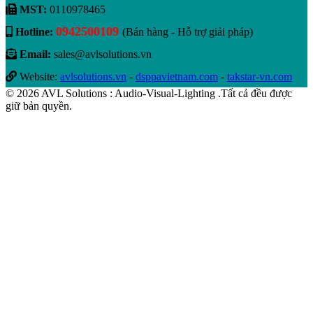
MST:
0110978465
0942500109
Hotline:
(Bán hàng - Hỗ trợ giải pháp)
Email:
sales@avlsolutions.vn
Website:
avlsolutions.vn
-
dsppavietnam.com
-
takstar-vn.com
© 2026 AVL Solutions : Audio-Visual-Lighting .Tất cả đều được
giữ bản quyền.