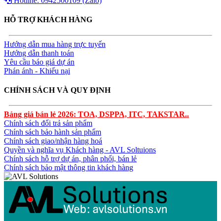
Hotline: 0942500109 (Zalo)
HỖ TRỢ KHÁCH HÀNG
Hướng dẫn mua hàng trực tuyến
Hướng dẫn thanh toán
Yêu cầu báo giá dự án
Phán ánh - Khiếu nại
CHÍNH SÁCH VÀ QUY ĐỊNH
Bảng giá bán lẻ 2026: TOA, DSPPA, ITC, TAKSTAR..
Chính sách đổi trả sản phẩm
Chính sách bảo hành sản phẩm
Chính sách giao/nhận hàng hoá
Quyền và nghĩa vụ Khách hàng - AVL Soltuions
Chính sách hỗ trợ dự án, phân phối, bán lẻ
Chính sách bảo mật thông tin khách hàng