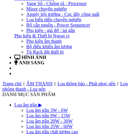
Vang Số - Chống rú - Processor
Mixer chuyên nghiệp
Amply hội trường - Cục đẩy công suất
Loa biễu diễn chuyên nghiệp
Bộ cấp nguồn - Power Sequencer
Phụ kiện - giá đỡ - tai gắn
Phụ kiện & Thiết bị Ngoại vi
Phụ kiện âm thanh
Bộ điều khiển âm lượng
Tủ Rack đặt thiết bị
HÌNH ẢNH
ÁNH SÁNG
BẢN TIN
LIÊN HỆ
Trang chủ
ÂM THANH
Loa thông báo - Phát nhạc nền
Loa
|
|
|
phóng thanh - Loa nén
DANH MỤC SẢN PHẨM
Loa âm trần
▶
Loa âm trần 3W - 6W
Loa âm trần 9W - 15W
Loa âm trần 20W - 30W
Loa âm trần 35W - 60W
Loa âm trần chất lượng cao