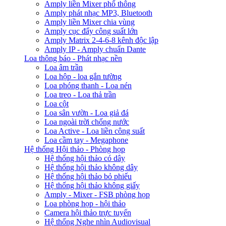
Amply liền Mixer phổ thông
Amply phát nhạc MP3, Bluetooth
Amply liền Mixer chia vùng
Amply cục đẩy công suất lớn
Amply Matrix 2-4-6-8 kênh độc lập
Amply IP - Amply chuẩn Dante
Loa thông báo - Phát nhạc nền
Loa âm trần
Loa hộp - loa gắn tường
Loa phóng thanh - Loa nén
Loa treo - Loa thả trần
Loa cột
Loa sân vườn - Loa giả đá
Loa ngoài trời chống nước
Loa Active - Loa liền công suất
Loa cầm tay - Megaphone
Hệ thống Hội thảo - Phòng họp
Hệ thống hội thảo có dây
Hệ thống hội thảo không dây
Hệ thống hội thảo bỏ phiếu
Hệ thống hội thảo không giấy
Amply - Mixer - FSB phòng họp
Loa phòng họp - hội thảo
Camera hội thảo trực tuyến
Hệ thống Nghe nhìn Audiovisual