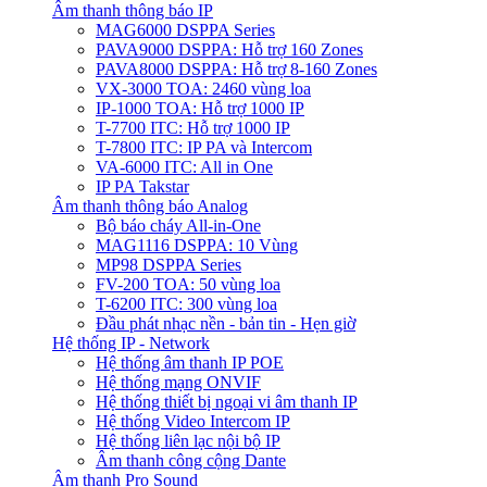
Âm thanh thông báo IP
MAG6000 DSPPA Series
PAVA9000 DSPPA: Hỗ trợ 160 Zones
PAVA8000 DSPPA: Hỗ trợ 8-160 Zones
VX-3000 TOA: 2460 vùng loa
IP-1000 TOA: Hỗ trợ 1000 IP
T-7700 ITC: Hỗ trợ 1000 IP
T-7800 ITC: IP PA và Intercom
VA-6000 ITC: All in One
IP PA Takstar
Âm thanh thông báo Analog
Bộ báo cháy All-in-One
MAG1116 DSPPA: 10 Vùng
MP98 DSPPA Series
FV-200 TOA: 50 vùng loa
T-6200 ITC: 300 vùng loa
Đầu phát nhạc nền - bản tin - Hẹn giờ
Hệ thống IP - Network
Hệ thống âm thanh IP POE
Hệ thống mạng ONVIF
Hệ thống thiết bị ngoại vi âm thanh IP
Hệ thống Video Intercom IP
Hệ thống liên lạc nội bộ IP
Âm thanh công cộng Dante
Âm thanh Pro Sound