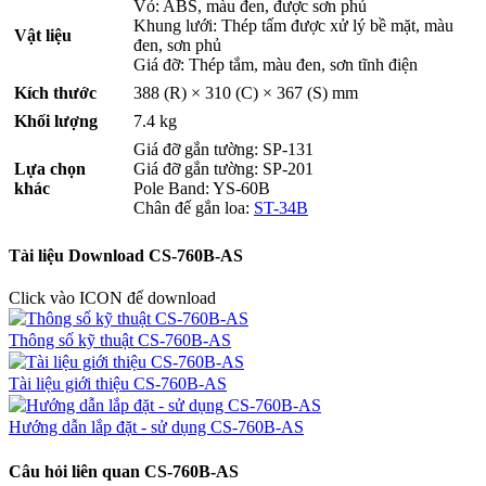
Vỏ: ABS, màu đen, được sơn phủ
Khung lưới: Thép tấm được xử lý bề mặt, màu
Vật liệu
đen, sơn phủ
Giá đỡ: Thép tắm, màu đen, sơn tĩnh điện
Kích thước
388 (R) × 310 (C) × 367 (S) mm
Khối lượng
7.4 kg
Giá đỡ gắn tường: SP-131
Lựa chọn
Giá đỡ gắn tường: SP-201
khác
Pole Band: YS-60B
Chân đế gắn loa:
ST-34B
Tài liệu Download CS-760B-AS
Click vào ICON để download
Thông số kỹ thuật CS-760B-AS
Tài liệu giới thiệu CS-760B-AS
Hướng dẫn lắp đặt - sử dụng CS-760B-AS
Câu hỏi liên quan CS-760B-AS