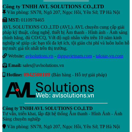
Công ty TNHH AVL SOLUTIONS CO.,LTD
Văn phòng: SN78, Ngõ 207, Ngọc Hồi, Yên Sở, TP Hà Nội
MST:
0110978465
AVL SOLUTIONS CO.,LTD (AVL). AVL chuyên cung cấp giải
pháp kỹ thuật, công nghệ, thiết bị Âm thanh - Hình ảnh - Ánh sáng
chính hãng, đủ CO/CQ, Với độ ngũ nhân viên trên 10 năm kinh
nghiệp sẽ giúp các bạn tối đa lợi ích, tội giản chi phí và luôn luôn hỗ
trợ mức giá tốt nhất trên thị trường.
Website:
avlsolutions.vn
-
dsppavietnam.com
-
takstar-vn.com
Email:
sales@avlsolutions.vn
0942500109
Hotline:
(Bán hàng - Hỗ trợ giải pháp)
Công ty TNHH AVL SOLUTIONS CO.,LTD
Tư vẫn, triển khai, lắp đặt hệ thống Âm thanh - Hình Ảnh - Ánh
Sáng chuyên nghiệp
Văn phòng: SN78, Ngõ 207, Ngọc Hồi, Yên Sở, TP Hà Nội