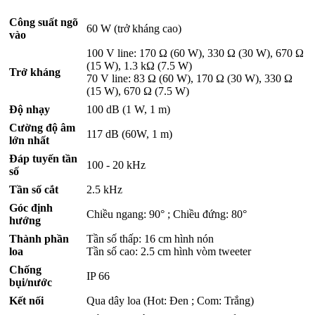
Công suất ngõ
60 W (trở kháng cao)
vào
100 V line: 170 Ω (60 W), 330 Ω (30 W), 670 Ω
(15 W), 1.3 kΩ (7.5 W)
Trở kháng
70 V line: 83 Ω (60 W), 170 Ω (30 W), 330 Ω
(15 W), 670 Ω (7.5 W)
Độ nhạy
100 dB (1 W, 1 m)
Cường độ âm
117 dB (60W, 1 m)
lớn nhất
Đáp tuyến tần
100 - 20 kHz
số
Tần số cắt
2.5 kHz
Góc định
Chiều ngang: 90° ; Chiều đứng: 80°
hướng
Thành phần
Tần số thấp: 16 cm hình nón
loa
Tần số cao: 2.5 cm hình vòm tweeter
Chống
IP 66
bụi/nước
Kết nối
Qua dây loa (Hot: Đen ; Com: Trắng)