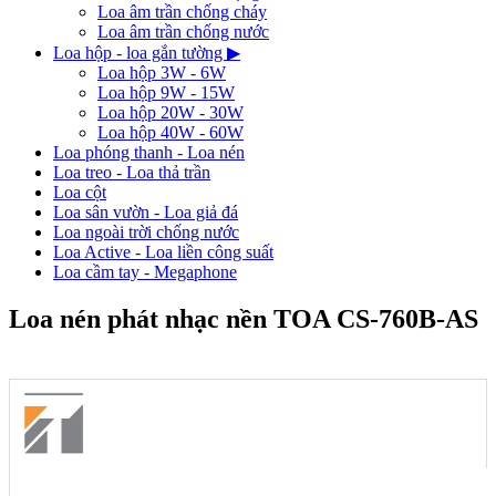
Loa âm trần chống cháy
Loa âm trần chống nước
Loa hộp - loa gắn tường
▶
Loa hộp 3W - 6W
Loa hộp 9W - 15W
Loa hộp 20W - 30W
Loa hộp 40W - 60W
Loa phóng thanh - Loa nén
Loa treo - Loa thả trần
Loa cột
Loa sân vườn - Loa giả đá
Loa ngoài trời chống nước
Loa Active - Loa liền công suất
Loa cầm tay - Megaphone
Loa nén phát nhạc nền TOA CS-760B-AS