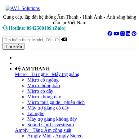
Cung cấp, lắp đặt hệ thống Âm Thanh - Hình Ảnh - Ánh sáng hàng
đầu tại Việt Nam
Hotline: 0942500109 (Zalo)
TRANG CHỦ
GIỚI THIỆU
ÂM THANH
Micro - Tai nghe - Máy trợ giảng
Micro cổ ngỗng
Micro thông báo
Micro có dây
Micro không dây
Micro tour guide - phiên dịch
Máy trợ giảng có dây
Tai nghe
Máy trợ giảng không dây
Sound Card Livestream
Amply - Tăng Âm công suất
Amply Mini - Amply Stereo