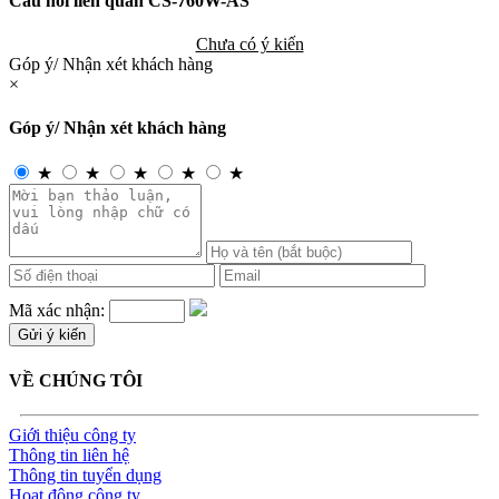
Câu hỏi liên quan CS-760W-AS
Chưa có ý kiến
Góp ý/ Nhận xét khách hàng
×
Góp ý/ Nhận xét khách hàng
★
★
★
★
★
Mã xác nhận:
VỀ CHÚNG TÔI
Giới thiệu công ty
Thông tin liên hệ
Thông tin tuyển dụng
Hoạt động công ty