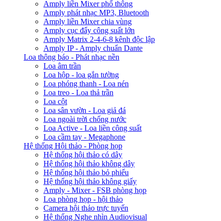
Amply liền Mixer phổ thông
Amply phát nhạc MP3, Bluetooth
Amply liền Mixer chia vùng
Amply cục đẩy công suất lớn
Amply Matrix 2-4-6-8 kênh độc lập
Amply IP - Amply chuẩn Dante
Loa thông báo - Phát nhạc nền
Loa âm trần
Loa hộp - loa gắn tường
Loa phóng thanh - Loa nén
Loa treo - Loa thả trần
Loa cột
Loa sân vườn - Loa giả đá
Loa ngoài trời chống nước
Loa Active - Loa liền công suất
Loa cầm tay - Megaphone
Hệ thống Hội thảo - Phòng họp
Hệ thống hội thảo có dây
Hệ thống hội thảo không dây
Hệ thống hội thảo bỏ phiếu
Hệ thống hội thảo không giấy
Amply - Mixer - FSB phòng họp
Loa phòng họp - hội thảo
Camera hội thảo trực tuyến
Hệ thống Nghe nhìn Audiovisual