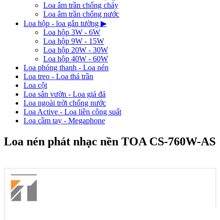
Loa âm trần chống cháy
Loa âm trần chống nước
Loa hộp - loa gắn tường
▶
Loa hộp 3W - 6W
Loa hộp 9W - 15W
Loa hộp 20W - 30W
Loa hộp 40W - 60W
Loa phóng thanh - Loa nén
Loa treo - Loa thả trần
Loa cột
Loa sân vườn - Loa giả đá
Loa ngoài trời chống nước
Loa Active - Loa liền công suất
Loa cầm tay - Megaphone
Loa nén phát nhạc nền TOA CS-760W-AS