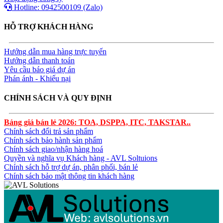
Hotline: 0942500109 (Zalo)
HỖ TRỢ KHÁCH HÀNG
Hướng dẫn mua hàng trực tuyến
Hướng dẫn thanh toán
Yêu cầu báo giá dự án
Phán ánh - Khiếu nại
CHÍNH SÁCH VÀ QUY ĐỊNH
Bảng giá bán lẻ 2026: TOA, DSPPA, ITC, TAKSTAR..
Chính sách đổi trả sản phẩm
Chính sách bảo hành sản phẩm
Chính sách giao/nhận hàng hoá
Quyền và nghĩa vụ Khách hàng - AVL Soltuions
Chính sách hỗ trợ dự án, phân phối, bán lẻ
Chính sách bảo mật thông tin khách hàng