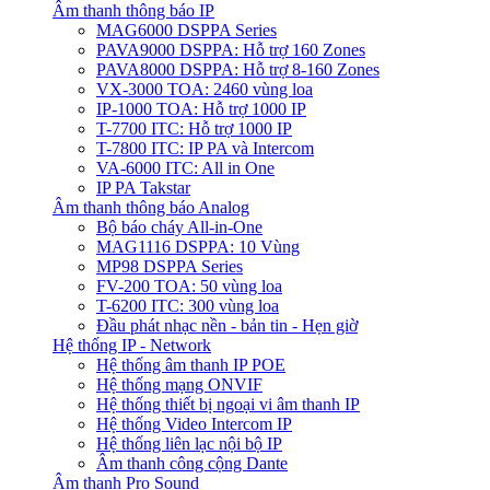
Âm thanh thông báo IP
MAG6000 DSPPA Series
PAVA9000 DSPPA: Hỗ trợ 160 Zones
PAVA8000 DSPPA: Hỗ trợ 8-160 Zones
VX-3000 TOA: 2460 vùng loa
IP-1000 TOA: Hỗ trợ 1000 IP
T-7700 ITC: Hỗ trợ 1000 IP
T-7800 ITC: IP PA và Intercom
VA-6000 ITC: All in One
IP PA Takstar
Âm thanh thông báo Analog
Bộ báo cháy All-in-One
MAG1116 DSPPA: 10 Vùng
MP98 DSPPA Series
FV-200 TOA: 50 vùng loa
T-6200 ITC: 300 vùng loa
Đầu phát nhạc nền - bản tin - Hẹn giờ
Hệ thống IP - Network
Hệ thống âm thanh IP POE
Hệ thống mạng ONVIF
Hệ thống thiết bị ngoại vi âm thanh IP
Hệ thống Video Intercom IP
Hệ thống liên lạc nội bộ IP
Âm thanh công cộng Dante
Âm thanh Pro Sound