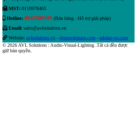
MST:
0110978465
0942500109
Hotline:
(Bán hàng - Hỗ trợ giải pháp)
Email:
sales@avlsolutions.vn
Website:
avlsolutions.vn
-
dsppavietnam.com
-
takstar-vn.com
© 2026 AVL Solutions : Audio-Visual-Lighting .Tất cả đều được
giữ bản quyền.