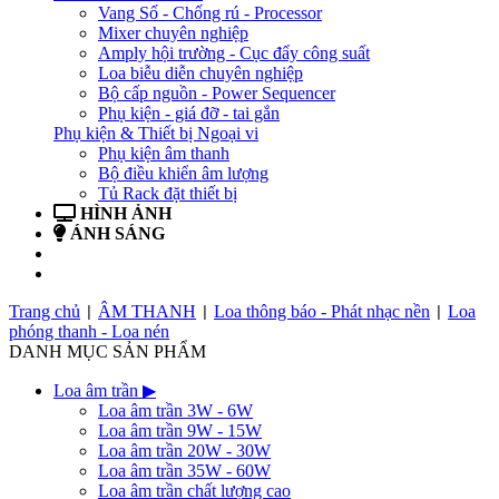
Vang Số - Chống rú - Processor
Mixer chuyên nghiệp
Amply hội trường - Cục đẩy công suất
Loa biễu diễn chuyên nghiệp
Bộ cấp nguồn - Power Sequencer
Phụ kiện - giá đỡ - tai gắn
Phụ kiện & Thiết bị Ngoại vi
Phụ kiện âm thanh
Bộ điều khiển âm lượng
Tủ Rack đặt thiết bị
HÌNH ẢNH
ÁNH SÁNG
BẢN TIN
LIÊN HỆ
Trang chủ
ÂM THANH
Loa thông báo - Phát nhạc nền
Loa
|
|
|
phóng thanh - Loa nén
DANH MỤC SẢN PHẨM
Loa âm trần
▶
Loa âm trần 3W - 6W
Loa âm trần 9W - 15W
Loa âm trần 20W - 30W
Loa âm trần 35W - 60W
Loa âm trần chất lượng cao