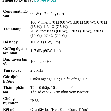
Thông số kỹ thuật
CS-760W-AS
Công suất ngõ
60 W (trở kháng cao)
vào
100 V line: 170 Ω (60 W), 330 Ω (30 W), 670 Ω
(15 W), 1.3 kΩ (7.5 W)
Trở kháng
70 V line: 83 Ω (60 W), 170 Ω (30 W), 330 Ω
(15 W), 670 Ω (7.5 W)
Độ nhạy
100 dB (1 W, 1 m)
Cường độ âm
117 dB (60W, 1 m)
lớn nhất
Đáp tuyến tần
100 - 20 kHz
số
Tần số cắt
2.5 kHz
Góc định
Chiều ngang: 90° ; Chiều đứng: 80°
hướng
Thành phần
Tần số thấp: 16 cm hình nón
loa
Tần số cao: 2.5 cm hình vòm tweeter
Chống
IP 66
bụi/nước
Kết nối
Qua dây loa (Hot: Đen; Com: Trắng)