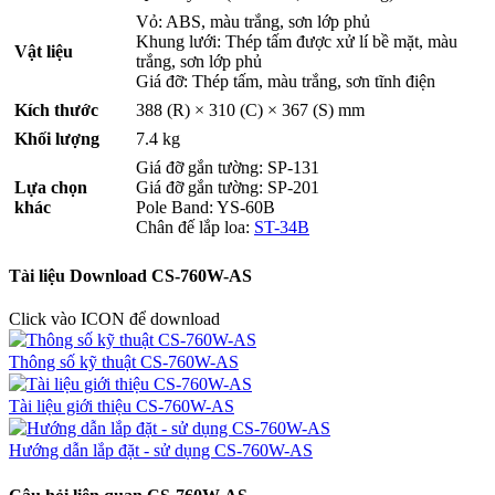
Vỏ: ABS, màu trắng, sơn lớp phủ
Khung lưới: Thép tấm được xử lí bề mặt, màu
Vật liệu
trắng, sơn lớp phủ
Giá đỡ: Thép tấm, màu trắng, sơn tĩnh điện
Kích thước
388 (R) × 310 (C) × 367 (S) mm
Khối lượng
7.4 kg
Giá đỡ gắn tường: SP-131
Lựa chọn
Giá đỡ gắn tường: SP-201
khác
Pole Band: YS-60B
Chân đế lắp loa:
ST-34B
Tài liệu Download CS-760W-AS
Click vào ICON để download
Thông số kỹ thuật CS-760W-AS
Tài liệu giới thiệu CS-760W-AS
Hướng dẫn lắp đặt - sử dụng CS-760W-AS