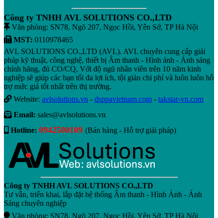
Công ty TNHH AVL SOLUTIONS CO.,LTD
Văn phòng: SN78, Ngõ 207, Ngọc Hồi, Yên Sở, TP Hà Nội
MST:
0110978465
AVL SOLUTIONS CO.,LTD (AVL). AVL chuyên cung cấp giải
pháp kỹ thuật, công nghệ, thiết bị Âm thanh - Hình ảnh - Ánh sáng
chính hãng, đủ CO/CQ, Với độ ngũ nhân viên trên 10 năm kinh
nghiệp sẽ giúp các bạn tối đa lợi ích, tội giản chi phí và luôn luôn hỗ
trợ mức giá tốt nhất trên thị trường.
Website:
avlsolutions.vn
-
dsppavietnam.com
-
takstar-vn.com
Email:
sales@avlsolutions.vn
0942500109
Hotline:
(Bán hàng - Hỗ trợ giải pháp)
Công ty TNHH AVL SOLUTIONS CO.,LTD
Tư vẫn, triển khai, lắp đặt hệ thống Âm thanh - Hình Ảnh - Ánh
Sáng chuyên nghiệp
Văn phòng: SN78, Ngõ 207, Ngọc Hồi, Yên Sở, TP Hà Nội