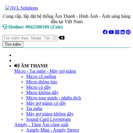
Cung cấp, lắp đặt hệ thống Âm Thanh - Hình Ảnh - Ánh sáng hàng
đầu tại Việt Nam
Hotline: 0942500109 (Zalo)
TRANG CHỦ
GIỚI THIỆU
ÂM THANH
Micro - Tai nghe - Máy trợ giảng
Micro cổ ngỗng
Micro thông báo
Micro có dây
Micro không dây
Micro tour guide - phiên dịch
Máy trợ giảng có dây
Tai nghe
Máy trợ giảng không dây
Sound Card Livestream
Amply - Tăng Âm công suất
Amply Mini - Amply Stereo