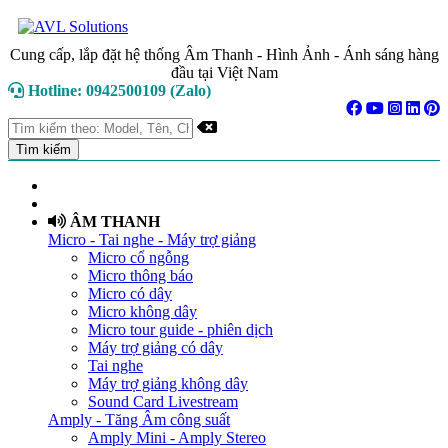
Cung cấp, lắp đặt hệ thống Âm Thanh - Hình Ảnh - Ánh sáng hàng
đầu tại Việt Nam
Hotline: 0942500109 (Zalo)
TRANG CHỦ
GIỚI THIỆU
ÂM THANH
Micro - Tai nghe - Máy trợ giảng
Micro cổ ngỗng
Micro thông báo
Micro có dây
Micro không dây
Micro tour guide - phiên dịch
Máy trợ giảng có dây
Tai nghe
Máy trợ giảng không dây
Sound Card Livestream
Amply - Tăng Âm công suất
Amply Mini - Amply Stereo