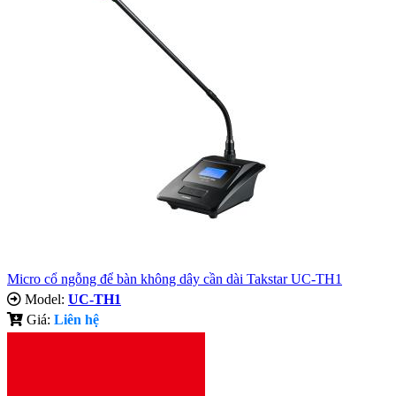
Micro cổ ngỗng để bàn không dây cần dài Takstar UC-TH1
Model:
UC-TH1
Giá:
Liên hệ