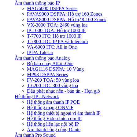
Âm thanh thông báo IP
MAG6000 DSPPA Series
PAVA9000 DSPPA: Hỗ trợ 160 Zones
PAVA8000 DSPPA: Hỗ trợ 8-160 Zones
VX-3000 TOA: 2460 vùng loa
IP-1000 TOA: Hỗ trợ 1000 IP
T-7700 ITC: Hỗ trợ 1000 IP
T-7800 ITC: IP PA và Intercom
VA-6000 ITC: All in One
IP PA Takstar
Âm thanh thông báo Analog
Bộ báo cháy All-in-One
MAG1116 DSPPA: 10 Vùng
MP98 DSPPA Series
FV-200 TOA: 50 vùng loa
T-6200 ITC: 300 vùng loa
Đầu phát nhạc nền - bản tin - Hẹn giờ
Hệ thống IP - Network
Hệ thống âm thanh IP POE
Hệ thống mạng ONVIF
Hệ thống thiết bị ngoại vi âm thanh IP
Hệ thống Video Intercom IP
Hệ thống liên lạc nội bộ IP
Âm thanh công cộng Dante
Âm thanh Pro Sound