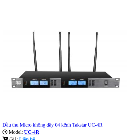
Đầu thu Micro không dây 04 kênh Takstar UC-4R
Model:
UC-4R
Giá:
Liên hệ