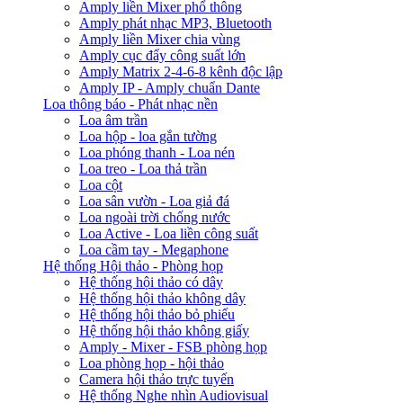
Amply liền Mixer phổ thông
Amply phát nhạc MP3, Bluetooth
Amply liền Mixer chia vùng
Amply cục đẩy công suất lớn
Amply Matrix 2-4-6-8 kênh độc lập
Amply IP - Amply chuẩn Dante
Loa thông báo - Phát nhạc nền
Loa âm trần
Loa hộp - loa gắn tường
Loa phóng thanh - Loa nén
Loa treo - Loa thả trần
Loa cột
Loa sân vườn - Loa giả đá
Loa ngoài trời chống nước
Loa Active - Loa liền công suất
Loa cầm tay - Megaphone
Hệ thống Hội thảo - Phòng họp
Hệ thống hội thảo có dây
Hệ thống hội thảo không dây
Hệ thống hội thảo bỏ phiếu
Hệ thống hội thảo không giấy
Amply - Mixer - FSB phòng họp
Loa phòng họp - hội thảo
Camera hội thảo trực tuyến
Hệ thống Nghe nhìn Audiovisual