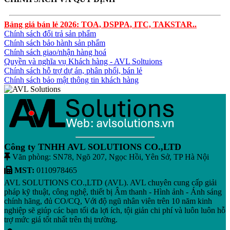
Bảng giá bán lẻ 2026: TOA, DSPPA, ITC, TAKSTAR..
Chính sách đổi trả sản phẩm
Chính sách bảo hành sản phẩm
Chính sách giao/nhận hàng hoá
Quyền và nghĩa vụ Khách hàng - AVL Soltuions
Chính sách hỗ trợ dự án, phân phối, bán lẻ
Chính sách bảo mật thông tin khách hàng
Công ty TNHH AVL SOLUTIONS CO.,LTD
Văn phòng: SN78, Ngõ 207, Ngọc Hồi, Yên Sở, TP Hà Nội
MST:
0110978465
AVL SOLUTIONS CO.,LTD (AVL). AVL chuyên cung cấp giải
pháp kỹ thuật, công nghệ, thiết bị Âm thanh - Hình ảnh - Ánh sáng
chính hãng, đủ CO/CQ, Với độ ngũ nhân viên trên 10 năm kinh
nghiệp sẽ giúp các bạn tối đa lợi ích, tội giản chi phí và luôn luôn hỗ
trợ mức giá tốt nhất trên thị trường.