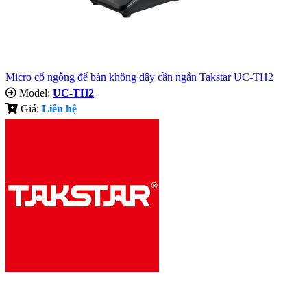
Micro cổ ngỗng để bàn không dây cần ngắn Takstar UC-TH2
Model:
UC-TH2
Giá:
Liên hệ