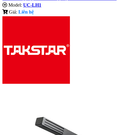
Model:
UC-LH1
Giá:
Liên hệ