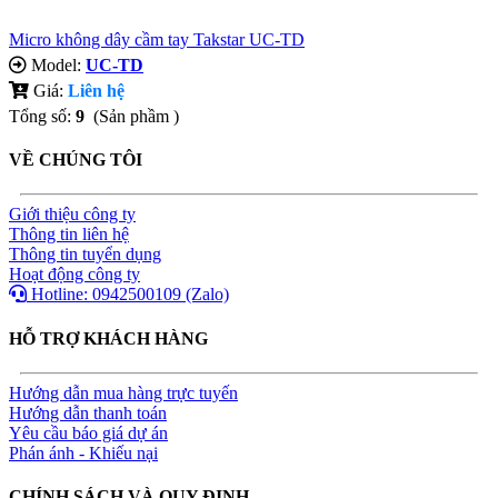
Micro không dây cầm tay Takstar UC-TD
Model:
UC-TD
Giá:
Liên hệ
Tổng số:
9
(Sản phầm )
VỀ CHÚNG TÔI
Giới thiệu công ty
Thông tin liên hệ
Thông tin tuyển dụng
Hoạt động công ty
Hotline: 0942500109 (Zalo)
HỖ TRỢ KHÁCH HÀNG
Hướng dẫn mua hàng trực tuyến
Hướng dẫn thanh toán
Yêu cầu báo giá dự án
Phán ánh - Khiếu nại
CHÍNH SÁCH VÀ QUY ĐỊNH