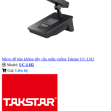
Micro để bàn không dây cần ngắn vuông Takstar UC-LH2
Model:
UC-LH2
Giá:
Liên hệ