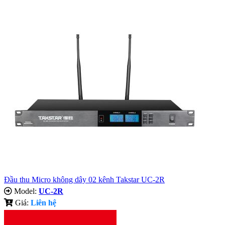
Đầu thu Micro không dây 02 kênh Takstar UC-2R
Model:
UC-2R
Giá:
Liên hệ