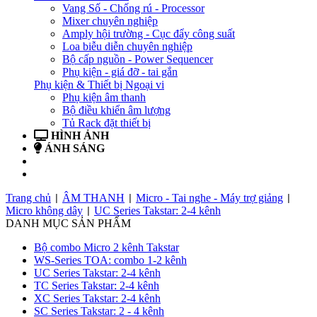
Vang Số - Chống rú - Processor
Mixer chuyên nghiệp
Amply hội trường - Cục đẩy công suất
Loa biễu diễn chuyên nghiệp
Bộ cấp nguồn - Power Sequencer
Phụ kiện - giá đỡ - tai gắn
Phụ kiện & Thiết bị Ngoại vi
Phụ kiện âm thanh
Bộ điều khiển âm lượng
Tủ Rack đặt thiết bị
HÌNH ẢNH
ÁNH SÁNG
BẢN TIN
LIÊN HỆ
Trang chủ
ÂM THANH
Micro - Tai nghe - Máy trợ giảng
|
|
|
Micro không dây
UC Series Takstar: 2-4 kênh
|
DANH MỤC SẢN PHẨM
Bộ combo Micro 2 kênh Takstar
WS-Series TOA: combo 1-2 kênh
UC Series Takstar: 2-4 kênh
TC Series Takstar: 2-4 kênh
XC Series Takstar: 2-4 kênh
SC Series Takstar: 2 - 4 kênh