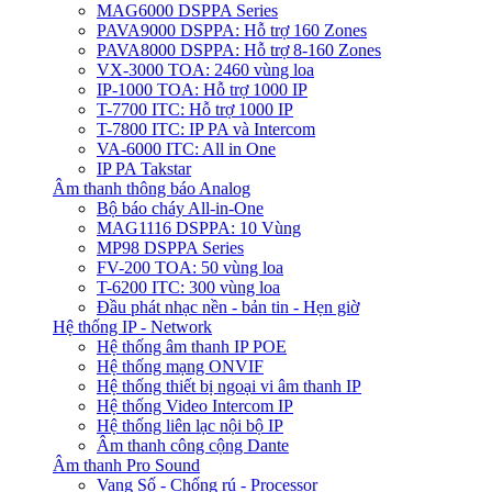
MAG6000 DSPPA Series
PAVA9000 DSPPA: Hỗ trợ 160 Zones
PAVA8000 DSPPA: Hỗ trợ 8-160 Zones
VX-3000 TOA: 2460 vùng loa
IP-1000 TOA: Hỗ trợ 1000 IP
T-7700 ITC: Hỗ trợ 1000 IP
T-7800 ITC: IP PA và Intercom
VA-6000 ITC: All in One
IP PA Takstar
Âm thanh thông báo Analog
Bộ báo cháy All-in-One
MAG1116 DSPPA: 10 Vùng
MP98 DSPPA Series
FV-200 TOA: 50 vùng loa
T-6200 ITC: 300 vùng loa
Đầu phát nhạc nền - bản tin - Hẹn giờ
Hệ thống IP - Network
Hệ thống âm thanh IP POE
Hệ thống mạng ONVIF
Hệ thống thiết bị ngoại vi âm thanh IP
Hệ thống Video Intercom IP
Hệ thống liên lạc nội bộ IP
Âm thanh công cộng Dante
Âm thanh Pro Sound
Vang Số - Chống rú - Processor