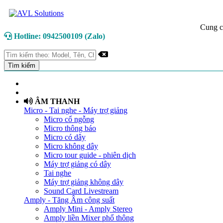
Cung c
Hotline: 0942500109 (Zalo)
TRANG CHỦ
GIỚI THIỆU
ÂM THANH
Micro - Tai nghe - Máy trợ giảng
Micro cổ ngỗng
Micro thông báo
Micro có dây
Micro không dây
Micro tour guide - phiên dịch
Máy trợ giảng có dây
Tai nghe
Máy trợ giảng không dây
Sound Card Livestream
Amply - Tăng Âm công suất
Amply Mini - Amply Stereo
Amply liền Mixer phổ thông