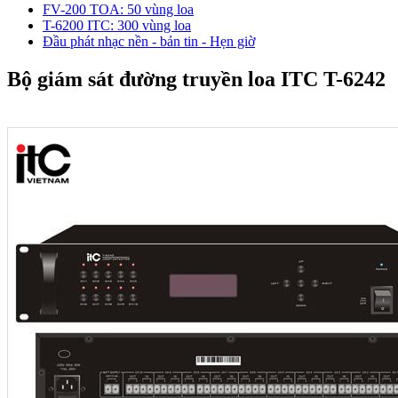
FV-200 TOA: 50 vùng loa
T-6200 ITC: 300 vùng loa
Đầu phát nhạc nền - bản tin - Hẹn giờ
Bộ giám sát đường truyền loa ITC T-6242