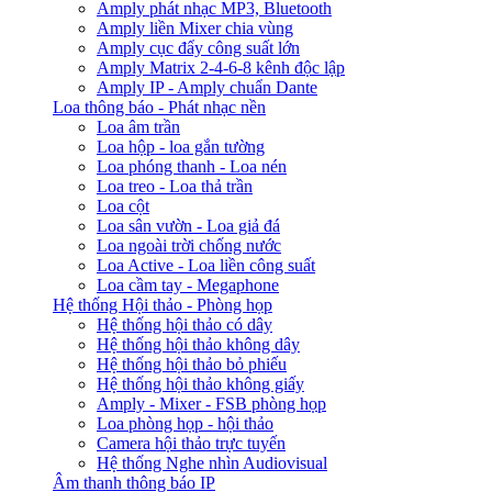
Amply phát nhạc MP3, Bluetooth
Amply liền Mixer chia vùng
Amply cục đẩy công suất lớn
Amply Matrix 2-4-6-8 kênh độc lập
Amply IP - Amply chuẩn Dante
Loa thông báo - Phát nhạc nền
Loa âm trần
Loa hộp - loa gắn tường
Loa phóng thanh - Loa nén
Loa treo - Loa thả trần
Loa cột
Loa sân vườn - Loa giả đá
Loa ngoài trời chống nước
Loa Active - Loa liền công suất
Loa cầm tay - Megaphone
Hệ thống Hội thảo - Phòng họp
Hệ thống hội thảo có dây
Hệ thống hội thảo không dây
Hệ thống hội thảo bỏ phiếu
Hệ thống hội thảo không giấy
Amply - Mixer - FSB phòng họp
Loa phòng họp - hội thảo
Camera hội thảo trực tuyến
Hệ thống Nghe nhìn Audiovisual
Âm thanh thông báo IP