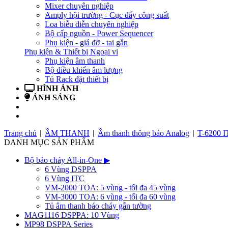
Mixer chuyên nghiệp
Amply hội trường - Cục đẩy công suất
Loa biễu diễn chuyên nghiệp
Bộ cấp nguồn - Power Sequencer
Phụ kiện - giá đỡ - tai gắn
Phụ kiện & Thiết bị Ngoại vi
Phụ kiện âm thanh
Bộ điều khiển âm lượng
Tủ Rack đặt thiết bị
HÌNH ẢNH
ÁNH SÁNG
BẢN TIN
LIÊN HỆ
Trang chủ
ÂM THANH
Âm thanh thông báo Analog
T-6200 I
|
|
|
DANH MỤC SẢN PHẨM
Bộ báo cháy All-in-One
▶
6 Vùng DSPPA
6 Vùng ITC
VM-2000 TOA: 5 vùng - tối đa 45 vùng
VM-3000 TOA: 6 vùng - tối đa 60 vùng
Tủ âm thanh báo cháy gắn tường
MAG1116 DSPPA: 10 Vùng
MP98 DSPPA Series