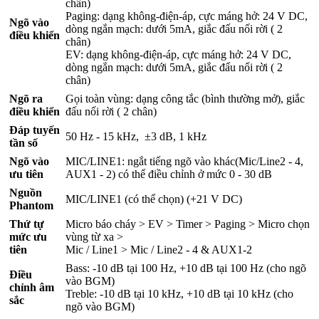
chân)
Paging: dạng không-điện-áp, cực máng hở: 24 V DC,
Ngõ vào
dòng ngắn mạch: dưới 5mA, giắc đấu nối rời ( 2
điều khiển
chân)
EV: dạng không-điện-áp, cực máng hở: 24 V DC,
dòng ngắn mạch: dưới 5mA, giắc đấu nối rời ( 2
chân)
Ngõ ra
Gọi toàn vùng: dạng công tắc (bình thường mở), giắc
điều khiển
đấu nối rời ( 2 chân)
Đáp tuyến
50 Hz - 15 kHz, ±3 dB, 1 kHz
tần số
Ngõ vào
MIC/LINE1: ngắt tiếng ngõ vào khác(Mic/Line2 - 4,
ưu tiên
AUX1 - 2) có thể điều chỉnh ở mức 0 - 30 dB
Nguồn
MIC/LINE1 (có thể chọn) (+21 V DC)
Phantom
Thứ tự
Micro báo cháy > EV > Timer > Paging > Micro chọn
mức ưu
vùng từ xa >
tiên
Mic / Line1 > Mic / Line2 - 4 & AUX1-2
Bass: -10 dB tại 100 Hz, +10 dB tại 100 Hz (cho ngõ
Điều
vào BGM)
chỉnh âm
Treble: -10 dB tại 10 kHz, +10 dB tại 10 kHz (cho
sắc
ngõ vào BGM)