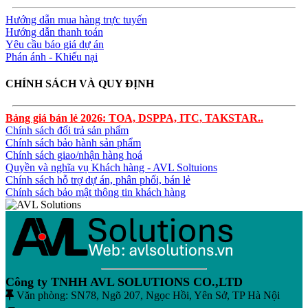
Hướng dẫn mua hàng trực tuyến
Hướng dẫn thanh toán
Yêu cầu báo giá dự án
Phán ánh - Khiếu nại
CHÍNH SÁCH VÀ QUY ĐỊNH
Bảng giá bán lẻ 2026: TOA, DSPPA, ITC, TAKSTAR..
Chính sách đổi trả sản phẩm
Chính sách bảo hành sản phẩm
Chính sách giao/nhận hàng hoá
Quyền và nghĩa vụ Khách hàng - AVL Soltuions
Chính sách hỗ trợ dự án, phân phối, bán lẻ
Chính sách bảo mật thông tin khách hàng
Công ty TNHH AVL SOLUTIONS CO.,LTD
Văn phòng: SN78, Ngõ 207, Ngọc Hồi, Yên Sở, TP Hà Nội