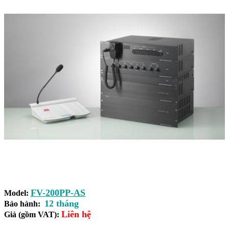
FV-200PP-AS
Model:
12 tháng
Bảo hành:
Liên hệ
Giá (gồm VAT):