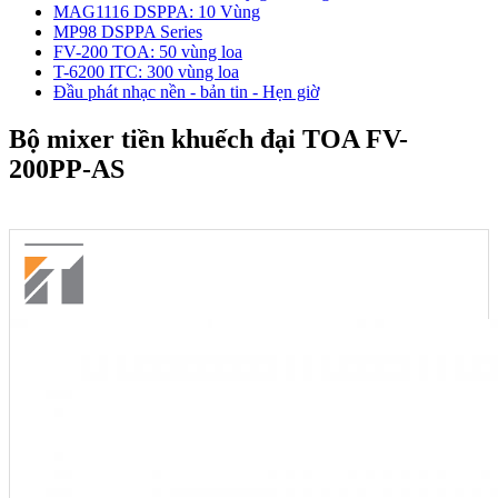
MAG1116 DSPPA: 10 Vùng
MP98 DSPPA Series
FV-200 TOA: 50 vùng loa
T-6200 ITC: 300 vùng loa
Đầu phát nhạc nền - bản tin - Hẹn giờ
Bộ mixer tiền khuếch đại TOA FV-
200PP-AS