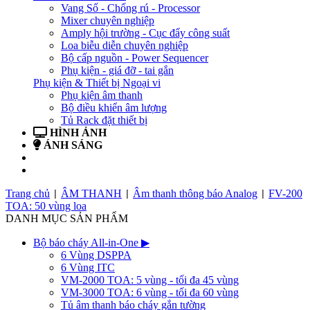
Vang Số - Chống rú - Processor
Mixer chuyên nghiệp
Amply hội trường - Cục đẩy công suất
Loa biễu diễn chuyên nghiệp
Bộ cấp nguồn - Power Sequencer
Phụ kiện - giá đỡ - tai gắn
Phụ kiện & Thiết bị Ngoại vi
Phụ kiện âm thanh
Bộ điều khiển âm lượng
Tủ Rack đặt thiết bị
HÌNH ẢNH
ÁNH SÁNG
BẢN TIN
LIÊN HỆ
Trang chủ
ÂM THANH
Âm thanh thông báo Analog
FV-200
|
|
|
TOA: 50 vùng loa
DANH MỤC SẢN PHẨM
Bộ báo cháy All-in-One
▶
6 Vùng DSPPA
6 Vùng ITC
VM-2000 TOA: 5 vùng - tối đa 45 vùng
VM-3000 TOA: 6 vùng - tối đa 60 vùng
Tủ âm thanh báo cháy gắn tường