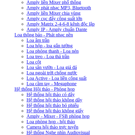
Amply liền Mixer phổ thông
Amply phát nhạc MP3, Bluetooth
Amply liền Mixer chia vùng
Amply cục đẩy công suất lớn
Amply Matrix 2-4-6-8 kênh độc lập
Amply IP - Amply chuẩn Dante
Loa thông báo - Phát nhạc nền
Loa âm trần
Loa hộp - loa gắn tường
Loa phóng thanh - Loa nén
Loa treo - Loa thả trần
Loa cột
Loa sân vườn - Loa giả đá
Loa ngoài trời chống nước
Loa Active - Loa liền công suất
Loa cầm tay - Megaphone
Hệ thống Hội thảo - Phòng họp
Hệ thống hội thảo có dây
Hệ thống hội thảo không dây
Hệ thống hội thảo bỏ phiếu
Hệ thống hội thảo không giấy
Amply - Mixer - FSB phòng họp
Loa phòng họp - hội thảo
Camera hội thảo trực tuyến
Hệ thống Nghe nhìn Audiovisual