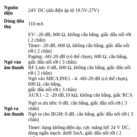
Nguồn
24V DC (dải điện áp từ 19.5V-27V)
điện
Dòng tiêu
110 mA
thụ
EV: -20 dB, 600 Ω, không cân bằng, giắc đấu nối rời
( 2 chân)
Timer: -20 dB, 600 Ω, không cân bằng, giắc đấu nối
rời ( 2 chân)
Paging: -60/-20 dB (có thể chọn), 600 Ω, cân bằng,
Ngõ vào
giắc đấu nối rời ( 3 chân)
âm thanh
RF Link: 0 dB, 600 Ω, không cân bằng, giắc đấu nối
rời ( 2 chân)
Ngõ vào MIC/LINE1 - 4: -60/-20 dB (có thể chọn),
600 Ω, cân bằng,
giắc đấu nối rời ( 3 chân)
AUX1 - 2: -20 dB,10 kΩ, không cân bằng, giắc RCA
Ngõ ra ưu tiên: 0 dB, cân bằng, giắc đấu nối rời ( 3
Ngõ ra
chân)
âm thanh
Ngõ ra cho BGM: 0 dB, cân bằng, giắc đấu nối rời ( 3
chân)
Timer: dạng không-điện-áp, cực máng hở: 24 V DC,
dòng ngắn mạch: dưới 5mA, giắc đấu nối rời ( 2