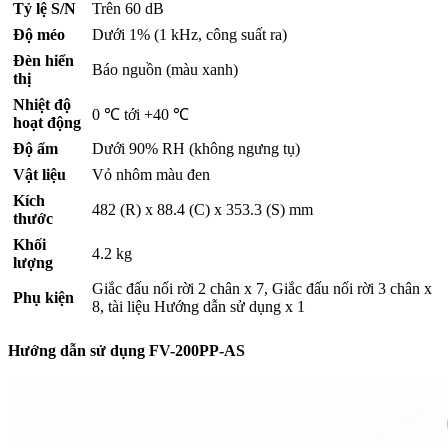
Tỷ lệ S/N
Trên 60 dB
Độ méo
Dưới 1% (1 kHz, công suất ra)
Đèn hiển
Báo nguồn (màu xanh)
thị
Nhiệt độ
0 ℃ tới +40 ℃
hoạt động
Độ ẩm
Dưới 90% RH (không ngưng tụ)
Vật liệu
Vỏ nhôm màu đen
Kích
482 (R) x 88.4 (C) x 353.3 (S) mm
thước
Khối
4.2 kg
lượng
Giắc đấu nối rời 2 chân x 7, Giắc đấu nối rời 3 chân x
Phụ kiện
8, tài liệu Hướng dẫn sử dụng x 1
Hướng dẫn sử dụng FV-200PP-AS