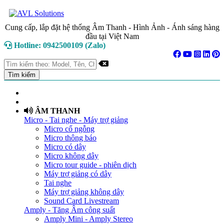
Cung cấp, lắp đặt hệ thống Âm Thanh - Hình Ảnh - Ánh sáng hàng
đầu tại Việt Nam
Hotline: 0942500109 (Zalo)
TRANG CHỦ
GIỚI THIỆU
ÂM THANH
Micro - Tai nghe - Máy trợ giảng
Micro cổ ngỗng
Micro thông báo
Micro có dây
Micro không dây
Micro tour guide - phiên dịch
Máy trợ giảng có dây
Tai nghe
Máy trợ giảng không dây
Sound Card Livestream
Amply - Tăng Âm công suất
Amply Mini - Amply Stereo