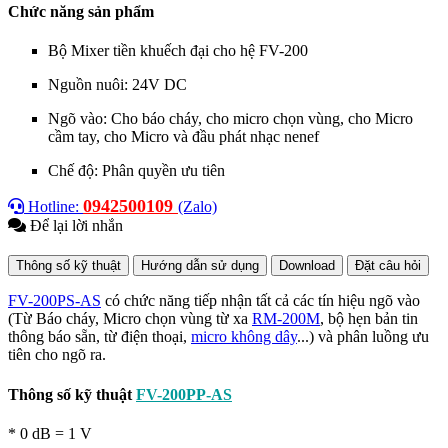
Chức năng sản phẩm
Bộ Mixer tiền khuếch đại cho hệ FV-200
Nguồn nuôi: 24V DC
Ngõ vào: Cho báo cháy, cho micro chọn vùng, cho Micro
cầm tay, cho Micro và đầu phát nhạc nenef
Chế độ: Phân quyền ưu tiên
0942500109
Hotline:
(Zalo)
Để lại lời nhắn
Thông số kỹ thuật
Hướng dẫn sử dụng
Download
Đặt câu hỏi
FV-200PS-AS
có chức năng tiếp nhận tất cả các tín hiệu ngõ vào
(Từ Báo cháy, Micro chọn vùng từ xa
RM-200M
, bộ hẹn bản tin
thông báo sẵn, từ điện thoại,
micro không dây
...) và phân luồng ưu
tiên cho ngõ ra.
Thông số kỹ thuật
FV-200PP-AS
* 0 dB = 1 V