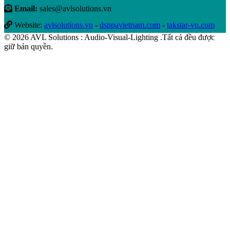
Email:
sales@avlsolutions.vn
Website:
avlsolutions.vn
-
dsppavietnam.com
-
takstar-vn.com
© 2026 AVL Solutions : Audio-Visual-Lighting .Tất cả đều được
giữ bản quyền.