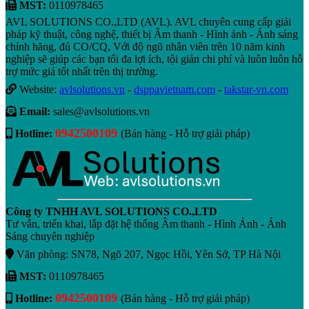
MST:
0110978465
AVL SOLUTIONS CO.,LTD (AVL). AVL chuyên cung cấp giải
pháp kỹ thuật, công nghệ, thiết bị Âm thanh - Hình ảnh - Ánh sáng
chính hãng, đủ CO/CQ, Với độ ngũ nhân viên trên 10 năm kinh
nghiệp sẽ giúp các bạn tối đa lợi ích, tội giản chi phí và luôn luôn hỗ
trợ mức giá tốt nhất trên thị trường.
Website:
avlsolutions.vn
-
dsppavietnam.com
-
takstar-vn.com
Email:
sales@avlsolutions.vn
0942500109
Hotline:
(Bán hàng - Hỗ trợ giải pháp)
Công ty TNHH AVL SOLUTIONS CO.,LTD
Tư vẫn, triển khai, lắp đặt hệ thống Âm thanh - Hình Ảnh - Ánh
Sáng chuyên nghiệp
Văn phòng: SN78, Ngõ 207, Ngọc Hồi, Yên Sở, TP Hà Nội
MST:
0110978465
0942500109
Hotline:
(Bán hàng - Hỗ trợ giải pháp)