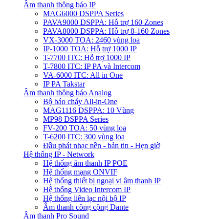
Âm thanh thông báo IP
MAG6000 DSPPA Series
PAVA9000 DSPPA: Hỗ trợ 160 Zones
PAVA8000 DSPPA: Hỗ trợ 8-160 Zones
VX-3000 TOA: 2460 vùng loa
IP-1000 TOA: Hỗ trợ 1000 IP
T-7700 ITC: Hỗ trợ 1000 IP
T-7800 ITC: IP PA và Intercom
VA-6000 ITC: All in One
IP PA Takstar
Âm thanh thông báo Analog
Bộ báo cháy All-in-One
MAG1116 DSPPA: 10 Vùng
MP98 DSPPA Series
FV-200 TOA: 50 vùng loa
T-6200 ITC: 300 vùng loa
Đầu phát nhạc nền - bản tin - Hẹn giờ
Hệ thống IP - Network
Hệ thống âm thanh IP POE
Hệ thống mạng ONVIF
Hệ thống thiết bị ngoại vi âm thanh IP
Hệ thống Video Intercom IP
Hệ thống liên lạc nội bộ IP
Âm thanh công cộng Dante
Âm thanh Pro Sound