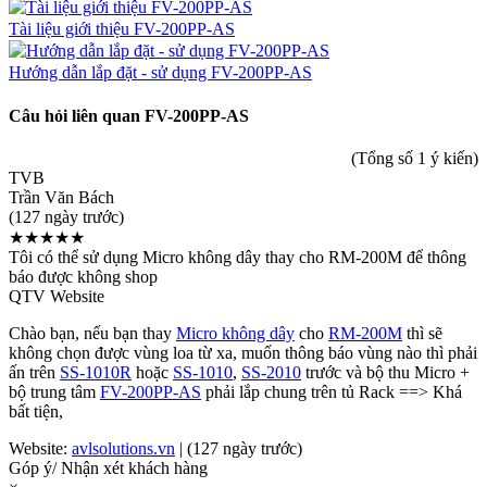
Tài liệu giới thiệu FV-200PP-AS
Hướng dẫn lắp đặt - sử dụng FV-200PP-AS
Câu hỏi liên quan FV-200PP-AS
(Tổng số 1 ý kiến)
TVB
Trần Văn Bách
(127 ngày trước)
★★★★★
Tôi có thể sử dụng Micro không dây thay cho RM-200M để thông
báo được không shop
QTV Website
Chào bạn, nếu bạn thay
Micro không dây
cho
RM-200M
thì sẽ
không chọn được vùng loa từ xa, muốn thông báo vùng nào thì phải
ấn trên
SS-1010R
hoặc
SS-1010
,
SS-2010
trước và bộ thu Micro +
bộ trung tâm
FV-200PP-AS
phải lắp chung trên tủ Rack ==> Khá
bất tiện,
Website:
avlsolutions.vn
| (127 ngày trước)
Góp ý/ Nhận xét khách hàng