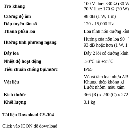
100 V line: 330 Ω (30 
Trở kháng
70 V line: 170 Ω (30 W
Cường độ âm
98 dB (1 W, 1 m)
Đáp tuyến tần số
120 - 15,000 Hz
Thành phần loa
Loa hình nón đường kín
Hướng của nõn loa 90゜
Hướng tính phương ngang
93 dB hoặc hơn (1 W, 1
Dây loa
Dây 2 lõi có đường kín
Nhiệt độ hoạt động
-20℃ tới +55℃
Tiêu chuẩn chống bụi/nước
IP65
Vỏ và tâm loa: nhựa ABS
Vật liệu
Khung: thép không gỉ
Lưới: nhôm, màu xám
Kích thước
366 (R) x 230 (C) x 27
Khối lượng
3.1 kg
Tài liệu Download CS-304
Click vào ICON để download