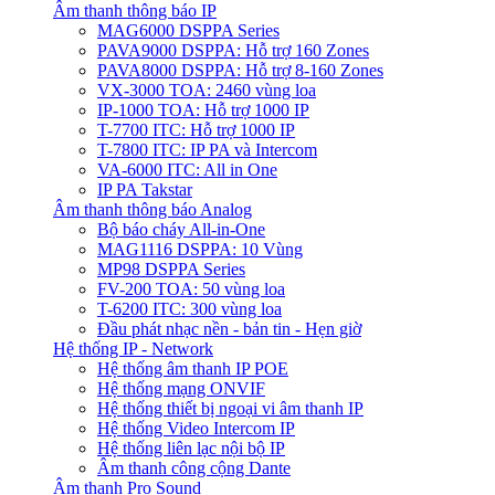
Âm thanh thông báo IP
MAG6000 DSPPA Series
PAVA9000 DSPPA: Hỗ trợ 160 Zones
PAVA8000 DSPPA: Hỗ trợ 8-160 Zones
VX-3000 TOA: 2460 vùng loa
IP-1000 TOA: Hỗ trợ 1000 IP
T-7700 ITC: Hỗ trợ 1000 IP
T-7800 ITC: IP PA và Intercom
VA-6000 ITC: All in One
IP PA Takstar
Âm thanh thông báo Analog
Bộ báo cháy All-in-One
MAG1116 DSPPA: 10 Vùng
MP98 DSPPA Series
FV-200 TOA: 50 vùng loa
T-6200 ITC: 300 vùng loa
Đầu phát nhạc nền - bản tin - Hẹn giờ
Hệ thống IP - Network
Hệ thống âm thanh IP POE
Hệ thống mạng ONVIF
Hệ thống thiết bị ngoại vi âm thanh IP
Hệ thống Video Intercom IP
Hệ thống liên lạc nội bộ IP
Âm thanh công cộng Dante
Âm thanh Pro Sound