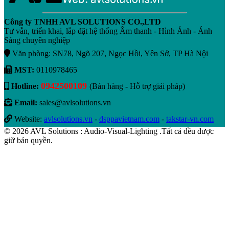
Công ty TNHH AVL SOLUTIONS CO.,LTD
Tư vẫn, triển khai, lắp đặt hệ thống Âm thanh - Hình Ảnh - Ánh
Sáng chuyên nghiệp
Văn phòng: SN78, Ngõ 207, Ngọc Hồi, Yên Sở, TP Hà Nội
MST:
0110978465
0942500109
Hotline:
(Bán hàng - Hỗ trợ giải pháp)
Email:
sales@avlsolutions.vn
Website:
avlsolutions.vn
-
dsppavietnam.com
-
takstar-vn.com
© 2026 AVL Solutions : Audio-Visual-Lighting .Tất cả đều được
giữ bản quyền.