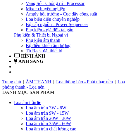
Vang Số - Chống rú - Processor
Mixer chuyên nghiệp
Amply hội trường - Cục đẩy công suất
Loa biễu diễn chuyên nghiệp
Bộ cấp nguồn - Power Sequencer
Phụ kiện - giá đỡ - tai gắn
Phụ kiện & Thiết bị Ngoại vi
Phụ kiện âm thanh
Bộ điều khiển âm lượng
Tủ Rack đặt thiết bị
HÌNH ẢNH
ÁNH SÁNG
BẢN TIN
LIÊN HỆ
Trang chủ
ÂM THANH
Loa thông báo - Phát nhạc nền
Loa
|
|
|
phóng thanh - Loa nén
DANH MỤC SẢN PHẨM
Loa âm trần
▶
Loa âm trần 3W - 6W
Loa âm trần 9W - 15W
Loa âm trần 20W - 30W
Loa âm trần 35W - 60W
Loa âm trần chất lượng cao