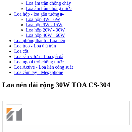
Loa âm trần chống cháy
Loa âm trần chống nước
Loa hộp - loa gắn tường
▶
Loa hộp 3W - 6W
Loa hộp 9W - 15W
Loa hộp 20W - 30W
Loa hộp 40W - 60W
Loa phóng thanh - Loa nén
Loa treo - Loa thả trần
Loa cột
Loa sân vườn - Loa giả đá
Loa ngoài trời chống nước
Loa Active - Loa liền công suất
Loa cầm tay - Megaphone
Loa nén dải rộng 30W TOA CS-304