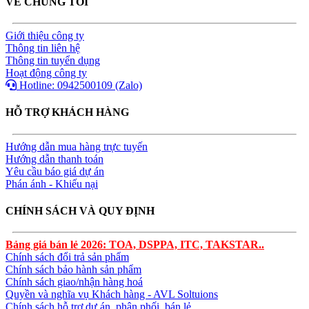
VỀ CHÚNG TÔI
Giới thiệu công ty
Thông tin liên hệ
Thông tin tuyển dụng
Hoạt động công ty
Hotline: 0942500109 (Zalo)
HỖ TRỢ KHÁCH HÀNG
Hướng dẫn mua hàng trực tuyến
Hướng dẫn thanh toán
Yêu cầu báo giá dự án
Phán ánh - Khiếu nại
CHÍNH SÁCH VÀ QUY ĐỊNH
Bảng giá bán lẻ 2026: TOA, DSPPA, ITC, TAKSTAR..
Chính sách đổi trả sản phẩm
Chính sách bảo hành sản phẩm
Chính sách giao/nhận hàng hoá
Quyền và nghĩa vụ Khách hàng - AVL Soltuions
Chính sách hỗ trợ dự án, phân phối, bán lẻ