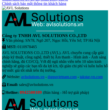
Chính sách bảo mật thông tin khách hàng
Công ty TNHH AVL SOLUTIONS CO.,LTD
Văn phòng: SN78, Ngõ 207, Ngọc Hồi, Yên Sở, TP Hà Nội
MST:
0110978465
AVL SOLUTIONS CO.,LTD (AVL). AVL chuyên cung cấp giải
pháp kỹ thuật, công nghệ, thiết bị Âm thanh - Hình ảnh - Ánh sáng
chính hãng, đủ CO/CQ, Với độ ngũ nhân viên trên 10 năm kinh
nghiệp sẽ giúp các bạn tối đa lợi ích, tội giản chi phí và luôn luôn hỗ
trợ mức giá tốt nhất trên thị trường.
Website:
avlsolutions.vn
-
dsppavietnam.com
-
takstar-vn.com
Email:
sales@avlsolutions.vn
0942500109
Hotline:
(Bán hàng - Hỗ trợ giải pháp)