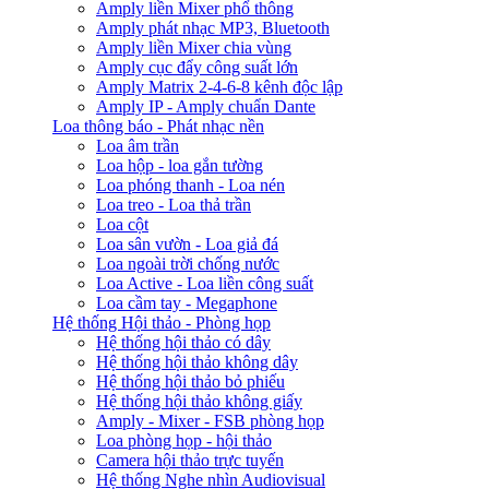
Amply liền Mixer phổ thông
Amply phát nhạc MP3, Bluetooth
Amply liền Mixer chia vùng
Amply cục đẩy công suất lớn
Amply Matrix 2-4-6-8 kênh độc lập
Amply IP - Amply chuẩn Dante
Loa thông báo - Phát nhạc nền
Loa âm trần
Loa hộp - loa gắn tường
Loa phóng thanh - Loa nén
Loa treo - Loa thả trần
Loa cột
Loa sân vườn - Loa giả đá
Loa ngoài trời chống nước
Loa Active - Loa liền công suất
Loa cầm tay - Megaphone
Hệ thống Hội thảo - Phòng họp
Hệ thống hội thảo có dây
Hệ thống hội thảo không dây
Hệ thống hội thảo bỏ phiếu
Hệ thống hội thảo không giấy
Amply - Mixer - FSB phòng họp
Loa phòng họp - hội thảo
Camera hội thảo trực tuyến
Hệ thống Nghe nhìn Audiovisual