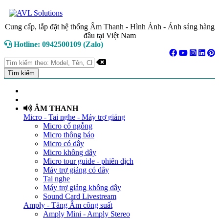
Cung cấp, lắp đặt hệ thống Âm Thanh - Hình Ảnh - Ánh sáng hàng
đầu tại Việt Nam
Hotline: 0942500109 (Zalo)
TRANG CHỦ
GIỚI THIỆU
ÂM THANH
Micro - Tai nghe - Máy trợ giảng
Micro cổ ngỗng
Micro thông báo
Micro có dây
Micro không dây
Micro tour guide - phiên dịch
Máy trợ giảng có dây
Tai nghe
Máy trợ giảng không dây
Sound Card Livestream
Amply - Tăng Âm công suất
Amply Mini - Amply Stereo