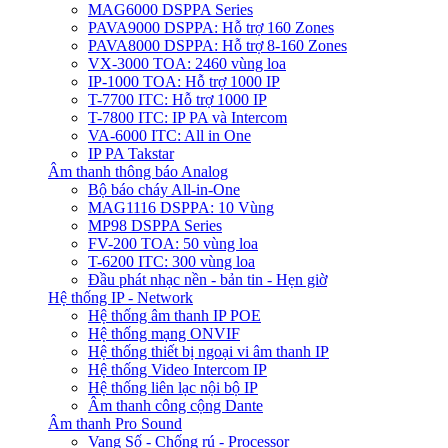
MAG6000 DSPPA Series
PAVA9000 DSPPA: Hỗ trợ 160 Zones
PAVA8000 DSPPA: Hỗ trợ 8-160 Zones
VX-3000 TOA: 2460 vùng loa
IP-1000 TOA: Hỗ trợ 1000 IP
T-7700 ITC: Hỗ trợ 1000 IP
T-7800 ITC: IP PA và Intercom
VA-6000 ITC: All in One
IP PA Takstar
Âm thanh thông báo Analog
Bộ báo cháy All-in-One
MAG1116 DSPPA: 10 Vùng
MP98 DSPPA Series
FV-200 TOA: 50 vùng loa
T-6200 ITC: 300 vùng loa
Đầu phát nhạc nền - bản tin - Hẹn giờ
Hệ thống IP - Network
Hệ thống âm thanh IP POE
Hệ thống mạng ONVIF
Hệ thống thiết bị ngoại vi âm thanh IP
Hệ thống Video Intercom IP
Hệ thống liên lạc nội bộ IP
Âm thanh công cộng Dante
Âm thanh Pro Sound
Vang Số - Chống rú - Processor