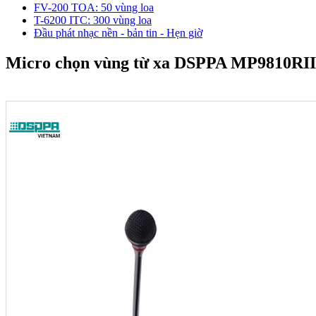
FV-200 TOA: 50 vùng loa
T-6200 ITC: 300 vùng loa
Đầu phát nhạc nền - bản tin - Hẹn giờ
Micro chọn vùng từ xa DSPPA MP9810RII