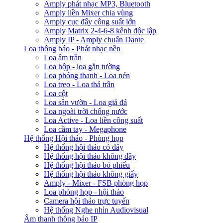
Amply phát nhạc MP3, Bluetooth
Amply liền Mixer chia vùng
Amply cục đẩy công suất lớn
Amply Matrix 2-4-6-8 kênh độc lập
Amply IP - Amply chuẩn Dante
Loa thông báo - Phát nhạc nền
Loa âm trần
Loa hộp - loa gắn tường
Loa phóng thanh - Loa nén
Loa treo - Loa thả trần
Loa cột
Loa sân vườn - Loa giả đá
Loa ngoài trời chống nước
Loa Active - Loa liền công suất
Loa cầm tay - Megaphone
Hệ thống Hội thảo - Phòng họp
Hệ thống hội thảo có dây
Hệ thống hội thảo không dây
Hệ thống hội thảo bỏ phiếu
Hệ thống hội thảo không giấy
Amply - Mixer - FSB phòng họp
Loa phòng họp - hội thảo
Camera hội thảo trực tuyến
Hệ thống Nghe nhìn Audiovisual
Âm thanh thông báo IP