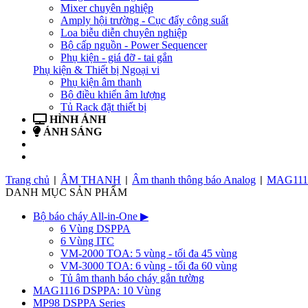
Mixer chuyên nghiệp
Amply hội trường - Cục đẩy công suất
Loa biễu diễn chuyên nghiệp
Bộ cấp nguồn - Power Sequencer
Phụ kiện - giá đỡ - tai gắn
Phụ kiện & Thiết bị Ngoại vi
Phụ kiện âm thanh
Bộ điều khiển âm lượng
Tủ Rack đặt thiết bị
HÌNH ẢNH
ÁNH SÁNG
BẢN TIN
LIÊN HỆ
Trang chủ
ÂM THANH
Âm thanh thông báo Analog
MAG1116
|
|
|
DANH MỤC SẢN PHẨM
Bộ báo cháy All-in-One
▶
6 Vùng DSPPA
6 Vùng ITC
VM-2000 TOA: 5 vùng - tối đa 45 vùng
VM-3000 TOA: 6 vùng - tối đa 60 vùng
Tủ âm thanh báo cháy gắn tường
MAG1116 DSPPA: 10 Vùng
MP98 DSPPA Series