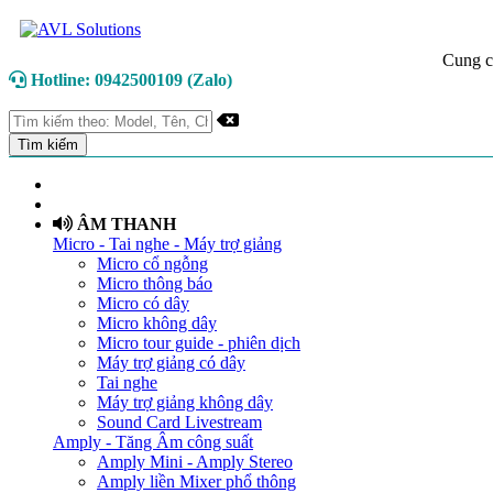
Cung c
Hotline: 0942500109 (Zalo)
TRANG CHỦ
GIỚI THIỆU
ÂM THANH
Micro - Tai nghe - Máy trợ giảng
Micro cổ ngỗng
Micro thông báo
Micro có dây
Micro không dây
Micro tour guide - phiên dịch
Máy trợ giảng có dây
Tai nghe
Máy trợ giảng không dây
Sound Card Livestream
Amply - Tăng Âm công suất
Amply Mini - Amply Stereo
Amply liền Mixer phổ thông